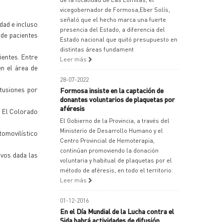
vicegobernador de Formosa,Eber Solís,
señaló que el hecho marca una fuerte
dad e incluso
presencia del Estado, a diferencia del
 de pacientes
Estado nacional que quitó presupuesto en
distintas áreas fundament
ientes. Entre
Leer más
en el área de
28-07-2022
ntusiones por
Formosa insiste en la captación de
donantes voluntarios de plaquetas por
aféresis
e El Colorado
El Gobierno de la Provincia, a través del
Ministerio de Desarrollo Humano y el
tomovilístico
Centro Provincial de Hemoterapia,
continúan promoviendo la donación
ivos dada las
voluntaria y habitual de plaquetas por el
método de aféresis, en todo el territorio.
Leer más
01-12-2016
En el Día Mundial de la Lucha contra el
Sida habrá actividades de difusión