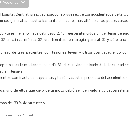
Acciones
Hospital Central, principal nosocomio que recibe los accidentados de la ciu
érminos generales resultó bastante tranquilo, más allá de unos pocos casos
09 y la primera jornada del nuevo 2010, fueron atendidos un centenar de pac
32 en clínica médica 32, una treintena en cirugía general 30 y sólo uno 
 ingreso de tres pacientes con lesiones leves, y otros dos padeciendo co
gresó tras la medianoche del día 31, el cual vino derivado de la localidad d
pia Intensiva.
ientes con fracturas expuestas y lesión vascular producto del accidente au
s, uno de ellos que cayó de la moto debió ser derivado a cuidados intens
 más del 30 % de su cuerpo.
 Comunicación Social