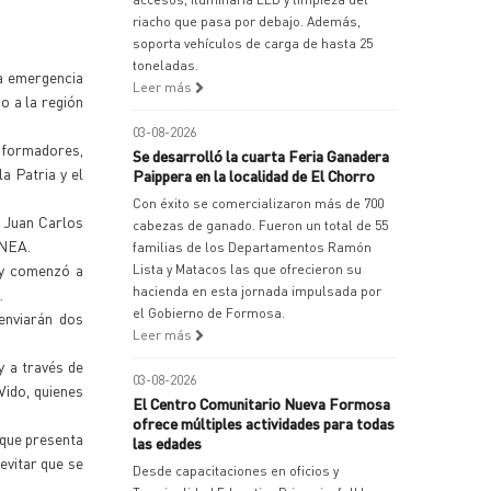
riacho que pasa por debajo. Además,
soporta vehículos de carga de hasta 25
toneladas.
la emergencia
Leer más
o a la región
03-08-2026
sformadores,
Se desarrolló la cuarta Feria Ganadera
a Patria y el
Paippera en la localidad de El Chorro
Con éxito se comercializaron más de 700
y Juan Carlos
cabezas de ganado. Fueron un total de 55
 NEA.
familias de los Departamentos Ramón
 y comenzó a
Lista y Matacos las que ofrecieron su
hacienda en esta jornada impulsada por
.
el Gobierno de Formosa.
enviarán dos
Leer más
y a través de
03-08-2026
Vido, quienes
El Centro Comunitario Nueva Formosa
ofrece múltiples actividades para todas
 que presenta
las edades
evitar que se
Desde capacitaciones en oficios y