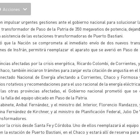
Acciones
n impulsar urgentes gestiones ante el gobierno nacional para solucionar 
 el transformador de Paso de la Patria de 350 megavatios de potencia, dejand
asistencia de las estaciones transformadoras de Puerto Bastiani.
gró que la Nación se comprometa al inmediato envío de dos nuevos tran
nes de Insfrán, permitirá reemplazar el aparato que se averió en Paso de l
ncias afectadas por la crisis energética, Ricardo Colombi, de Corrientes, 
Chaco, también iniciaron trámites para zanjar esta citación de angustia en el
conectado Nacional de Energía afectando a Corrientes, Chaco y Formosa
ios rotativos y recomendaciones para el uso racional de la energía eléctrica
las otras provincias afectadas, el Gobierno nacional prometió que se 
 falla del equipo ubicado en Paso de la Patria.
abinete, Aníbal Fernández, y el ministro del Interior, Florencio Randazzo, 
tina Fernández de Kirchner, y al ministro de Planificación Federal, Julio De 
ransformadores.
or la crisis desde Santa Fe y Córdoba. Uno de ellos reemplazará al equipo
n la estación de Puerto Bastiani, en el Chaco y estará allí de reserva para 