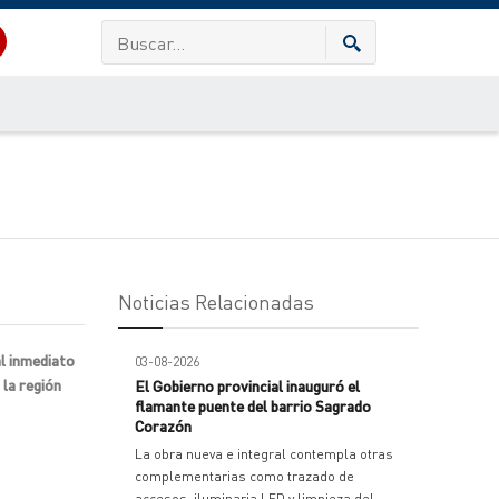
Noticias Relacionadas
l inmediato
03-08-2026
 la región
El Gobierno provincial inauguró el
flamante puente del barrio Sagrado
Corazón
La obra nueva e integral contempla otras
complementarias como trazado de
accesos, iluminaria LED y limpieza del