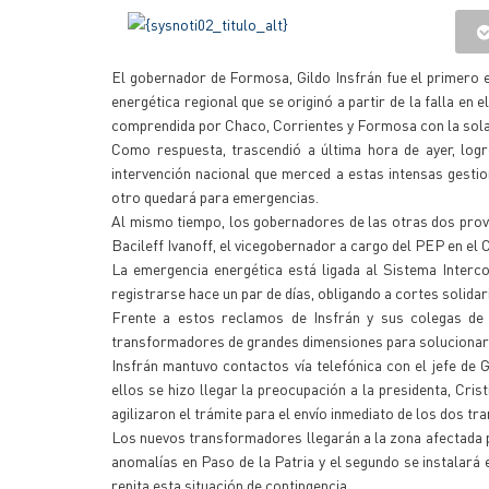
El gobernador de Formosa, Gildo Insfrán fue el primero e
energética regional que se originó a partir de la falla en
comprendida por Chaco, Corrientes y Formosa con la sola 
Como respuesta, trascendió a última hora de ayer, lo
intervención nacional que merced a estas intensas gestio
otro quedará para emergencias.
Al mismo tiempo, los gobernadores de las otras dos provi
Bacileff Ivanoff, el vicegobernador a cargo del PEP en el 
La emergencia energética está ligada al Sistema Inter
registrarse hace un par de días, obligando a cortes solidar
Frente a estos reclamos de Insfrán y sus colegas de 
transformadores de grandes dimensiones para solucionar la
Insfrán mantuvo contactos vía telefónica con el jefe de G
ellos se hizo llegar la preocupación a la presidenta, Cris
agilizaron el trámite para el envío inmediato de los dos t
Los nuevos transformadores llegarán a la zona afectada p
anomalías en Paso de la Patria y el segundo se instalará e
repita esta situación de contingencia.