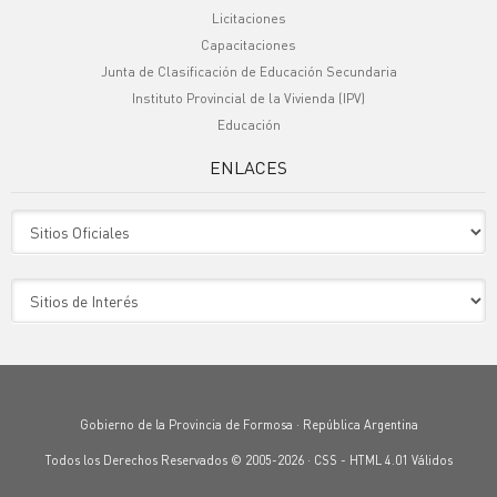
Licitaciones
Capacitaciones
Junta de Clasificación de Educación Secundaria
Instituto Provincial de la Vivienda (IPV)
Educación
ENLACES
Sitio Oficiales
Sitio de Interes
Gobierno de la Provincia de Formosa · República Argentina
Todos los Derechos Reservados © 2005-2026 ·
CSS
-
HTML 4.01
Válidos