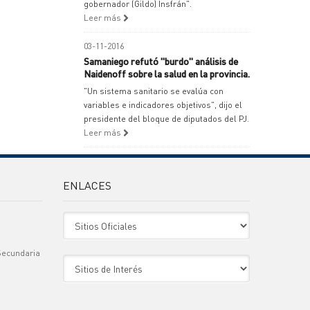
gobernador (Gildo) Insfrán".
Leer más
03-11-2016
Samaniego refutó "burdo" análisis de
Naidenoff sobre la salud en la provincia.
"Un sistema sanitario se evalúa con
variables e indicadores objetivos", dijo el
presidente del bloque de diputados del PJ.
Leer más
ENLACES
Sitio Oficiales
Secundaria
Sitio de Interes
)