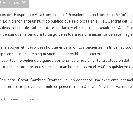
Acciones
icos del Hospital de Alta Complejidad "Presidente Juan Domingo Perón" se
Lo hicieron ante un nutrido público que se dio cita en el Hall Central del H
subsecretario de Cultura, Antonio Jara, y el director asociado del Alta Com
ndencia que ha tenido a lo largo de estos años una iniciativa de esta magni
ara apoyar el nuevo desafío que encararon los pacientes, ratificar su luch
 esperanzador de que ningún sueño es imposible de concretar.
presentes, no pudiendo algunos contener su emoción ante la actuación del n
ientes trasplantados que se encuentran internados en el HAC no quisieron e
a Orquesta "Oscar Cardozo Ocampo", quien concretó una excelente actuac
o el territorio provincial donde se presentará la Cantata Navideña Formose
 de Comunicación Social