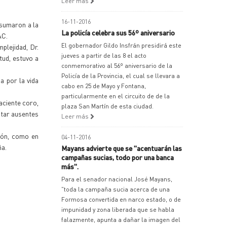
Leer más
16-11-2016
 sumaron a la
La policía celebra sus 56º aniversario
AC.
El gobernador Gildo Insfrán presidirá este
plejidad, Dr.
jueves a partir de las 8 el acto
tud, estuvo a
conmemorativo al 56º aniversario de la
Policía de la Provincia, el cual se llevara a
a por la vida
cabo en 25 de Mayo y Fontana,
particularmente en el circuito de de la
aciente coro,
plaza San Martín de esta ciudad.
star ausentes
Leer más
ión, como en
04-11-2016
ña.
Mayans advierte que se "acentuarán las
campañas sucias, todo por una banca
más".
Para el senador nacional José Mayans,
"toda la campaña sucia acerca de una
Formosa convertida en narco estado, o de
impunidad y zona liberada que se habla
falazmente, apunta a dañar la imagen del