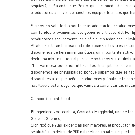
sequías?, señalando que ?esto que se puede desarroll
productores a través de nuestros equipos técnicos que han
Se mostró satisfecho por lo charlado con los productores
con fondos provenientes del gobierno a través del Fonfi
productores seguramente incidirá a que puedan seguir invi
Al aludir a la ambiciosa meta de alcanzar las tres millo
disponemos de herramientas útiles, un importante activo de
decir una mixtura integral para que podamos ser optimistas
?En Formosa podemos utilizar los tres pilares que mar
disponemos de previsibilidad porque sabemos que es fact
disponibles a los pequeños productores y, finalmente con 
nos lleve a estar seguros que vamos a concretar las meta
Cambio de mentalidad
El ingeniero zootecnista, Conrado Maggiorini, uno de lo
General Guemes,
Significó que ?las exigencias son mayores, el productor t
se aludió a un déficit de 200 milímetros anuales respecto a 