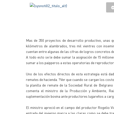
Mas de 350 proyectos de desarrollo productivo, unas qu
kilómetros de alambrados, tres mil vientres con insemin
cuentan entre algunas de las cifras de logros concretos 
A todo esto se le debe sumar la asignación de 15 millo
sumar a los paipperos a estas operatorias de reproductor
Uno de los efectos directos de esta estrategia está dad
remates de hacienda. ?Ver que cuando se cargan los costos
la planilla de remate de la Sociedad Rural de Belgrano
comenta el ministro de la Producción y Ambiente, Ra
suplementación bovina ante productores lugareños a carg
El ministro apreció en el campo del productor Rogelio Vio
entrada del invierno marca a las claras como se debe tra