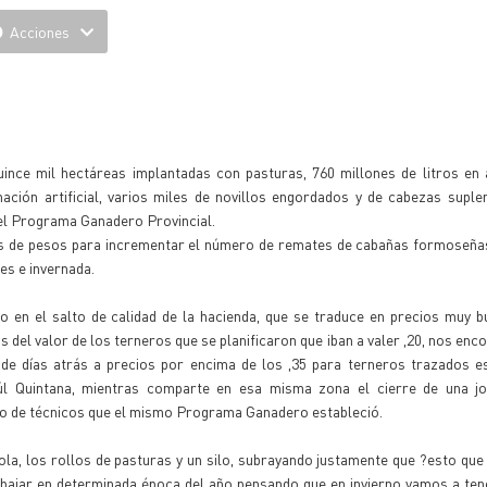
Acciones
ince mil hectáreas implantadas con pasturas, 760 millones de litros en 
ación artificial, varios miles de novillos engordados y de cabezas supl
del Programa Ganadero Provincial.
nes de pesos para incrementar el número de remates de cabañas formoseña
es e invernada.
o en el salto de calidad de la hacienda, que se traduce en precios muy 
 del valor de los terneros que se planificaron que iban a valer ,20, nos en
 de días atrás a precios por encima de los ,35 para terneros trazados e
úl Quintana, mientras comparte en esa misma zona el cierre de una j
o de técnicos que el mismo Programa Ganadero estableció.
la, los rollos de pasturas y un silo, subrayando justamente que ?esto que 
bajar en determinada época del año pensando que en invierno vamos a tene