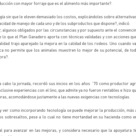
ducción con mayor forraje que es el alimento más importante?.
a sin que le eleven demasiado los costos, explicándoles sobre alternativas
cidad de manejo de cada uno y de los subproductos que dispone?, indicó.
, algunos obligados por las circunstancias y por supuesto ante el convenci
e lo que el Plan Ganadero aporta con técnicas validadas y con acciones qu
idad trajo aparejado la mejora en la calidad de los rodeos. Uno cuando v
eca no permite que los animales muestren lo mejor de su potencial, de t
ora?.
a cabo la jornada, recordó sus inicios en los años ´70 como productor ag
nclusive experiencias con el lino, que admite ya no fueron rentables e hizo q
uras, acomodándose justamente a las nuevas exigencias con tecnologías.
y ver como incorporando tecnología se puede mejorar la producción, más a
os sobresaltos, pese a lo cual no tiene mortandad en su hacienda como e
al para avanzar en las mejoras, y considera necesario que la apoyatura t