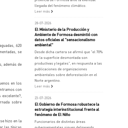
llegada del fenómeno climático.
Leer más
28-07-2026
El Ministerio de la Producción y
Ambiente de Formosa desmintió con
datos oficiales al "sensacionalismo
ambiental"
aguadas, 620
ementadas, se
Desde dicha cartera se afirmó que "el 70%
de la superficie desmontada son
productivas y legales", en respuesta a las
s, además de
publicaciones de organizaciones
ambientales sobre deforestación en el
Norte argentino.
buenos en los
Leer más
contramos con
s excelente?,
23-07-2026
ornada sobre
El Gobierno de Formosa robustece la
estrategia interinstitucional frente al
fenómeno de El Niño
se hizo en la
Funcionarios de distintas áreas
r las típicas
gubernamentales siguen delineando