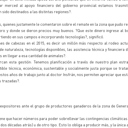
ar merced al apoyo financiero del gobierno provincial estamos trasmi
 sido destinados a las distintas regiones?.
, quienes justamente le comentaron sobre el remate en la zona que pudo re
pro y donde se dieron precios muy buenos. ?Que este dinero ingrese al bo
rtiendo en sus campos e incorporando tecnologías?, significó.
nes de cabezas en el 2015, es decir un millón más respecto al rodeo actua
 naturaleza, tecnologías disponibles, las asistencia técnica y financiera d
 en llegar a esa cantidad de animales?.
can esta gestión: Tenemos planificación a través de nuestro plan estra
ible técnica, económica, sustentable y socialmente justa porque se trat
estos años de trabajo junto al doctor Insfrán, nos permiten apreciar que es
s trazadas?.
s expositores ante el grupo de productores ganaderos de la zona de Gener
iene que hacer números para poder sobrellevar las contingencias climáticas
dos décadas atrás) u de otro tipo. Esto lo obliga a producir más, y la única 