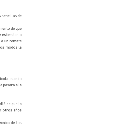
 sencillas de
miento de que
e estimulan a
a a un remate
odos modos la
rícola cuando
ue pasara a la
llá de que la
n otros años
écnica de los