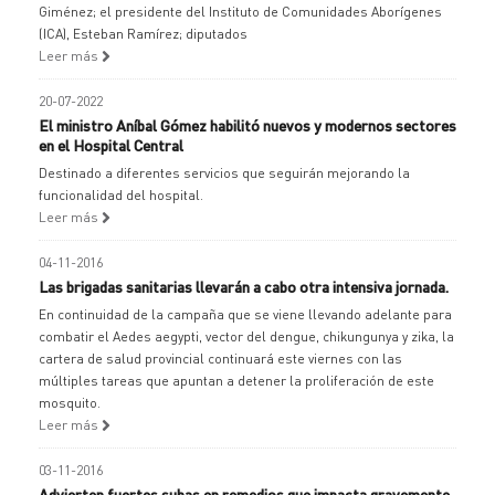
Giménez; el presidente del Instituto de Comunidades Aborígenes
(ICA), Esteban Ramírez; diputados
Leer más
20-07-2022
El ministro Aníbal Gómez habilitó nuevos y modernos sectores
en el Hospital Central
Destinado a diferentes servicios que seguirán mejorando la
funcionalidad del hospital.
Leer más
04-11-2016
Las brigadas sanitarias llevarán a cabo otra intensiva jornada.
En continuidad de la campaña que se viene llevando adelante para
combatir el Aedes aegypti, vector del dengue, chikungunya y zika, la
cartera de salud provincial continuará este viernes con las
múltiples tareas que apuntan a detener la proliferación de este
mosquito.
Leer más
03-11-2016
Advierten fuertes subas en remedios que impacta gravemente