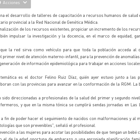
Acciones
a el desarrollo de talleres de capacitación a recursos humanos de salud 
itario provincial a la Red Nacional de Genética Médica.
ionalización de los recursos existentes, propiciar un incremento de los rec
ién impulsar la investigación y la docencia, en el marco de equidad, ga
que la red sirva como vehículo para que toda la población acceda al d
el primer nivel de atención materno-infantil, para la prevención de anomalías
generación de información epidemiológica para trabajar en acciones local
temática es el doctor Felino Ruiz Díaz, quién ayer estuvo junto a las p
laboran con las provincias para avanzar en la conformación de la RGM: La
 sido direccionadas a profesionales de la salud del primer y segundo nivel
enfermeros, y que en la misma tónica se cumplirá sendas jornadas en Las
 a fin de poder hacer el seguimiento de nacidos con malformaciones y al
tologías que son prevenibles", señaló el profesional.
ención a las mujeres para acotar las posibilidades de que tengan un bebé c
 el de la edad oportuna de embarazo o una apropiada planificación famil