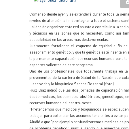
Comenzó desde ayer y se extenderá durante toda la seman
niveles de atención, a fin de integrar a todo el sistema san
La idea de organizar esta red apunta a contribuir a la rac
y técnicos en las zonas que lo necesiten, como así tamb
accesibilidad en las áreas más desfavorecidas.
Justamente fortalecer el esquema de equidad a fin de 
asesoramiento genético, y que la genética esté inserta en 
la permanente capacitación de recursos humanos para la 
aspectos salientes de este programa.
Uno de los profesionales que localmente trabaja en la 
provenientes de la cartera de Salud de la Nación que co
Liascovich y la bioquímica Sandra Rozental (foto).
Ruiz Díaz indicó que las dos jornadas de capacitación han
desde médicos, bioquímicos, obstétricos, ginecólogos, 
recursos humanos del centro-oeste.
"Pretendemos que médicos y bioquímicos se especialicen
trabajar para potenciar las acciones tendientes a evitar pa
Aludió a que "por ejemplo profundizaremos medidas de prev
de problema genético", puntualizando que aspectos como