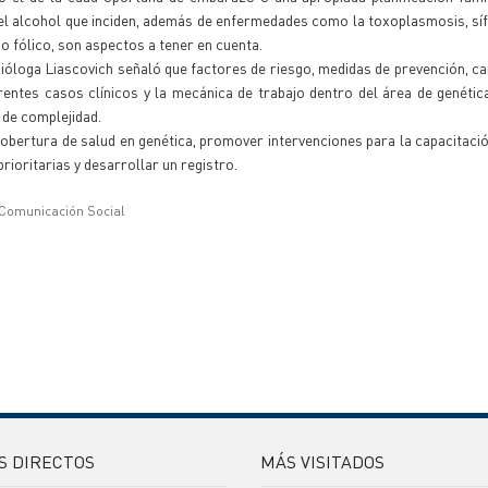
l alcohol que inciden, además de enfermedades como la toxoplasmosis, síf
do fólico, son aspectos a tener en cuenta.
bióloga Liascovich señaló que factores de riesgo, medidas de prevención, ca
rentes casos clínicos y la mecánica de trabajo dentro del área de genétic
 de complejidad.
cobertura de salud en genética, promover intervenciones para la capacitaci
prioritarias y desarrollar un registro.
 Comunicación Social
S DIRECTOS
MÁS VISITADOS