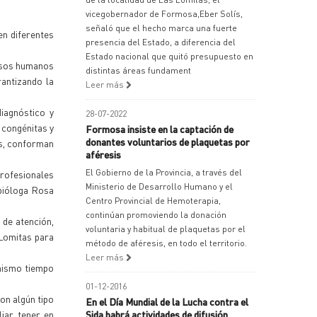
vicegobernador de Formosa,Eber Solís,
señaló que el hecho marca una fuerte
en diferentes
presencia del Estado, a diferencia del
Estado nacional que quitó presupuesto en
ursos humanos
distintas áreas fundament
rantizando la
Leer más
iagnóstico y
28-07-2022
 congénitas y
Formosa insiste en la captación de
donantes voluntarios de plaquetas por
es, conforman
aféresis
El Gobierno de la Provincia, a través del
rofesionales
Ministerio de Desarrollo Humano y el
 bióloga Rosa
Centro Provincial de Hemoterapia,
continúan promoviendo la donación
 de atención,
voluntaria y habitual de plaquetas por el
 Lomitas para
método de aféresis, en todo el territorio.
Leer más
 mismo tiempo
01-12-2016
on algún tipo
En el Día Mundial de la Lucha contra el
iar, tener en
Sida habrá actividades de difusión