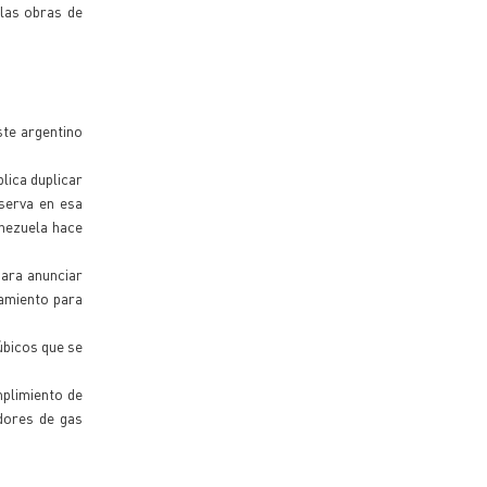
 las obras de
ste argentino
lica duplicar
eserva en esa
enezuela hace
para anunciar
zamiento para
úbicos que se
plimiento de
dores de gas