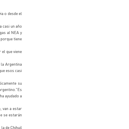
via o desde el
a casi un año
 gas al NEA y
 porque tiene
 el que viene
 la Argentina
que esos casi
.
licamente su
argentino."Es
 ha ayudado a
, van a estar
ue se estarán
la de Chihuil