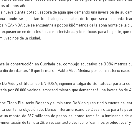
los últimos años.
ada nueva planta potabilizadora de agua que demando una inversión de su car
na donde se ejecutan los trabajos iniciales de lo que será la planta tr
ios NEA-NOA que se encuentra a pocos kilómetros de la zona norte de la ci
xpusieron en detalles las características y beneficios para la gente, que e
il vecinos de la ciudad.
ra la construcción en Clorinda del complejo educativo de 3.084 metros c
jardín de infantes 10 que firmaron Pablo Abal Medina por el ministerio naciona
do De Vido y el titular de ENHOSA, ingeniero Edgardo Bortolozzi para la co
itada por 80.000 vecinos, emprendimiento que demandará una inversión de 4
 Floro Eleuterio Bogado y el ministro De Vido quien rindió cuenta del es
enta con la no objeción del Banco Interamericano de Desarrollo para la pav
 por un monto de 357 millones de pesos así como también la inminencia de 
avimentación de la ruta 28, en el contexto del rubro "caminos productivos" y