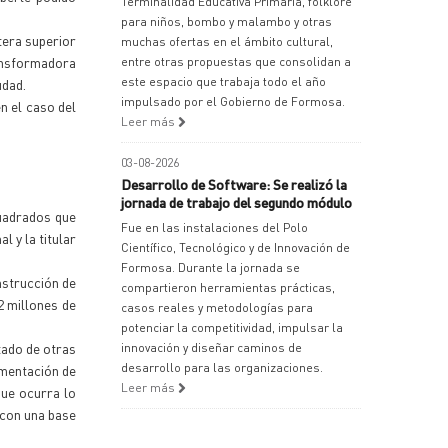
Terminalidad Educativa Primaria, folklore
para niños, bombo y malambo y otras
tera superior
muchas ofertas en el ámbito cultural,
ansformadora
entre otras propuestas que consolidan a
este espacio que trabaja todo el año
udad.
impulsado por el Gobierno de Formosa.
n el caso del
Leer más
03-08-2026
Desarrollo de Software: Se realizó la
jornada de trabajo del segundo módulo
uadrados que
Fue en las instalaciones del Polo
l y la titular
Científico, Tecnológico y de Innovación de
Formosa. Durante la jornada se
nstrucción de
compartieron herramientas prácticas,
2 millones de
casos reales y metodologías para
potenciar la competitividad, impulsar la
tado de otras
innovación y diseñar caminos de
desarrollo para las organizaciones.
imentación de
Leer más
que ocurra lo
 con una base