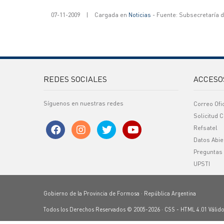
07-11-2009
|
Cargada en
Noticias
- Fuente: Subsecretaría 
REDES SOCIALES
ACCESO
Síguenos en nuestras redes
Correo Ofi
Solicitud C
Refsatel
Datos Abie
Preguntas
UPSTI
Gobierno de la Provincia de Formosa · República Argentina
Todos los Derechos Reservados © 2005-2026 ·
CSS
-
HTML 4.01
Válid