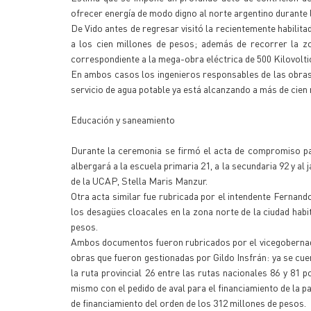
ofrecer energía de modo digno al norte argentino durante 
De Vido antes de regresar visitó la recientemente habilit
a los cien millones de pesos; además de recorrer la zo
correspondiente a la mega-obra eléctrica de 500 Kilovolt
En ambos casos los ingenieros responsables de las obras e
servicio de agua potable ya está alcanzando a más de cien m
Educación y saneamiento
Durante la ceremonia se firmó el acta de compromiso pa
albergará a la escuela primaria 21, a la secundaria 92 y al 
de la UCAP, Stella Maris Manzur.
Otra acta similar fue rubricada por el intendente Fernan
los desagües cloacales en la zona norte de la ciudad hab
pesos.
Ambos documentos fueron rubricados por el vicegobernador
obras que fueron gestionadas por Gildo Insfrán: ya se cu
la ruta provincial 26 entre las rutas nacionales 86 y 81
mismo con el pedido de aval para el financiamiento de la p
de financiamiento del orden de los 312 millones de pesos.