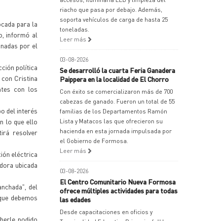
riacho que pasa por debajo. Además,
soporta vehículos de carga de hasta 25
ocada para la
toneladas.
o, informó al
Leer más
onadas por el
03-08-2026
ción política
Se desarrolló la cuarta Feria Ganadera
 con Cristina
Paippera en la localidad de El Chorro
ntes con los
Con éxito se comercializaron más de 700
cabezas de ganado. Fueron un total de 55
po del interés
familias de los Departamentos Ramón
n lo que ello
Lista y Matacos las que ofrecieron su
hacienda en esta jornada impulsada por
irá resolver
el Gobierno de Formosa.
Leer más
ión eléctrica
adora ubicada
03-08-2026
El Centro Comunitario Nueva Formosa
anchada", del
ofrece múltiples actividades para todas
 que debemos
las edades
Desde capacitaciones en oficios y
aberle podido