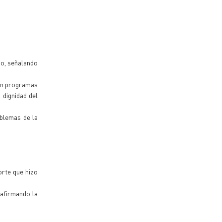
ño, señalando
sin programas
 dignidad del
oblemas de la
orte que hizo
 afirmando la