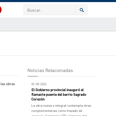
Noticias Relacionadas
 las obras
03-08-2026
El Gobierno provincial inauguró el
flamante puente del barrio Sagrado
Corazón
La obra nueva e integral contempla otras
complementarias como trazado de
accesos, iluminaria LED y limpieza del