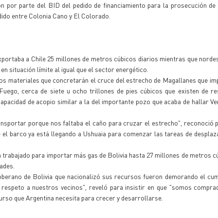
ón por parte del BID del pedido de financiamiento para la prosecución de
dido entre Colonia Cano y El Colorado.
xportaba a Chile 25 millones de metros cúbicos diarios mientras que norde
en situación límite al igual que el sector energético.
los materiales que concretarán el cruce del estrecho de Magallanes que imp
 Fuego, cerca de siete u ocho trillones de pies cúbicos que existen de r
capacidad de acopio similar a la del importante pozo que acaba de hallar V
ansportar porque nos faltaba el caño para cruzar el estrecho", reconoció 
e el barco ya está llegando a Ushuaia para comenzar las tareas de despla
a trabajado para importar más gas de Bolivia hasta 27 millones de metros c
dades.
oberano de Bolivia que nacionalizó sus recursos fueron demorando el cum
respeto a nuestros vecinos", reveló para insistir en que "somos compra
curso que Argentina necesita para crecer y desarrollarse.