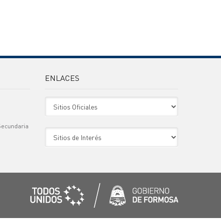
ENLACES
Sitio Oficiales
Secundaria
Sitio de Interes
)