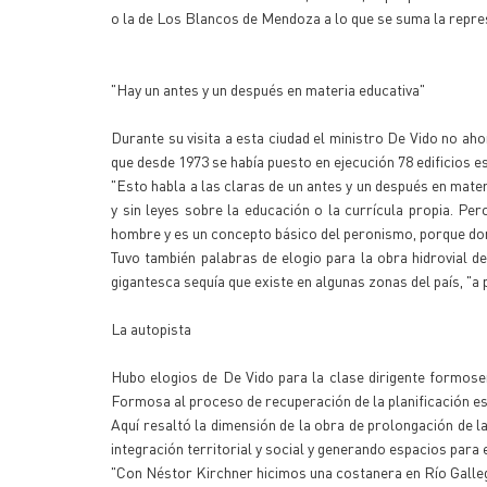
o la de Los Blancos de Mendoza a lo que se suma la repre
"Hay un antes y un después en materia educativa"
Durante su visita a esta ciudad el ministro De Vido no ah
que desde 1973 se había puesto en ejecución 78 edificios e
"Esto habla a las claras de un antes y un después en mate
y sin leyes sobre la educación o la currícula propia. Pe
hombre y es un concepto básico del peronismo, porque don
Tuvo también palabras de elogio para la obra hidrovial d
gigantesca sequía que existe en algunas zonas del país, "
La autopista
Hubo elogios de De Vido para la clase dirigente formoseñ
Formosa al proceso de recuperación de la planificación estr
Aquí resaltó la dimensión de la obra de prolongación de l
integración territorial y social y generando espacios para 
"Con Néstor Kirchner hicimos una costanera en Río Galleg