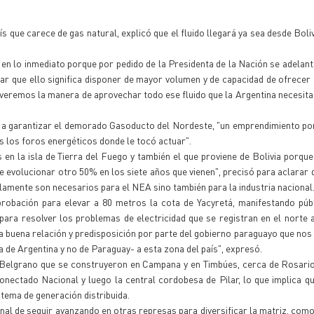
s que carece de gas natural, explicó que el fluido llegará ya sea desde Boli
 en lo inmediato porque por pedido de la Presidenta de la Nación se adelant
car que ello significa disponer de mayor volumen y de capacidad de ofrecer
 veremos la manera de aprovechar todo ese fluido que la Argentina necesita
ne a garantizar el demorado Gasoducto del Nordeste, "un emprendimiento por
s los foros energéticos donde le tocó actuar".
en la isla de Tierra del Fuego y también el que proviene de Bolivia porque
e evolucionar otro 50% en los siete años que vienen", precisó para aclarar 
amente son necesarios para el NEA sino también para la industria nacional
probación para elevar a 80 metros la cota de Yacyretá, manifestando púb
ara resolver los problemas de electricidad que se registran en el norte 
a buena relación y predisposición por parte del gobierno paraguayo que nos
a de Argentina y no de Paraguay- a esta zona del país", expresó.
y Belgrano que se construyeron en Campana y en Timbúes, cerca de Rosario
nectado Nacional y luego la central cordobesa de Pilar, lo que implica q
stema de generación distribuida.
al de seguir avanzando en otras represas para diversificar la matriz, como 