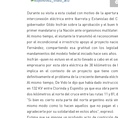
Durante su visita a esta ciudad con motivo de la apertur
interconexión eléctrica entre Ibarreta y Estanislao del C
gobernador Gildo Insfrán sobre la aprobación y el buen t
primer mandatario y la Nación ante organismos multilatera
Al mismo tiempo, el visitante le transmitió el reconocimie
por el incondicional e irrestricto apoyo al proyecto naci
Fernández, compartiendo esa gratitud con los legisla
mandamientos del modelo federal iniciado hace seis años.
Insfrán -quien no estuvo en el acto llevado a cabo en el sex
empresario por esta obra eléctrica de 30 kilómetros de
implica en el contexto de un proyecto que tiene com
definitivamente el problema de la creciente demanda eléc
Al mismo tiempo, De Vido le dijo que había dado instrucci
en 132 KV entre Clorinda y Espinillo ya que esa obra per
dos kilómetros al norte del cruce entre las rutas 11 y 81, 
"Si bien es cierto esta parte del norte argentino está v
mismo modo como lo hacen aquellos que no pagan el us
agradecerle por su solidaridad en estos años", expresó.
Estima que se impone un profundo acto de contrición de