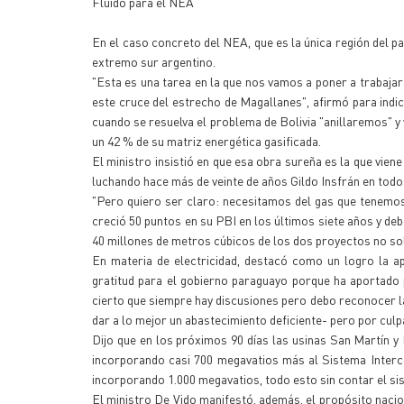
Fluido para el NEA
En el caso concreto del NEA, que es la única región del paí
extremo sur argentino.
"Esta es una tarea en la que nos vamos a poner a trabajar
este cruce del estrecho de Magallanes", afirmó para indi
cuando se resuelva el problema de Bolivia "anillaremos" y
un 42 % de su matriz energética gasificada.
El ministro insistió en que esa obra sureña es la que vie
luchando hace más de veinte de años Gildo Insfrán en todo
"Pero quiero ser claro: necesitamos del gas que tenemos 
creció 50 puntos en su PBI en los últimos siete años y deb
40 millones de metros cúbicos de los dos proyectos no sol
En materia de electricidad, destacó como un logro la a
gratitud para el gobierno paraguayo porque ha aportado p
cierto que siempre hay discusiones pero debo reconocer l
dar a lo mejor un abastecimiento deficiente- pero por culp
Dijo que en los próximos 90 días las usinas San Martín 
incorporando casi 700 megavatios más al Sistema Interco
incorporando 1.000 megavatios, todo esto sin contar el si
El ministro De Vido manifestó, además, el propósito nacion