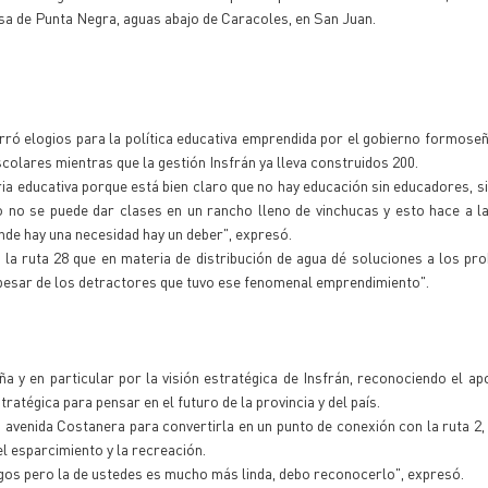
sa de Punta Negra, aguas abajo de Caracoles, en San Juan.
orró elogios para la política educativa emprendida por el gobierno formose
scolares mientras que la gestión Insfrán ya lleva construidos 200.
ria educativa porque está bien claro que no hay educación sin educadores, 
ro no se puede dar clases en un rancho lleno de vinchucas y esto hace a la
de hay una necesidad hay un deber", expresó.
e la ruta 28 que en materia de distribución de agua dé soluciones a los pr
a pesar de los detractores que tuvo ese fenomenal emprendimiento".
a y en particular por la visión estratégica de Insfrán, reconociendo el ap
atégica para pensar en el futuro de la provincia y del país.
a avenida Costanera para convertirla en un punto de conexión con la ruta 2,
el esparcimiento y la recreación.
os pero la de ustedes es mucho más linda, debo reconocerlo", expresó.