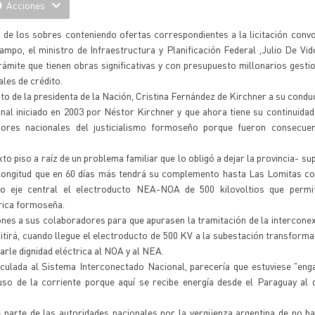
Acciones
a de los sobres conteniendo ofertas correspondientes a la licitación conv
ampo, el ministro de Infraestructura y Planificación Federal ,Julio De Vid
rámite que tienen obras significativas y con presupuesto millonarios gesti
les de crédito.
nto de la presidenta de la Nación, Cristina Fernández de Kirchner a su conduc
onal iniciado en 2003 por Néstor Kirchner y que ahora tiene su continuidad
dores nacionales del justicialismo formoseño porque fueron consecue
to piso a raíz de un problema familiar que lo obligó a dejar la provincia- su
 longitud que en 60 días más tendrá su complemento hasta Las Lomitas co
o eje central el electroducto NEA-NOA de 500 kilovoltios que permit
trica formoseña.
ones a sus colaboradores para que apurasen la tramitación de la interconex
mitirá, cuando llegue el electroducto de 500 KV a la subestación transform
darle dignidad eléctrica al NOA y al NEA.
inculada al Sistema Interconectado Nacional, parecería que estuviese "eng
o de la corriente porque aquí se recibe energía desde el Paraguay al
 parte de las autoridades nacionales por la vergüenza argentina de no h