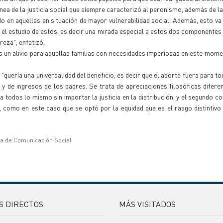
línea de la justicia social que siempre caracterizó al peronismo, además de l
odo en aquellas en situación de mayor vulnerabilidad social. Además, esto 
en el estudio de estos, es decir una mirada especial a estos dos componentes
reza", enfatizó.
s un alivio para aquellas familias con necesidades imperiosas en este mome
"quería una universalidad del beneficio, es decir que el aporte fuera para t
y de ingresos de los padres. Se trata de apreciaciones filosóficas diferen
a todos lo mismo sin importar la justicia en la distribución, y el segundo c
como en este caso que se optó por la equidad que es el rasgo distintivo d
ía de Comunicación Social
S DIRECTOS
MÁS VISITADOS