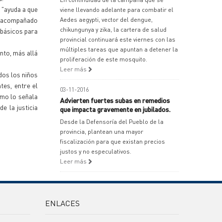
a "ayuda a que
viene llevando adelante para combatir el
va acompañado
Aedes aegypti, vector del dengue,
chikungunya y zika, la cartera de salud
 básicos para
provincial continuará este viernes con las
múltiples tareas que apuntan a detener la
nto, más allá
proliferación de este mosquito.
Leer más
odos los niños
tes, entre el
03-11-2016
omo lo señala
Advierten fuertes subas en remedios
e la justicia
que impacta gravemente en jubilados.
Desde la Defensoría del Pueblo de la
provincia, plantean una mayor
fiscalización para que existan precios
justos y no especulativos.
Leer más
ENLACES