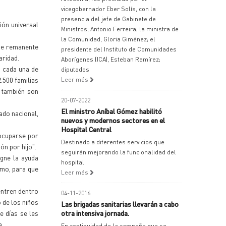
vicegobernador Eber Solís, con la
presencia del jefe de Gabinete de
ión universal
Ministros, Antonio Ferreira; la ministra de
la Comunidad, Gloria Giménez; el
ese remanente
presidente del Instituto de Comunidades
aridad.
Aborígenes (ICA), Esteban Ramírez;
, cada una de
diputados
.500 familias
Leer más
 también son
20-07-2022
El ministro Aníbal Gómez habilitó
ado nacional,
nuevos y modernos sectores en el
Hospital Central
eocuparse por
Destinado a diferentes servicios que
ón por hijo".
seguirán mejorando la funcionalidad del
igne la ayuda
hospital.
smo, para que
Leer más
entren dentro
04-11-2016
 de los niños
Las brigadas sanitarias llevarán a cabo
e días se les
otra intensiva jornada.
a.
En continuidad de la campaña que se