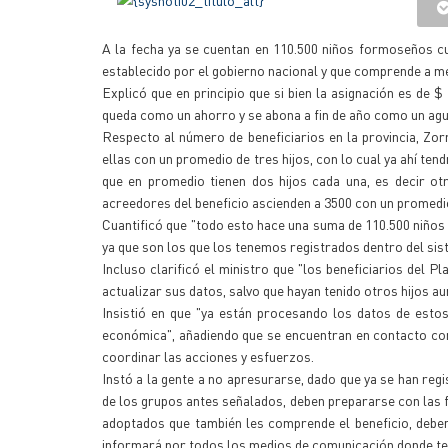
A la fecha ya se cuentan en 110.500 niños formoseños cu
establecido por el gobierno nacional y que comprende a me
Explicó que en principio que si bien la asignación es de $
queda como un ahorro y se abona a fin de año como un agui
Respecto al número de beneficiarios en la provincia, Zorr
ellas con un promedio de tres hijos, con lo cual ya ahí te
que en promedio tienen dos hijos cada una, es decir ot
acreedores del beneficio ascienden a 3500 con un promedio 
Cuantificó que "todo esto hace una suma de 110.500 niños q
ya que son los que los tenemos registrados dentro del sis
Incluso clarificó el ministro que "los beneficiarios del P
actualizar sus datos, salvo que hayan tenido otros hijos a
Insistió en que "ya están procesando los datos de esto
económica", añadiendo que se encuentran en contacto con 
coordinar las acciones y esfuerzos.
Instó a la gente a no apresurarse, dado que ya se han re
de los grupos antes señalados, deben prepararse con las fo
adoptados que también les comprende el beneficio, deben 
informará por todos los medios de comunicación donde te