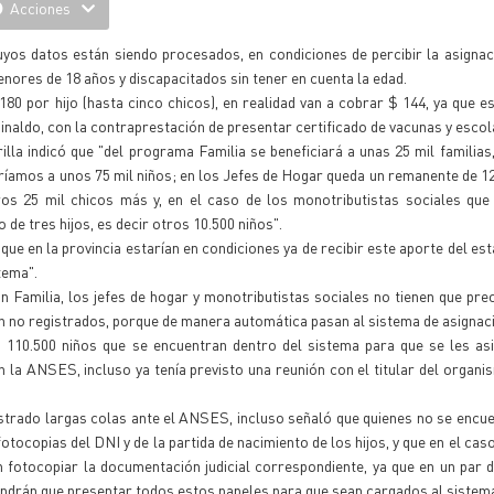
Acciones
yos datos están siendo procesados, en condiciones de percibir la asignac
nores de 18 años y discapacitados sin tener en cuenta la edad.
 180 por hijo (hasta cinco chicos), en realidad van a cobrar $ 144, ya que 
naldo, con la contraprestación de presentar certificado de vacunas y escol
illa indicó que "del programa Familia se beneficiará a unas 25 mil familias
ndríamos a unos 75 mil niños; en los Jefes de Hogar queda un remanente de 12
ros 25 mil chicos más y, en el caso de los monotributistas sociales que
de tres hijos, es decir otros 10.500 niños".
ue en la provincia estarían en condiciones ya de recibir este aporte del est
tema".
lan Familia, los jefes de hogar y monotributistas sociales no tienen que pr
un no registrados, porque de manera automática pasan al sistema de asignaci
s 110.500 niños que se encuentran dentro del sistema para que se les as
la ANSES, incluso ya tenía previsto una reunión con el titular del organi
gistrado largas colas ante el ANSES, incluso señaló que quienes no se encu
tocopias del DNI y de la partida de nacimiento de los hijos, y que en el caso
fotocopiar la documentación judicial correspondiente, ya que en un par d
ndrán que presentar todos estos papeles para que sean cargados al sistem