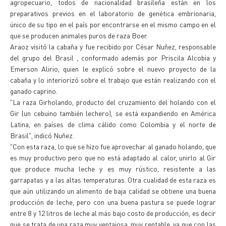
agropecuario, todos de nacionalidad brasileña están en los
preparativos previos en el laboratorio de genética embrionaria,
único de su tipo en el país por encontrarse en el mismo campo en el
que se producen animales puros de raza Boer.
Araoz visitó la cabaña y fue recibido por César Nuñez, responsable
del grupo del Brasil , conformado además por Priscila Alcobia y
Emerson Alirio, quien le explicó sobre el nuevo proyecto de la
cabaña y lo interiorizó sobre el trabajo que están realizando con el
ganado caprino.
"La raza Girholando, producto del cruzamiento del holando con el
Gir (un cebuino también lechero), se está expandiendo en América
Latina, en países de clima cálido como Colombia y el norte de
Brasil", indicó Nuñez.
"Con esta raza, lo que se hizo fue aprovechar al ganado holando, que
es muy productivo pero que no está adaptado al calor, unirlo al Gir
que produce mucha leche y es muy rústico, resistente a las
garrapatas y a las altas temperaturas. Otra cualidad de esta raza es
que aún utilizando un alimento de baja calidad se obtiene una buena
producción de leche, pero con una buena pastura se puede lograr
entre 8 y 12 litros de leche al más bajo costo de producción, es decir
que se trata de una raza muy ventajosa, muy rentable, ya que con las