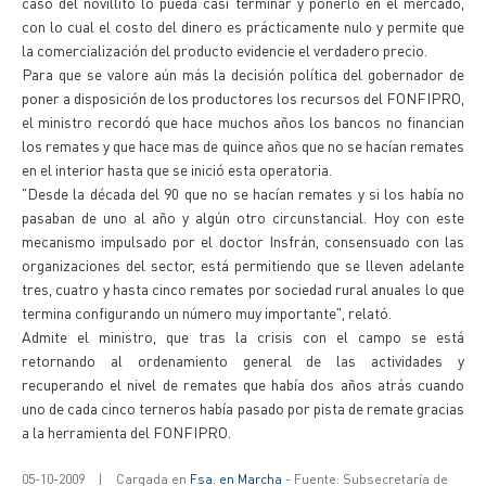
caso del novillito lo pueda casi terminar y ponerlo en el mercado,
con lo cual el costo del dinero es prácticamente nulo y permite que
la comercialización del producto evidencie el verdadero precio.
Para que se valore aún más la decisión política del gobernador de
poner a disposición de los productores los recursos del FONFIPRO,
el ministro recordó que hace muchos años los bancos no financian
los remates y que hace mas de quince años que no se hacían remates
en el interior hasta que se inició esta operatoria.
"Desde la década del 90 que no se hacían remates y si los había no
pasaban de uno al año y algún otro circunstancial. Hoy con este
mecanismo impulsado por el doctor Insfrán, consensuado con las
organizaciones del sector, está permitiendo que se lleven adelante
tres, cuatro y hasta cinco remates por sociedad rural anuales lo que
termina configurando un número muy importante", relató.
Admite el ministro, que tras la crisis con el campo se está
retornando al ordenamiento general de las actividades y
recuperando el nivel de remates que había dos años atrás cuando
uno de cada cinco terneros había pasado por pista de remate gracias
a la herramienta del FONFIPRO.
05-10-2009
|
Cargada en
Fsa. en Marcha
- Fuente: Subsecretaría de