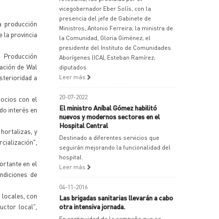
vicegobernador Eber Solís, con la
presencia del jefe de Gabinete de
a producción
Ministros, Antonio Ferreira; la ministra de
 la provincia
la Comunidad, Gloria Giménez; el
presidente del Instituto de Comunidades
a Producción
Aborígenes (ICA), Esteban Ramírez;
zación de Wal
diputados
sterioridad a
Leer más
20-07-2022
gocios con el
El ministro Aníbal Gómez habilitó
do interés en
nuevos y modernos sectores en el
Hospital Central
hortalizas, y
Destinado a diferentes servicios que
cialización",
seguirán mejorando la funcionalidad del
hospital.
ortante en el
Leer más
ndiciones de
04-11-2016
 locales, con
Las brigadas sanitarias llevarán a cabo
ctor local",
otra intensiva jornada.
En continuidad de la campaña que se