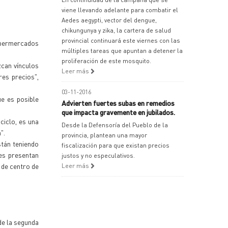
viene llevando adelante para combatir el
Aedes aegypti, vector del dengue,
chikungunya y zika, la cartera de salud
provincial continuará este viernes con las
ipermercados
múltiples tareas que apuntan a detener la
proliferación de este mosquito.
zcan vínculos
Leer más
res precios",
03-11-2016
e es posible
Advierten fuertes subas en remedios
que impacta gravemente en jubilados.
ciclo, es una
Desde la Defensoría del Pueblo de la
".
provincia, plantean una mayor
stán teniendo
fiscalización para que existan precios
es presentan
justos y no especulativos.
 de centro de
Leer más
de la segunda