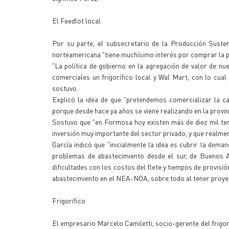
El Feedlot local
Por su parte, el subsecretario de la Producción Suste
norteamericana "tiene muchísimo interés por comprar la pr
"La política de gobierno en la agregación de valor de n
comerciales un frigorífico local y Wal Mart, con lo cu
sostuvo.
Explicó la idea de que "pretendemos comercializar la c
porque desde hace ya años se viene realizando en la provinc
Sostuvo que "en Formosa hoy existen más de diez mil te
inversión muy importante del sector privado, y que realmen
García indicó que "inicialmente la idea es cubrir la dema
problemas de abastecimiento desde el sur, de Buenos 
dificultades con los costos del flete y tiempos de provisi
abastecimiento en el NEA-NOA, sobre todo al tener proyec
Frigorífico
El empresario Marcelo Camiletti, socio-gerente del frigo