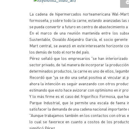
La cadena de hipermercados norteamericana Wal-Mart, 
formoseña, y sobre todo la carne, estando avanzadas las co
se pueda convertir a futuro en centro de abastecimiento 
En el marco de una reunión mantenida entre los subse
Sustentable, Osvaldo Alejandro García, el socio gerente
Mart central, se avanzó en este interesante horizonte com
los demás de todo el norte del país.
Pérez señaló que los empresarios "se han interiorizado 
sector privado, de tal manera de incorporar la producció
determinados productos, la carne es uno de ellos, legumb
Recordó que "ya se dio una señal positiva al vincular al 
ahora la intención es seguir avanzando con otros product
estimando que esto hace avizorar con optimismo en ir pro
Y lo más firme es el caso del frigorífico Formosa, que h
Parque Industrial, que le permite una escala de faena 
satisfacer la demanda de una cadena nacional importante 
"Aunque trabajamos también en los contactos con otras e
lo cual se favorece en cuanto a costos de los producto
significó Pérez.