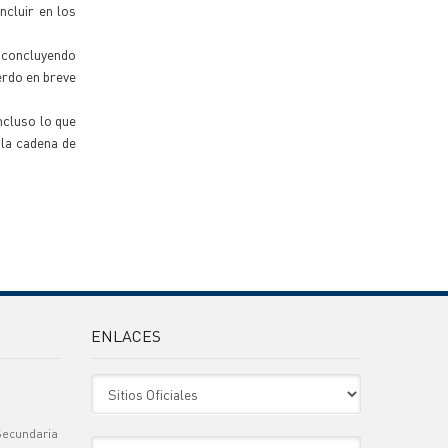
ncluir en los
n concluyendo
erdo en breve
incluso lo que
 la cadena de
ENLACES
Sitio Oficiales
Secundaria
Sitio de Interes