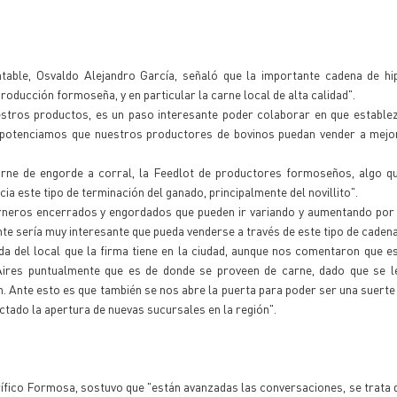
ntable, Osvaldo Alejandro García, señaló que la importante cadena de h
oducción formoseña, y en particular la carne local de alta calidad".
uestros productos, es un paso interesante poder colaborar en que estable
al potenciamos que nuestros productores de bovinos puedan vender a mejo
arne de engorde a corral, la Feedlot de productores formoseños, algo qu
ia este tipo de terminación del ganado, principalmente del novillito".
rneros encerrados y engordados que pueden ir variando y aumentando por 
te sería muy interesante que pueda venderse a través de este tipo de cadena
nda del local que la firma tiene en la ciudad, aunque nos comentaron que e
Aires puntualmente que es de donde se proveen de carne, dado que se l
ón. Ante esto es que también se nos abre la puerta para poder ser una suerte
tado la apertura de nuevas sucursales en la región".
rífico Formosa, sostuvo que "están avanzadas las conversaciones, se trata 