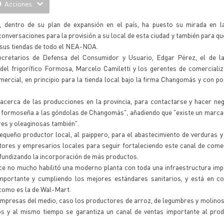
Acciones
dentro de su plan de expansión en el país, ha puesto su mirada en l
nversaciones para la provisión a su local de esta ciudad y también para que
a sus tiendas de todo el NEA-NOA.
cretarios de Defensa del Consumidor y Usuario, Edgar Pérez, el de l
 del frigorífico Formosa, Marcelo Camiletti y los gerentes de comerciali
ercial, en principio para la tienda local bajo la firma Changomás y con po
acerca de las producciones en la provincia, para contactarse y hacer ne
n formoseña a las góndolas de Changomás", añadiendo que "existe un marca
res y oleaginosas también".
pequeño productor local, al paippero, para el abastecimiento de verduras y 
ores y empresarios locales para seguir fortaleciendo este canal de comer
fundizando la incorporación de más productos.
ace no mucho habilitó una moderno planta con toda una infraestructura imp
importante y cumpliendo los mejores estándares sanitarios, y está en co
como es la de Wal-Mart.
mpresas del medio, caso los productores de arroz, de legumbres y molinos
s y al mismo tiempo se garantiza un canal de ventas importante al produ