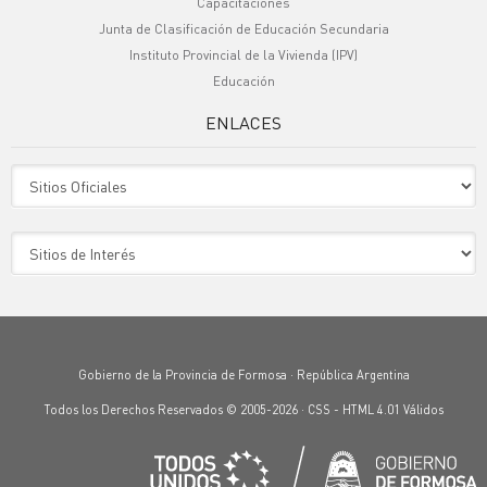
Capacitaciones
Junta de Clasificación de Educación Secundaria
Instituto Provincial de la Vivienda (IPV)
Educación
ENLACES
Sitio Oficiales
Sitio de Interes
Gobierno de la Provincia de Formosa · República Argentina
Todos los Derechos Reservados © 2005-2026 ·
CSS
-
HTML 4.01
Válidos