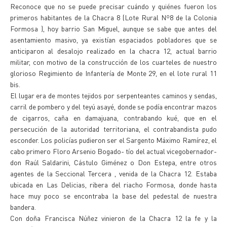
Reconoce que no se puede precisar cuándo y quiénes fueron los
primeros habitantes de la Chacra 8 (Lote Rural Nº8 de la Colonia
Formosa ), hoy barrio San Miguel, aunque se sabe que antes del
asentamiento masivo, ya existían espaciados pobladores que se
anticiparon al desalojo realizado en la chacra 12, actual barrio
militar, con motivo de la construcción de los cuarteles de nuestro
glorioso Regimiento de Infantería de Monte 29, en el lote rural 11
bis.
El lugar era de montes tejidos por serpenteantes caminos y sendas,
carril de pombero y del teyú asayé, donde se podía encontrar mazos
de cigarros, caña en damajuana, contrabando kué, que en el
persecución de la autoridad territoriana, el contrabandista pudo
esconder. Los policías pudieron ser el Sargento Máximo Ramírez, el
cabo primero Floro Arsenio Bogado- tío del actual vicegobernador-
don Raúl Saldarini, Cástulo Giménez o Don Estepa, entre otros
agentes de la Seccional Tercera , venida de la Chacra 12. Estaba
ubicada en Las Delicias, ribera del riacho Formosa, donde hasta
hace muy poco se encontraba la base del pedestal de nuestra
bandera.
Con doña Francisca Núñez vinieron de la Chacra 12 la fe y la