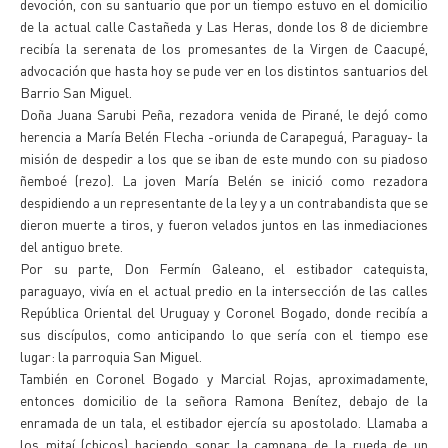
devoción, con su santuario que por un tiempo estuvo en el domicilio
de la actual calle Castañeda y Las Heras, donde los 8 de diciembre
recibía la serenata de los promesantes de la Virgen de Caacupé,
advocación que hasta hoy se pude ver en los distintos santuarios del
Barrio San Miguel.
Doña Juana Sarubi Peña, rezadora venida de Pirané, le dejó como
herencia a María Belén Flecha -oriunda de Carapeguá, Paraguay- la
misión de despedir a los que se iban de este mundo con su piadoso
ñemboé (rezo). La joven María Belén se inició como rezadora
despidiendo a un representante de la ley y a un contrabandista que se
dieron muerte a tiros, y fueron velados juntos en las inmediaciones
del antiguo brete.
Por su parte, Don Fermín Galeano, el estibador catequista,
paraguayo, vivía en el actual predio en la intersección de las calles
República Oriental del Uruguay y Coronel Bogado, donde recibía a
sus discípulos, como anticipando lo que sería con el tiempo ese
lugar: la parroquia San Miguel.
También en Coronel Bogado y Marcial Rojas, aproximadamente,
entonces domicilio de la señora Ramona Benítez, debajo de la
enramada de un tala, el estibador ejercía su apostolado. Llamaba a
los mitaí (chicos) haciendo sonar la campana de la rueda de un