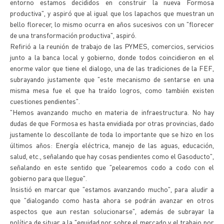
entorno estamos decididos en construir la nueva Formosa
productiva", y aspiró que al igual que los lapachos que muestran un
bello florecer, lo mismo ocurra en años sucesivos con un "florecer
de una transformación productiva", aspiró.
Refirió a la reunión de trabajo de las PYMES, comercios, servicios
junto a la banca local y gobierno, donde todos coincidieron en el
enorme valor que tiene el dialogo, una de las tradiciones de la FEF,
subrayando justamente que "este mecanismo de sentarse en una
misma mesa fue el que ha traído logros, como también existen
cuestiones pendientes".
"Hemos avanzando mucho en materia de infraestructura. No hay
dudas de que Formosa es hasta envidiada por otras provincias, dado
justamente lo descollante de toda lo importante que se hizo en los
últimos años: Energía eléctrica, manejo de las aguas, educación,
salud, etc., señalando que hay cosas pendientes como el Gasoducto",
señalando en este sentido que "pelearemos codo a codo con el
gobierno para que llegue".
Insistió en marcar que "estamos avanzando mucho", para aludir a
que "dialogando como hasta ahora se podrán avanzar en otros
aspectos que aun restan solucionarse", además de subrayar la
política de situar a la "equidad por sobre el mercado y el trabajo por