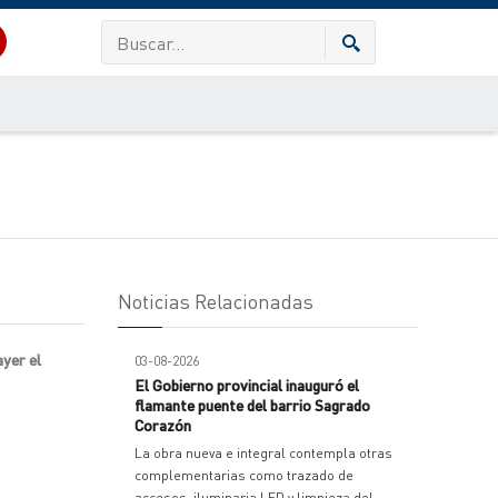
Noticias Relacionadas
ayer el
03-08-2026
El Gobierno provincial inauguró el
flamante puente del barrio Sagrado
Corazón
La obra nueva e integral contempla otras
complementarias como trazado de
accesos, iluminaria LED y limpieza del