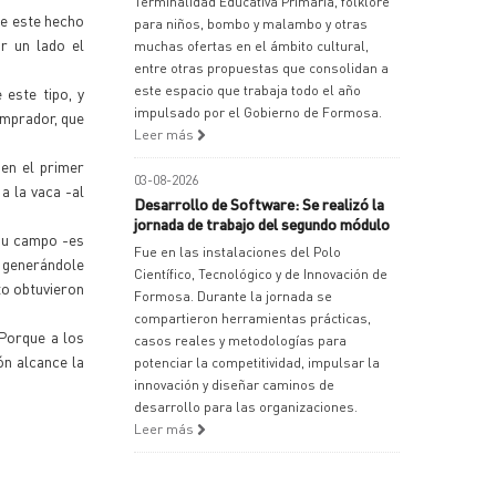
Terminalidad Educativa Primaria, folklore
de este hecho
para niños, bombo y malambo y otras
r un lado el
muchas ofertas en el ámbito cultural,
entre otras propuestas que consolidan a
este espacio que trabaja todo el año
 este tipo, y
impulsado por el Gobierno de Formosa.
omprador, que
Leer más
 en el primer
03-08-2026
a la vaca -al
Desarrollo de Software: Se realizó la
jornada de trabajo del segundo módulo
 su campo -es
Fue en las instalaciones del Polo
s generándole
Científico, Tecnológico y de Innovación de
to obtuvieron
Formosa. Durante la jornada se
compartieron herramientas prácticas,
 Porque a los
casos reales y metodologías para
ón alcance la
potenciar la competitividad, impulsar la
innovación y diseñar caminos de
desarrollo para las organizaciones.
Leer más