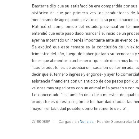
Basterra dijo que su satisfacción era compartida por sus
histórico de que por primera ves los productores de l
mecanismo de agregación de valores a su propia hacienda, 
Ratificó el compromiso del estado provincial en términ
entendió que este paso dado marcará el inicio de un proce
ayer ha mostrado un interés importante ante un evento de e
Se explicó que este remate es la conclusión de un exit
trimestre del año, luego de haber juntado su ternerada y s
tener que alimentar a un ternero- que sale de un muy buen
"Los productores se asociaron, sacaron su ternerada, ac
decir que el ternero ingrese y engorde- y ayer lo comercia
asistencia financiera con un anticipo de dos pesos por ki
valores muy superiores con un animal más pesado y con me
Lo concretado "es también una clara muestra de igualdad
productores de esta región se les han dado todas las her
mayor rentabilidad posible, como finalmente se dio".
27-08-2009
|
Cargada en
Noticias
- Fuente: Subsecretaría 