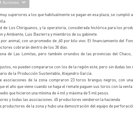
Acciones
muy superiores a los que habitualmente se pagan en esa plaza, se cumplió a
lla.
d de Los Chiriguanos, y la operatoria, considerada histórica para los prod
ión y Ambiente, Luis Basterra y miembros de su gabinete.
 por animal, con un promedio de ,60 por kilo vivo. El financiamiento del Fon
uctores cobrarán dentro de los 30 días.
zona de Las Lomitas, pero también oriundos de las provincias del Chaco,
justos, no pueden compararse con los de la región este, pero sin dudas les
tario de la Producción Sustentable, Alejandro García.
de asociaciones de la zona compraron 23 toros brangus negros, con una 
que el año que viene cuando se haga el remate paguen sus toros con la venta
dio que hicieron una mínima de 4 mil y máxima de 5 mil pesos.
ores y todas las asociaciones. 65 productores vendieron la hacienda.
productores de la zona y hubo una demostración del equipo de perforació