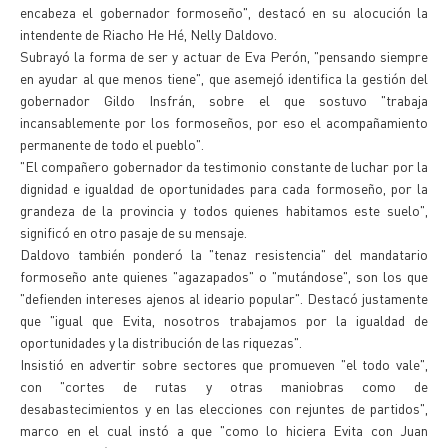
encabeza el gobernador formoseño", destacó en su alocución la
intendente de Riacho He Hé, Nelly Daldovo.
Subrayó la forma de ser y actuar de Eva Perón, "pensando siempre
en ayudar al que menos tiene", que asemejó identifica la gestión del
gobernador Gildo Insfrán, sobre el que sostuvo "trabaja
incansablemente por los formoseños, por eso el acompañamiento
permanente de todo el pueblo".
"El compañero gobernador da testimonio constante de luchar por la
dignidad e igualdad de oportunidades para cada formoseño, por la
grandeza de la provincia y todos quienes habitamos este suelo",
significó en otro pasaje de su mensaje.
Daldovo también ponderó la "tenaz resistencia" del mandatario
formoseño ante quienes "agazapados" o "mutándose", son los que
"defienden intereses ajenos al ideario popular". Destacó justamente
que "igual que Evita, nosotros trabajamos por la igualdad de
oportunidades y la distribución de las riquezas".
Insistió en advertir sobre sectores que promueven "el todo vale",
con "cortes de rutas y otras maniobras como de
desabastecimientos y en las elecciones con rejuntes de partidos",
marco en el cual instó a que "como lo hiciera Evita con Juan