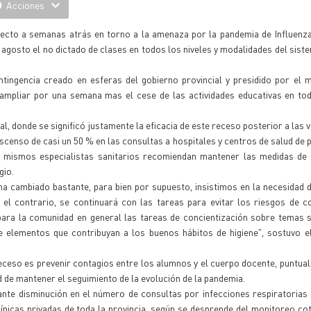
Acciones
pecto a semanas atrás en torno a la amenaza por la pandemia de Influenz
e agosto el no dictado de clases en todos los niveles y modalidades del sist
tingencia creado en esferas del gobierno provincial y presidido por el m
 ampliar por una semana mas el cese de las actividades educativas en to
l, donde se significó justamente la eficacia de este receso posterior a las 
descenso de casi un 50 % en las consultas a hospitales y centros de salud de 
s mismos especialistas sanitarios recomiendan mantener las medidas de 
gio.
ha cambiado bastante, para bien por supuesto, insistimos en la necesidad d
l contrario, se continuará con las tareas para evitar los riesgos de co
ara la comunidad en general las tareas de concientización sobre temas s
e elementos que contribuyan a los buenos hábitos de higiene", sostuvo e
 receso es prevenir contagios entre los alumnos y el cuerpo docente, puntua
d de mantener el seguimiento de la evolución de la pandemia.
nte disminución en el número de consultas por infecciones respiratorias
línicas privadas de toda la provincia, según se desprende del monitoreo cot