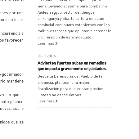
viene llevando adelante para combatir el
lases por una
Aedes aegypti, vector del dengue,
chikungunya y zika, la cartera de salud
an a no bajar
provincial continuará este viernes con las
múltiples tareas que apuntan a detener la
oncurrencia a
proliferación de este mosquito.
sos favorecen
Leer más
03-11-2016
Advierten fuertes subas en remedios
que impacta gravemente en jubilados.
mo gobernador
Desde la Defensoría del Pueblo de la
ario mantiene
provincia, plantean una mayor
fiscalización para que existan precios
o. Lo que si
justos y no especulativos.
tanto público
Leer más
ntivas, sobre
enidos que se