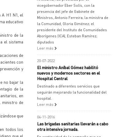
vicegobernador Eber Solís, con la
presencia del jefe de Gabinete de
a A H1 N1, el
Ministros, Antonio Ferreira; la ministra de
ema educativo
la Comunidad, Gloria Giménez; el
presidente del Instituto de Comunidades
inistro de la
Aborígenes (ICA), Esteban Ramírez;
da el sistema
diputados
Leer más
vacaciones de
20-07-2022
pacientes con
El ministro Aníbal Gómez habilitó
prevención y
nuevos y modernos sectores en el
Hospital Central
e no bajar la
Destinado a diferentes servicios que
ntagio de la
seguirán mejorando la funcionalidad del
anitarios, en
hospital.
l ministro de
Leer más
lizándose que
04-11-2016
Las brigadas sanitarias llevarán a cabo
 en todos los
otra intensiva jornada.
idiano que el
En continuidad de la campaña que se