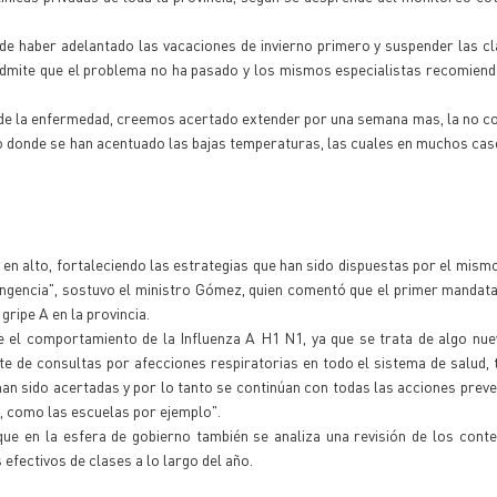
 de haber adelantado las vacaciones de invierno primero y suspender las c
dmite que el problema no ha pasado y los mismos especialistas recomiend
o de la enfermedad, creemos acertado extender por una semana mas, la no c
po donde se han acentuado las bajas temperaturas, las cuales en muchos ca
 en alto, fortaleciendo las estrategias que han sido dispuestas por el mis
ingencia", sostuvo el ministro Gómez, quien comentó que el primer mandat
gripe A en la provincia.
el comportamiento de la Influenza A H1 N1, ya que se trata de algo nuev
 de consultas por afecciones respiratorias en todo el sistema de salud, 
han sido acertadas y por lo tanto se continúan con todas las acciones preve
s, como las escuelas por ejemplo".
que en la esfera de gobierno también se analiza una revisión de los cont
s efectivos de clases a lo largo del año.