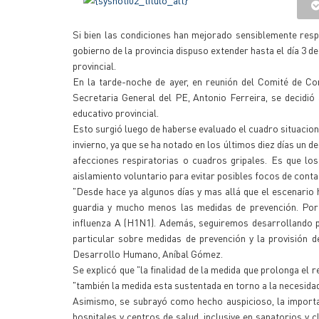
Si bien las condiciones han mejorado sensiblemente res
gobierno de la provincia dispuso extender hasta el día 3 d
provincial.
En la tarde-noche de ayer, en reunión del Comité de Con
Secretaria General del PE, Antonio Ferreira, se decidió
educativo provincial.
Esto surgió luego de haberse evaluado el cuadro situaciona
invierno, ya que se ha notado en los últimos diez días un 
afecciones respiratorias o cuadros gripales. Es que lo
aislamiento voluntario para evitar posibles focos de conta
"Desde hace ya algunos días y mas allá que el escenario 
guardia y mucho menos las medidas de prevención. Por e
influenza A (H1N1). Además, seguiremos desarrollando p
particular sobre medidas de prevención y la provisión d
Desarrollo Humano, Aníbal Gómez.
Se explicó que "la finalidad de la medida que prolonga el
"también la medida esta sustentada en torno a la necesida
Asimismo, se subrayó como hecho auspicioso, la importa
hospitales y centros de salud, inclusive en sanatorios y c