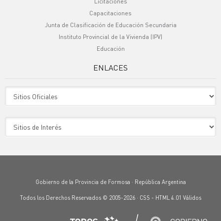
Licitaciones
Capacitaciones
Junta de Clasificación de Educación Secundaria
Instituto Provincial de la Vivienda (IPV)
Educación
ENLACES
Sitio Oficiales
Sitio de Interes
Gobierno de la Provincia de Formosa · República Argentina
Todos los Derechos Reservados © 2005-2026 ·
CSS
-
HTML 4.01
Válidos