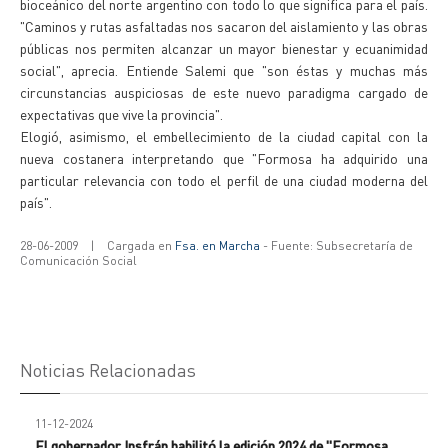
bioceánico del norte argentino con todo lo que significa para el país.
"Caminos y rutas asfaltadas nos sacaron del aislamiento y las obras
públicas nos permiten alcanzar un mayor bienestar y ecuanimidad
social", aprecia. Entiende Salemi que "son éstas y muchas más
circunstancias auspiciosas de este nuevo paradigma cargado de
expectativas que vive la provincia".
Elogió, asimismo, el embellecimiento de la ciudad capital con la
nueva costanera interpretando que "Formosa ha adquirido una
particular relevancia con todo el perfil de una ciudad moderna del
país".
28-06-2009
|
Cargada en
Fsa. en Marcha
- Fuente: Subsecretaría de
Comunicación Social
Noticias Relacionadas
11-12-2024
El gobernador Insfrán habilitó la edición 2024 de "Formosa