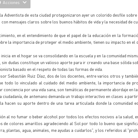
Acciones
a Adventista de esta ciudad protagonizaron ayer un colorido desfile sobre 
 con mensajes claros sobre los buenos hábitos de vida y la necesidad de cu
cimiento, en el entendimiento de que el papel de la educación en la formaci
bre la importancia de proteger el medio ambiente, tienen su impacto en el 
inicia en el hogar se va consolidando en la escuela y en la comunidad misma
, sin dudas constituye un valioso aporte para ir creando una base sólida s
ionista basado en el respeto de todas las formas de vida.
esor Sebastián Ruiz Díaz, dos de los docentes, entre varios otros y tambié
ue todo lo vinculado al cuidado del medio ambiente, la importancia de p
 conciencia por una vida sana, son temáticas de permanente abordaje en la
la ciudadanía, de antemano demanda un trabajo interactivo en clases a partir
ela hacen su aporte dentro de una tarea articulada donde la comunidad e
ción al no fumar o beber alcohol por todos los efectos nocivos a la salud, 
os de colores amarillos agradeciendo al Sol por todo lo bueno que significa
rra, plantas, agua, animales, me ayudas a cuidarlos", y los referidos al "pro