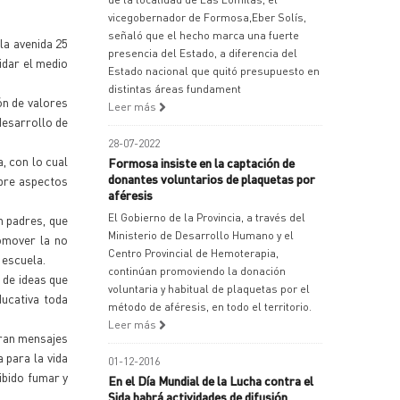
vicegobernador de Formosa,Eber Solís,
señaló que el hecho marca una fuerte
la avenida 25
presencia del Estado, a diferencia del
idar el medio
Estado nacional que quitó presupuesto en
distintas áreas fundament
ón de valores
Leer más
desarrollo de
28-07-2022
, con lo cual
Formosa insiste en la captación de
donantes voluntarios de plaquetas por
obre aspectos
aféresis
El Gobierno de la Provincia, a través del
n padres, que
Ministerio de Desarrollo Humano y el
romover la no
Centro Provincial de Hemoterapia,
 escuela.
continúan promoviendo la donación
 de ideas que
voluntaria y habitual de plaquetas por el
ducativa toda
método de aféresis, en todo el territorio.
Leer más
eran mensajes
 para la vida
01-12-2016
hibido fumar y
En el Día Mundial de la Lucha contra el
Sida habrá actividades de difusión