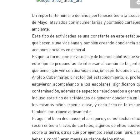
Un importante número de niños pertenecientes a la Escuel
de Mayo, ataviados con indumentarias y portando carteles
ambiente.
Este tipo de actividades es una constante en este estable
que hacen a una vida sana y también creando conciencia so
acciones sociales en general.
Es que la formación de valores y de buenos hábitos que se 
este tipo de propuestas de interesar al común de la gente
que tienen que ver con una vida sana, un espíritu conservac
Aroldo Cabermater, director del establecimiento, el prof
estuvieron acompañando a los escolares, significaron q
contaminación, además de aspectos relacionados a generar
Incluso este tipo de actividades de generar conciencia en 
los mismos niños traen a clase, y cada área en la escu
también contribuye activamente.
El agua, el buen descanso, el aire puro y su estrecha rela
recurrentes a través de carteles, algunos de ellos alusiv
sobre la tierra, otros que por ejemplo señalaban "aire, tie
beber alcohol", eran mensajes claros de los niños.