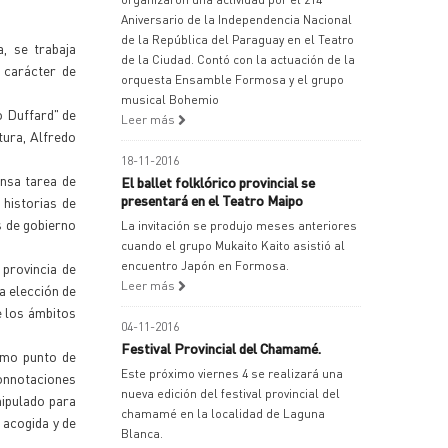
Aniversario de la Independencia Nacional
de la República del Paraguay en el Teatro
, se trabaja
de la Ciudad. Contó con la actuación de la
 carácter de
orquesta Ensamble Formosa y el grupo
musical Bohemio
lo Duffard" de
Leer más
tura, Alfredo
18-11-2016
ensa tarea de
El ballet folklórico provincial se
presentará en el Teatro Maipo
 historias de
s de gobierno
La invitación se produjo meses anteriores
cuando el grupo Mukaito Kaito asistió al
encuentro Japón en Formosa.
 provincia de
Leer más
a elección de
e los ámbitos
04-11-2016
Festival Provincial del Chamamé.
como punto de
Este próximo viernes 4 se realizará una
connotaciones
nueva edición del festival provincial del
nipulado para
chamamé en la localidad de Laguna
e acogida y de
Blanca.