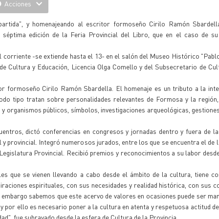
Acciones
artida", y homenajeando al escritor formoseño Cirilo Ramón Sbardella
séptima edición de la Feria Provincial del Libro, que en el caso de su
del corriente -se extiende hasta el 13- en el salón del Museo Histórico "Pab
 de Cultura y Educación, Licencia Olga Comello y del Subsecretario de Cul
tor formoseño Cirilo Ramón Sbardella. El homenaje es un tributo a la int
todo tipo tratan sobre personalidades relevantes de Formosa y la región,
os y organismos públicos, símbolos, investigaciones arqueológicas, gestione
uentros, dictó conferencias en congresos y jornadas dentro y fuera de la
 y provincial. Integró numerosos jurados, entre los que se encuentra el de l
 Legislatura Provincial. Recibió premios y reconocimientos a su labor desd
les que se vienen llevando a cabo desde el ámbito de la cultura, tiene 
raciones espirituales, con sus necesidades y realidad histórica, con sus 
Sin embargo sabemos que este acervo de valores en ocasiones puede ser ma
 y por ello es necesario poner a la cultura en atenta y respetuosa actitud d
dad", fue subrayado desde la esfera de Cultura de la Provincia.