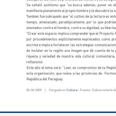
Se señaló asimismo que "se busca además, poner en el h
manifiesta plenamente al propio hombre y le descubre la s
Tambien fue subrayado que "el cultivo de la lectura es en
tiempo, amenazado, paradójicamente, por lo que podrían
atentados contra el hombre, contra su dignidad, su libertad
"Crear este espacio implica comprender que el Proyecto P
por procedimientos explícitamente expresados como propu
escritura implica fortalecer las estrategias comunicaciona
de instalar en la región una imagen que dé cuenta de la po
riqueza y variedad de nuestra vida cultural comunitari
reflexionó.
Este año el lema será: "Leer, un compromiso de la Región
esta organización, que reúne a las provincias de: Form
República del Paraguay.
03-06-2009
|
Cargada en
Cultura
- Fuente: Subsecretaría d