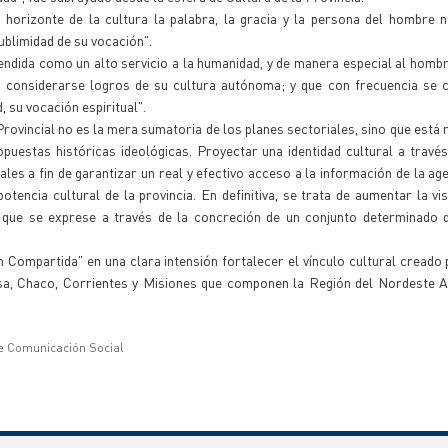
orizonte de la cultura la palabra, la gracia y la persona del hombre n
ublimidad de su vocación".
tendida como un alto servicio a la humanidad, y de manera especial al homb
 considerarse logros de su cultura autónoma; y que con frecuencia se c
, su vocación espiritual".
rovincial no es la mera sumatoria de los planes sectoriales, sino que está
estas históricas ideológicas. Proyectar una identidad cultural a través
les a fin de garantizar un real y efectivo acceso a la información de la age
tencia cultural de la provincia. En definitiva, se trata de aumentar la visi
a, que se exprese a través de la concreción de un conjunto determinado 
 Compartida" en una clara intensión fortalecer el vínculo cultural creado
osa, Chaco, Corrientes y Misiones que componen la Región del Nordeste A
e Comunicación Social