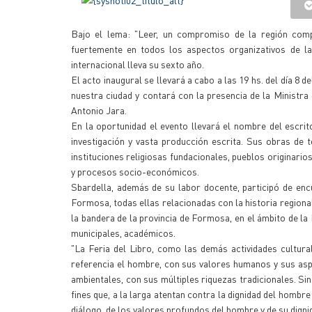
Bajo el lema: "Leer, un compromiso de la región comp
fuertemente en todos los aspectos organizativos de la 
internacional lleva su sexto año.
El acto inaugural se llevará a cabo a las 19 hs. del día 8 
nuestra ciudad y contará con la presencia de la Ministra
Antonio Jara.
En la oportunidad el evento llevará el nombre del escri
investigación y vasta producción escrita. Sus obras de 
instituciones religiosas fundacionales, pueblos originari
y procesos socio-económicos.
Sbardella, además de su labor docente, participó de enc
Formosa, todas ellas relacionadas con la historia regional
la bandera de la provincia de Formosa, en el ámbito de la
municipales, académicos.
"La Feria del Libro, como las demás actividades cultura
referencia el hombre, con sus valores humanos y sus aspi
ambientales, con sus múltiples riquezas tradicionales. 
fines que, a la larga atentan contra la dignidad del hombre
diálogo, de los valores profundos del hombre y de su digni