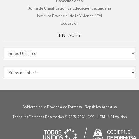
Capacitaciones
Junta de Clasificación de Educación Secundaria
Instituto Provincial de la Vivienda (IPV)
Educación
ENLACES
Sitio Oficiales
Sitio de Interes
Gobierno de la Provincia de Formosa · República Argentina
Todos los Derechos Reservados © 2005-2026 ·
CSS
-
HTML 4.01
Válidos