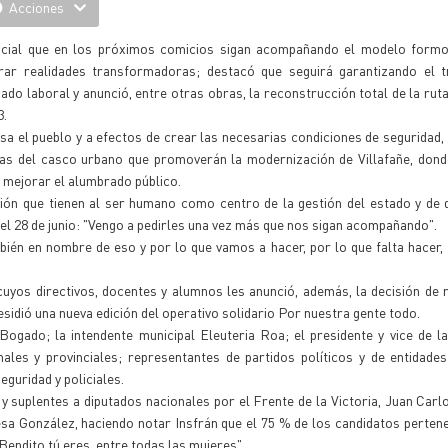
Acciones
vincial que en los próximos comicios sigan acompañando el modelo form
rar realidades transformadoras; destacó que seguirá garantizando el t
ado laboral y anunció, entre otras obras, la reconstrucción total de la ruta
3.
esa el pueblo y a efectos de crear las necesarias condiciones de seguridad,
rias del casco urbano que promoverán la modernización de Villafañe, don
a mejorar el alumbrado público.
clusión que tienen al ser humano como centro de la gestión del estado y de
 el 28 de junio: "Vengo a pedirles una vez más que nos sigan acompañando".
bién en nombre de eso y por lo que vamos a hacer, por lo que falta hacer
cuyos directivos, docentes y alumnos les anunció, además, la decisión de 
esidió una nueva edición del operativo solidario Por nuestra gente todo.
gado; la intendente municipal Eleuteria Roa; el presidente y vice de la
es y provinciales; representantes de partidos políticos y de entidades 
guridad y policiales.
y suplentes a diputados nacionales por el Frente de la Victoria, Juan Carl
esa González, haciendo notar Insfrán que el 75 % de los candidatos perten
Bendito tú eres, entre todas las mujeres".