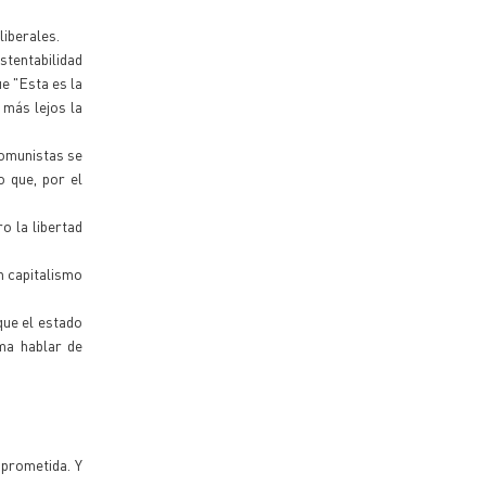
liberales.
stentabilidad
ue "Esta es la
 más lejos la
comunistas se
 que, por el
o la libertad
n capitalismo
que el estado
ma hablar de
mprometida. Y