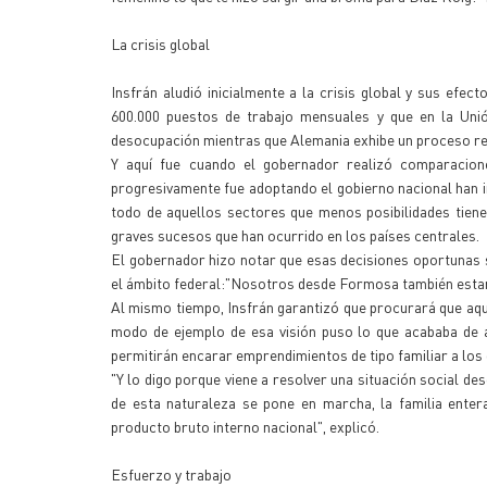
La crisis global
Insfrán aludió inicialmente a la crisis global y sus efe
600.000 puestos de trabajo mensuales y que en la Uni
desocupación mientras que Alemania exhibe un proceso rec
Y aquí fue cuando el gobernador realizó comparacion
progresivamente fue adoptando el gobierno nacional han i
todo de aquellos sectores que menos posibilidades tiene
graves sucesos que han ocurrido en los países centrales.
El gobernador hizo notar que esas decisiones oportunas 
el ámbito federal:"Nosotros desde Formosa también estar
Al mismo tiempo, Insfrán garantizó que procurará que aque
modo de ejemplo de esa visión puso lo que acababa de a
permitirán encarar emprendimientos de tipo familiar a lo
"Y lo digo porque viene a resolver una situación social d
de esta naturaleza se pone en marcha, la familia entera
producto bruto interno nacional", explicó.
Esfuerzo y trabajo