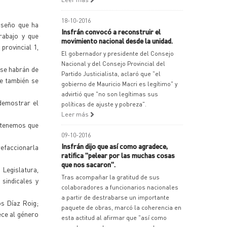
18-10-2016
oseño que ha
Insfrán convocó a reconstruir el
rabajo y que
movimiento nacional desde la unidad.
 provincial 1,
El gobernador y presidente del Consejo
Nacional y del Consejo Provincial del
 se habrán de
Partido Justicialista, aclaró que "el
de también se
gobierno de Mauricio Macri es legítimo" y
advirtió que "no son legítimas sus
 demostrar el
políticas de ajuste y pobreza".
Leer más
, tenemos que
09-10-2016
Insfrán dijo que así como agradece,
refaccionarla
ratifica "pelear por las muchas cosas
que nos sacaron".
 Legislatura,
Tras acompañar la gratitud de sus
sindicales y
colaboradores a funcionarios nacionales
a partir de destrabarse un importante
os Díaz Roig;
paquete de obras, marcó la coherencia en
ece al género
esta actitud al afirmar que "así como