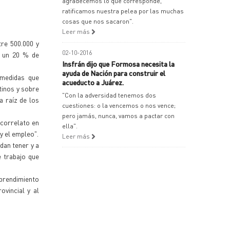
agradecemos lo que corresponde,
ratificamos nuestra pelea por las muchas
cosas que nos sacaron".
Leer más
tre 500.000 y
02-10-2016
e un 20 % de
Insfrán dijo que Formosa necesita la
ayuda de Nación para construir el
 medidas que
acueducto a Juárez.
tinos y sobre
"Con la adversidad tenemos dos
a raíz de los
cuestiones: o la vencemos o nos vence;
pero jamás, nunca, vamos a pactar con
 correlato en
ella".
 el empleo".
Leer más
dan tener y a
 trabajo que
mprendimiento
ovincial y al