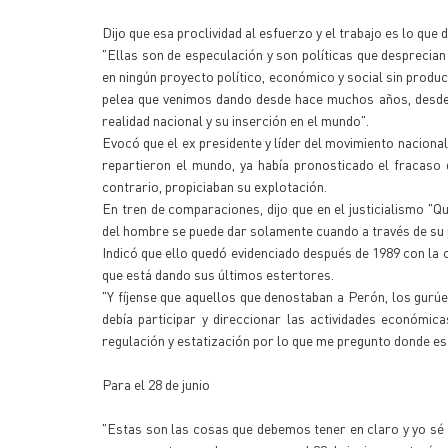
Dijo que esa proclividad al esfuerzo y el trabajo es lo que
"Ellas son de especulación y son políticas que desprecian 
en ningún proyecto político, económico y social sin producc
pelea que venimos dando desde hace muchos años, desde q
realidad nacional y su inserción en el mundo".
Evocó que el ex presidente y líder del movimiento naciona
repartieron el mundo, ya había pronosticado el fracas
contrario, propiciaban su explotación.
En tren de comparaciones, dijo que en el justicialismo "Q
del hombre se puede dar solamente cuando a través de su pr
Indicó que ello quedó evidenciado después de 1989 con la c
que está dando sus últimos estertores.
"Y fíjense que aquellos que denostaban a Perón, los gurú
debía participar y direccionar las actividades económi
regulación y estatización por lo que me pregunto donde est
Para el 28 de junio
"Estas son las cosas que debemos tener en claro y yo s