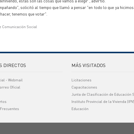
definiendo, estas son las cosas que vamos a elegir", advirtió.
pañando", solicitó al tiempo que llamó a pensar "en todo lo que ya hicimos
 hacer, tenemos que votar".
e Comunicación Social
S DIRECTOS
MÁS VISITADOS
cial - Webmail
Licitaciones
orreo Oficial
Capacitaciones
Junta de Clasificación de Educación 
rtos
Instituto Provincial de la Vivienda (IPV
 Frecuentes
Educación