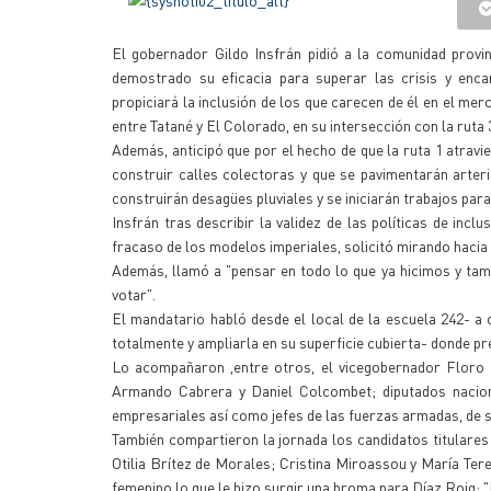
El gobernador Gildo Insfrán pidió a la comunidad pro
demostrado su eficacia para superar las crisis y enca
propiciará la inclusión de los que carecen de él en el merc
entre Tatané y El Colorado, en su intersección con la ruta 
Además, anticipó que por el hecho de que la ruta 1 atravi
construir calles colectoras y que se pavimentarán arte
construirán desagües pluviales y se iniciarán trabajos par
Insfrán tras describir la validez de las políticas de in
fracaso de los modelos imperiales, solicitó mirando hacia
Además, llamó a "pensar en todo lo que ya hicimos y tam
votar".
El mandatario habló desde el local de la escuela 242- a 
totalmente y ampliarla en su superficie cubierta- donde pr
Lo acompañaron ,entre otros, el vicegobernador Floro Bo
Armando Cabrera y Daniel Colcombet; diputados nacional
empresariales así como jefes de las fuerzas armadas, de se
También compartieron la jornada los candidatos titulares 
Otilia Brítez de Morales; Cristina Miroassou y María Ter
femenino lo que le hizo surgir una broma para Díaz Roig: "