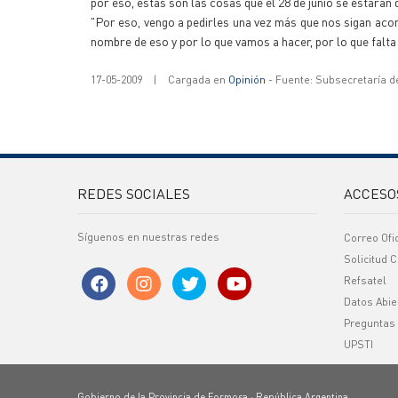
por eso, estas son las cosas que el 28 de junio se estarán 
"Por eso, vengo a pedirles una vez más que nos sigan acom
nombre de eso y por lo que vamos a hacer, por lo que falta
17-05-2009
|
Cargada en
Opinión
- Fuente: Subsecretaría d
REDES SOCIALES
ACCESO
Síguenos en nuestras redes
Correo Ofi
Solicitud C
Refsatel
Datos Abie
Preguntas
UPSTI
Gobierno de la Provincia de Formosa · República Argentina