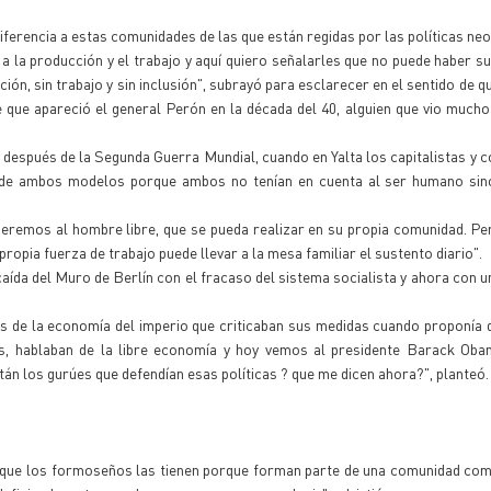
 diferencia a estas comunidades de las que están regidas por las políticas neo
a la producción y el trabajo y aquí quiero señalarles que no puede haber su
ión, sin trabajo y sin inclusión", subrayó para esclarecer en el sentido de q
ue apareció el general Perón en la década del 40, alguien que vio mucho
l después de la Segunda Guerra Mundial, cuando en Yalta los capitalistas y 
o de ambos modelos porque ambos no tenían en cuenta al ser humano sino
ueremos al hombre libre, que se pueda realizar en su propia comunidad. Per
opia fuerza de trabajo puede llevar a la mesa familiar el sustento diario".
aída del Muro de Berlín con el fracaso del sistema socialista y ahora con u
es de la economía del imperio que criticaban sus medidas cuando proponía 
cas, hablaban de la libre economía y hoy vemos al presidente Barack Oba
án los gurúes que defendían esas políticas ? que me dicen ahora?", planteó.
é que los formoseños las tienen porque forman parte de una comunidad co