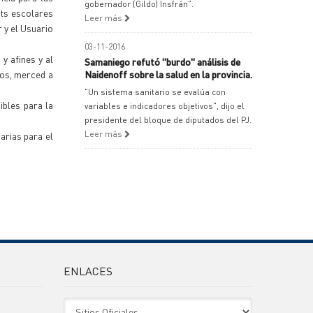
gobernador (Gildo) Insfrán".
its escolares
Leer más
 y el Usuario
03-11-2016
y afines y al
Samaniego refutó "burdo" análisis de
dos, merced a
Naidenoff sobre la salud en la provincia.
"Un sistema sanitario se evalúa con
ibles para la
variables e indicadores objetivos", dijo el
presidente del bloque de diputados del PJ.
Leer más
arias para el
ENLACES
Sitio Oficiales