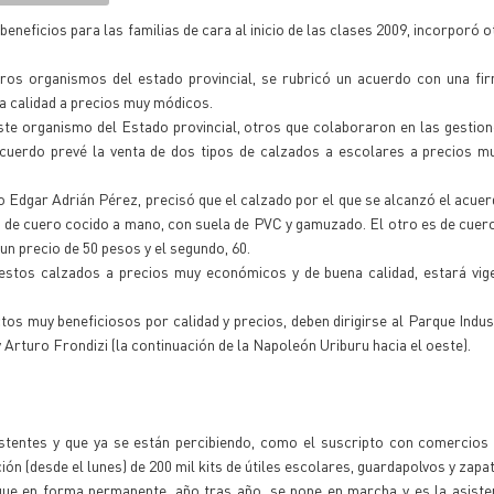
beneficios para las familias de cara al inicio de las clases 2009, incorporó 
tros organismos del estado provincial, se rubricó un acuerdo con una fi
a calidad a precios muy módicos.
ste organismo del Estado provincial, otros que colaboraron en las gestione
 acuerdo prevé la venta de dos tipos de calzados a escolares a precios m
to Edgar Adrián Pérez, precisó que el calzado por el que se alcanzó el acuer
o de cuero cocido a mano, con suela de PVC y gamuzado. El otro es de cuero
 un precio de 50 pesos y el segundo, 60.
 estos calzados a precios muy económicos y de buena calidad, estará vig
os muy beneficiosos por calidad y precios, deben dirigirse al Parque Indust
 y Arturo Frondizi (la continuación de la Napoleón Uriburu hacia el oeste).
stentes y que ya se están percibiendo, como el suscripto con comercios 
ón (desde el lunes) de 200 mil kits de útiles escolares, guardapolvos y zapat
 que en forma permanente, año tras año, se pone en marcha y es la asiste