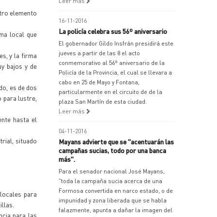
Leer más
otro elemento
16-11-2016
La policía celebra sus 56º aniversario
rma local que
El gobernador Gildo Insfrán presidirá este
jueves a partir de las 8 el acto
s, y la firma
conmemorativo al 56º aniversario de la
uy bajos y de
Policía de la Provincia, el cual se llevara a
cabo en 25 de Mayo y Fontana,
do, es de dos
particularmente en el circuito de de la
 para lustre,
plaza San Martín de esta ciudad.
Leer más
ente hasta el
04-11-2016
rial, situado
Mayans advierte que se "acentuarán las
campañas sucias, todo por una banca
más".
Para el senador nacional José Mayans,
"toda la campaña sucia acerca de una
Formosa convertida en narco estado, o de
locales para
impunidad y zona liberada que se habla
illas.
falazmente, apunta a dañar la imagen del
ncia para las