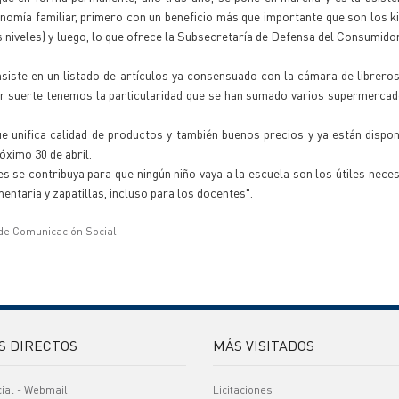
economía familiar, primero con un beneficio más que importante que son los k
s niveles) y luego, lo que ofrece la Subsecretaría de Defensa del Consumidor
iste en un listado de artículos ya consensuado con la cámara de libreros 
por suerte tenemos la particularidad que se han sumado varios supermerca
que unifica calidad de productos y también buenos precios y ya están dispon
ximo 30 de abril.
s se contribuya para que ningún niño vaya a la escuela son los útiles neces
ntaria y zapatillas, incluso para los docentes".
 de Comunicación Social
S DIRECTOS
MÁS VISITADOS
cial - Webmail
Licitaciones