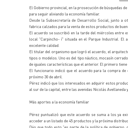
El Gobierno provincial, en la prosecución de búsquedas de 
para seguir aliviando la economía familiar.
Desde la Subsecretaría de Desarrollo Social, junto a o
fabrica calzados para la venta de estos productos de buen
El acuerdo se suscribió en la tarde del miércoles entre e
local "Carpincho- í" situada en el Parque Industrial. El
excelente calidad.
El titular del organismo que logró el acuerdo, el arquitec
tipos o modelos. Uno es del tipo náutico, mocasín cerrad
de iguales características que el anterior. El primero tiene
El funcionario indicó que el acuerdo para la compra de
próximo 30 de abril.
Pérez indicó que los interesados en adquirir estos product
al sur de la capital, entre las avenidas Nicolás Avellaneda
Más aportes a la economía familiar
Pérez puntualizó que este acuerdo se suma a los ya exi
acceder a un listado de 45 productos y la próxima distribuci
Dijo que todo esto "es parte de la política de gobierno,