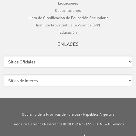
Licitaciones
Capacitaciones
Junta de Clasificación de Educación Secundaria
Instituto Provincial de la Vivienda (IPV)
Educación
ENLACES
Sitio Oficiales
Sitio de Interes
Gobierno de la Provincia de Formosa · República Argentina
Todos los Derechos Reservados © 2005-2026 ·
CSS
-
HTML 4.01
Válidos