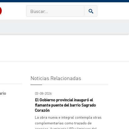
Noticias Relacionadas
ario
03-08-2026
El Gobierno provincial inauguró el
flamante puente del barrio Sagrado
Corazón
La obra nueva e integral contempla otras
complementarias como trazado de
accesos, iluminaria LED y limpieza del