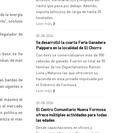
riacho que pasa por debajo. Además,
soporta vehículos de carga de hasta 25
de la energía
toneladas.
nte", sostuvo
Leer más
Regulador de
03-08-2026
Se desarrolló la cuarta Feria Ganadera
r
Paippera en la localidad de El Chorro
a base se ha
Con éxito se comercializaron más de 700
milias de más
cabezas de ganado. Fueron un total de 55
familias de los Departamentos Ramón
Lista y Matacos las que ofrecieron su
hacienda en esta jornada impulsada por
tas bandas de
el Gobierno de Formosa.
en vigentes e
Leer más
 al máximo el
03-08-2026
en el mercado
El Centro Comunitario Nueva Formosa
n política en
ofrece múltiples actividades para todas
ntiza el más
las edades
Desde capacitaciones en oficios y