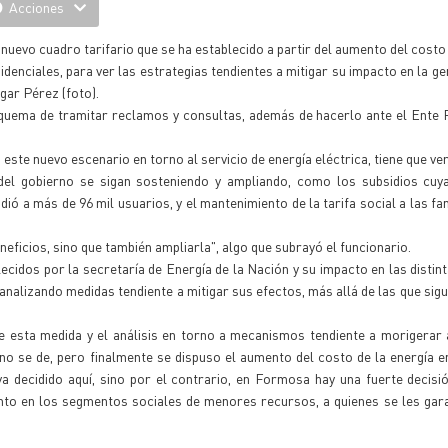
Acciones
uevo cuadro tarifario que se ha establecido a partir del aumento del costo 
denciales, para ver las estrategias tendientes a mitigar su impacto en la ge
gar Pérez (foto).
quema de tramitar reclamos y consultas, además de hacerlo ante el Ente 
este nuevo escenario en torno al servicio de energía eléctrica, tiene que ve
 del gobierno se sigan sosteniendo y ampliando, como los subsidios cuy
dió a más de 96 mil usuarios, y el mantenimiento de la tarifa social a las fa
neficios, sino que también ampliarla", algo que subrayó el funcionario.
ecidos por la secretaría de Energía de la Nación y su impacto en las distin
analizando medidas tendiente a mitigar sus efectos, más allá de las que sigu
e esta medida y el análisis en torno a mecanismos tendiente a morigerar
no se de, pero finalmente se dispuso el aumento del costo de la energía 
a decidido aquí, sino por el contrario, en Formosa hay una fuerte decisió
to en los segmentos sociales de menores recursos, a quienes se les gara