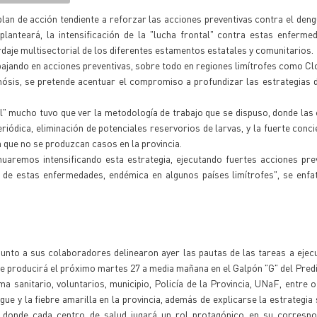
lan de acción tendiente a reforzar las acciones preventivas contra el dengu
 planteará, la intensificación de la "lucha frontal" contra estas enferm
ordaje multisectorial de los diferentes estamentos estatales y comunitarios.
abajando en acciones preventivas, sobre todo en regiones limítrofes como Cl
sis, se pretende acentuar el compromiso a profundizar las estrategias d
al" mucho tuvo que ver la metodología de trabajo que se dispuso, donde la
riódica, eliminación de potenciales reservorios de larvas, y la fuerte conci
a que no se produzcan casos en la provincia.
aremos intensificando esta estrategia, ejecutando fuertes acciones prev
 de estas enfermedades, endémica en algunos países limítrofes", se enfa
nto a sus colaboradores delinearon ayer las pautas de las tareas a ejecu
se producirá el próximo martes 27 a media mañana en el Galpón "G" del Predi
tema sanitario, voluntarios, municipio, Policía de la Provincia, UNaF, entre 
gue y la fiebre amarilla en la provincia, además de explicarse la estrategia 
al, donde cada centro de salud jugará un rol protagónico en su correspo