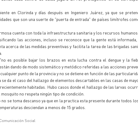
ente en Clorinda y días después en Ingeniero Juárez, ya que se preten
dades que son una suerte de "puerta de entrada" de países limítrofes co
rmosa cuenta con toda la infraestructura sanitaria y los recursos humanos 
ificando las acciones, incluso se reconoce que la gente está informada,
 acerca de las medidas preventivas y facilita la tarea de las brigadas sani
a.
no es posible bajar los brazos en esta lucha contra el dengue y la fieb
están dando de modo sistemático y metódico referidas a las acciones preven
alquier punto de la provincia y no se detiene en función de las particularida
sta se da el caso del hallazgo de elementos descartables en las casas de may
 recientemente habitadas. Hubo casos donde el hallazgo de las larvas ocurr
 mosquito no respeta ningún tipo de condición.
 no se toma descanso ya que en la practica esta presente durante todos los
 temperaturas desciendan a menos de 15 grados.
 Comunicación Social