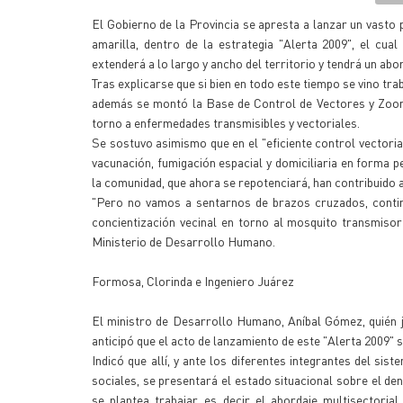
El Gobierno de la Provincia se apresta a lanzar un vasto p
amarilla, dentro de la estrategia "Alerta 2009", el cual
extenderá a lo largo y ancho del territorio y tendrá un ab
Tras explicarse que si bien en todo este tiempo se vino tr
además se montó la Base de Control de Vectores y Zoonó
torno a enfermedades transmisibles y vectoriales.
Se sostuvo asimismo que en el "eficiente control vectori
vacunación, fumigación espacial y domiciliaria en forma pe
la comunidad, que ahora se repotenciará, han contribuido 
"Pero no vamos a sentarnos de brazos cruzados, continu
concientización vecinal en torno al mosquito transmisor
Ministerio de Desarrollo Humano.
Formosa, Clorinda e Ingeniero Juárez
El ministro de Desarrollo Humano, Aníbal Gómez, quién ju
anticipó que el acto de lanzamiento de este "Alerta 2009" 
Indicó que allí, y ante los diferentes integrantes del sis
sociales, se presentará el estado situacional sobre el den
se plantea trabajar, es decir el abordaje multisectori