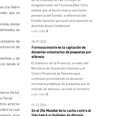
vicegobernador de Formosa,Eber Solís,
e y la fiebre
señaló que el hecho marca una fuerte
edades que se
presencia del Estado, a diferencia del
Estado nacional que quitó presupuesto en
orinda, donde
distintas áreas fundament
elineadas en
Leer más
s campañas de
28-07-2022
entización de
Formosa insiste en la captación de
donantes voluntarios de plaquetas por
aféresis
entivas y de
El Gobierno de la Provincia, a través del
tizó desde el
Ministerio de Desarrollo Humano y el
Centro Provincial de Hemoterapia,
continúan promoviendo la donación
voluntaria y habitual de plaquetas por el
método de aféresis, en todo el territorio.
tarse (foto),
Leer más
o Ferial.
otros actores
01-12-2016
sobre la cual
En el Día Mundial de la Lucha contra el
ndiente área
Sida habrá actividades de difusión