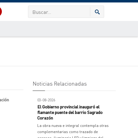
Noticias Relacionadas
ación
03-08-2026
El Gobierno provincial inauguró el
flamante puente del barrio Sagrado
Corazón
La obra nueva e integral contempla otras
complementarias como trazado de
accesos, iluminaria LED y limpieza del