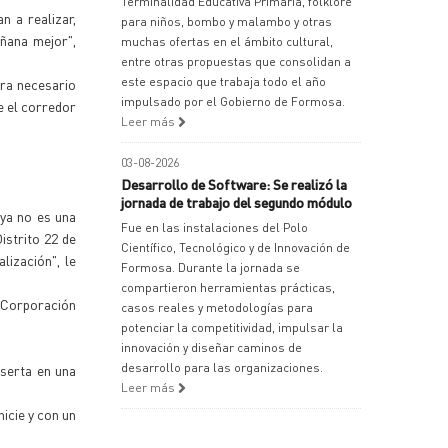
Terminalidad Educativa Primaria, folklore
 a realizar,
para niños, bombo y malambo y otras
ñana mejor",
muchas ofertas en el ámbito cultural,
entre otras propuestas que consolidan a
este espacio que trabaja todo el año
era necesario
impulsado por el Gobierno de Formosa.
e el corredor
Leer más
03-08-2026
Desarrollo de Software: Se realizó la
jornada de trabajo del segundo módulo
 ya no es una
Fue en las instalaciones del Polo
istrito 22 de
Científico, Tecnológico y de Innovación de
lización", le
Formosa. Durante la jornada se
compartieron herramientas prácticas,
a Corporación
casos reales y metodologías para
potenciar la competitividad, impulsar la
innovación y diseñar caminos de
desarrollo para las organizaciones.
nserta en una
Leer más
icie y con un