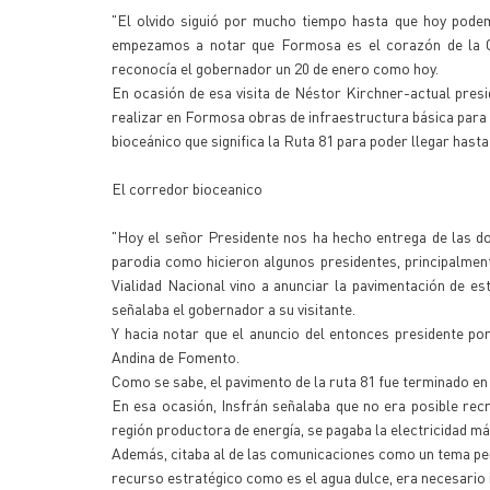
"El olvido siguió por mucho tiempo hasta que hoy podem
empezamos a notar que Formosa es el corazón de la Cu
reconocía el gobernador un 20 de enero como hoy.
En ocasión de esa visita de Néstor Kirchner-actual presi
realizar en Formosa obras de infraestructura básica para 
bioceánico que significa la Ruta 81 para poder llegar hasta
El corredor bioceanico
"Hoy el señor Presidente nos ha hecho entrega de las do
parodia como hicieron algunos presidentes, principalmente
Vialidad Nacional vino a anunciar la pavimentación de es
señalaba el gobernador a su visitante.
Y hacia notar que el anuncio del entonces presidente po
Andina de Fomento.
Como se sabe, el pavimento de la ruta 81 fue terminado e
En esa ocasión, Insfrán señalaba que no era posible rec
región productora de energía, se pagaba la electricidad má
Además, citaba al de las comunicaciones como un tema pendi
recurso estratégico como es el agua dulce, era necesario i