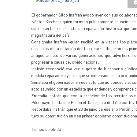
El gobernador Gildo Insfrán evocó ayer con sus colaborador
Néstor Kirchner quien formuló públicamente anuncios rela
sido insertas en el acta de reparación histórica que 
magistratura del país.
Consignaba Insfrán -quien recibió en la víspera los plá
cercanías de la estación del ferrocarril, llegaron las p
antiguo anhelo de varias generaciones que advirtieron 
progresar a causa del olvido nacional.
Insfrán reconoció esa vez el gesto de Kirchner y públi
medida reparadora y para que se dimensionara la profundi
Señalaba el gobernador en ese acto que no concebía el c
acto asumido por un estadista que entiende y comprende c
Entendía Insfrán que con la creación de los territorios 
Pilcomayo, hasta que Perón el 15 de junio de 1955 por ley 1
Recordaba Insfrán que el 28 de junio de ese año Perón pr
tuvo su constitución en y su primer gobierno constituciona
Tiempo de olvido