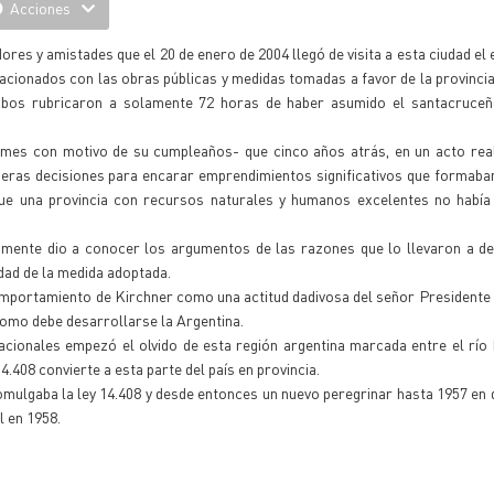
Acciones
es y amistades que el 20 de enero de 2004 llegó de visita a esta ciudad el 
cionados con las obras públicas y medidas tomadas a favor de la provincia
ambos rubricaron a solamente 72 horas de haber asumido el santacruceñ
cemes con motivo de su cumpleaños- que cinco años atrás, en un acto rea
rimeras decisiones para encarar emprendimientos significativos que formaba
que una provincia con recursos naturales y humanos excelentes no había
camente dio a conocer los argumentos de las razones que lo llevaron a d
dad de la medida adoptada.
omportamiento de Kirchner como una actitud dadivosa del señor Presidente
omo debe desarrollarse la Argentina.
nacionales empezó el olvido de esta región argentina marcada entre el río
4.408 convierte a esta parte del país en provincia.
omulgaba la ley 14.408 y desde entonces un nuevo peregrinar hasta 1957 e
l en 1958.