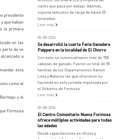
riacho que pasa por debajo. Además,
soporta vehículos de carga de hasta 25
ex presidente
toneladas.
 y que habían
Leer más
o la primera
03-08-2026
lizado en las
Se desarrolló la cuarta Feria Ganadera
n parte de un
Paippera en la localidad de El Chorro
 alcanzado a
Con éxito se comercializaron más de 700
cabezas de ganado. Fueron un total de 55
emandar esta
familias de los Departamentos Ramón
Lista y Matacos las que ofrecieron su
hacienda en esta jornada impulsada por
 sino como el
el Gobierno de Formosa.
Leer más
 Bermejo y el
03-08-2026
n que Formosa
El Centro Comunitario Nueva Formosa
ofrece múltiples actividades para todas
las edades
Desde capacitaciones en oficios y