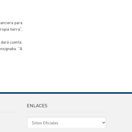
nanciera para
opia tierra",
 dará cuenta.
onsignaba: "A
ENLACES
Sitio Oficiales