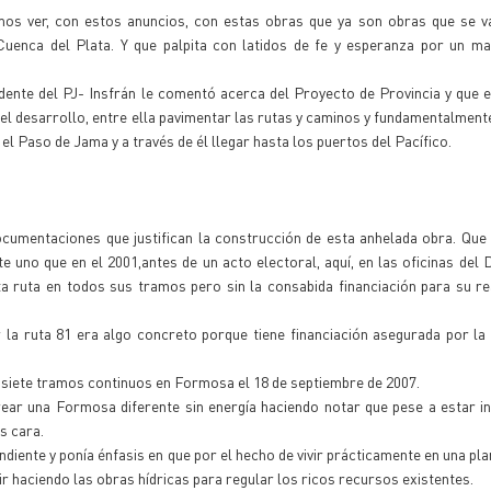
os ver, con estos anuncios, con estas obras que ya son obras que se van
enca del Plata. Y que palpita con latidos de fe y esperanza por un ma
dente del PJ- Insfrán le comentó acerca del Proyecto de Provincia y que 
el desarrollo, entre ella pavimentar las rutas y caminos y fundamentalment
 el Paso de Jama y a través de él llegar hasta los puertos del Pacífico.
cumentaciones que justifican la construcción de esta anhelada obra. Que
 uno que en el 2001,antes de un acto electoral, aquí, en las oficinas del D
ta ruta en todos sus tramos pero sin la consabida financiación para su rea
r la ruta 81 era algo concreto porque tiene financiación asegurada por l
n siete tramos continuos en Formosa el 18 de septiembre de 2007.
rear una Formosa diferente sin energía haciendo notar que pese a estar i
s cara.
ente y ponía énfasis en que por el hecho de vivir prácticamente en una plan
r haciendo las obras hídricas para regular los ricos recursos existentes.