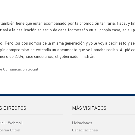
 también tiene que estar acompañado por la promoción tarifaria, fiscal y fi
así a la realización en serio de cada formoseño en su propia casa, en su pr
o. Pero los dos somos de la misma generación y yo le voy a decir esto y se
gún compromiso se extendía un documento que se llamaba recibo. Al pié c
nero de 2004, hace cinco años, el gobernador Insfrán.
de Comunicación Social
S DIRECTOS
MÁS VISITADOS
cial - Webmail
Licitaciones
orreo Oficial
Capacitaciones