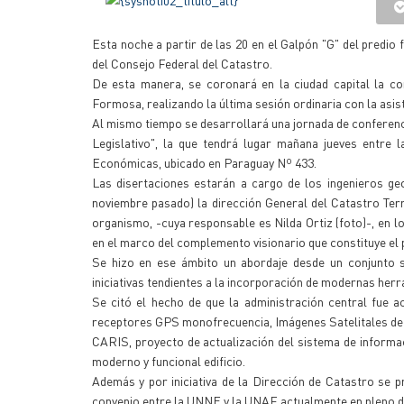
Esta noche a partir de las 20 en el Galpón "G" del predio 
del Consejo Federal del Catastro.
De esta manera, se coronará en la ciudad capital la co
Formosa, realizando la última sesión ordinaria con la asist
Al mismo tiempo se desarrollará una jornada de conferenci
Legislativo", la que tendrá lugar mañana jueves entre 
Económicas, ubicado en Paraguay Nº 433.
Las disertaciones estarán a cargo de los ingenieros g
noviembre pasado) la dirección General del Catastro Terr
organismo, -cuya responsable es Nilda Ortiz (foto)-, en 
en el marco del complemento visionario que constituye el
Se hizo en ese ámbito un abordaje desde un conjunto s
iniciativas tendientes a la incorporación de modernas her
Se citó el hecho de que la administración central fue
receptores GPS monofrecuencia, Imágenes Satelitales de a
CARIS, proyecto de actualización del sistema de informaci
moderno y funcional edificio.
Además y por iniciativa de la Dirección de Catastro se 
convenio entre la UNNE y la UNAF actualmente en pleno di