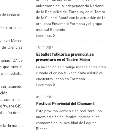
Aniversario de la Independencia Nacional
de la República del Paraguay en el Teatro
o de creación
de la Ciudad. Contó con la actuación de la
orquesta Ensamble Formosa y el grupo
rritorial de
musical Bohemio
Leer más
n Nuevo Marco
 de Ciencias
18-11-2016
El ballet folklórico provincial se
presentará en el Teatro Maipo
manas (27 de
n que tuvo el
La invitación se produjo meses anteriores
ro inmediato,
cuando el grupo Mukaito Kaito asistió al
encuentro Japón en Formosa.
Leer más
 han asumido
ción.
04-11-2016
ta como ser:
Festival Provincial del Chamamé.
software GIS,
Este próximo viernes 4 se realizará una
otación de un
nueva edición del festival provincial del
chamamé en la localidad de Laguna
e la firma de
Blanca.