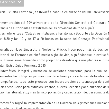
Acciones
ferial "Vuelta Fermosa", se llevará a cabo la celebración del 50º aniversari
nmemoración del 50º aniversario de la Dirección General del Catastro Te
encia de autoridades catastrales de las provincias de todo el país.
as referentes a "Catastro: Inteligencia Territorial y Soporte a la Decisió
las 8.30 y las 12 y de 17 a 20 horas en la sede del Consejo Profesional
eográficos Hugo Zingaretti y Norberto Frickx. Hace poco más de dos se
itorial de Formosa celebró medio siglo de vida, significándose la evolució
los últimos años, tomando como propio los desafíos que nos plantea el futu
 plan Estratégico Formosa 2.015.
istemático, integral y metódico de acciones concretas, para la cual se
ramientas tecnológicas, promocionando el buen y correcto uso de la informa
 acompañando, todo este proceso con incorporación de tecnología de pun
lta resolución para estudios urbanos, nuevas licencias y actualización de 
ón territorial, etc.; mas la incorporación y capacitación del personal la d
promovió y logró la implementación de la Carrera de Agrimensura mediant
ctado de cátedras específicas.