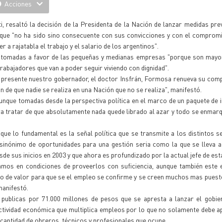
Acciones
i, resaltó la decisión de la Presidenta de la Nación de lanzar medidas pre
o que "no ha sido sino consecuente con sus convicciones y con el comprom
a rajatabla el trabajo y el salario de los argentinos".
tomadas a favor de las pequeñas y medianas empresas "porque son mayori
trabajadores que van a poder seguir viviendo con dignidad".
o presente nuestro gobernador, el doctor Insfrán, Formosa renueva su co
n de que nadie se realiza en una Nación que no se realiza", manifestó.
unque tomadas desde la perspectiva política en el marco de un paquete de
a tratar de que absolutamente nada quede librado al azar y todo se enmar
que lo fundamental es la señal política que se transmite a los distintos s
 sinónimo de oportunidades para una gestión seria como la que se lleva a
sde sus inicios en 2003 y que ahora es profundizado por la actual jefe de est
mos en condiciones de proveerlos con suficiencia, aunque también este 
o de valor para que se el empleo se confirme y se creen muchos mas puest
manifestó.
 publicas por 71.000 millones de pesos que se apresta a lanzar el gobie
actividad económica que multiplica empleos por lo que no solamente debe a
a cantidad de obreros, técnicos y profesionales que ocupe.