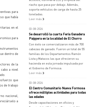
riacho que pasa por debajo. Además,
soporta vehículos de carga de hasta 25
ventivas para
toneladas.
iso que había
Leer más
tarias en el
03-08-2026
Se desarrolló la cuarta Feria Ganadera
mpromiso para
Paippera en la localidad de El Chorro
Con éxito se comercializaron más de 700
 instrumentos
cabezas de ganado. Fueron un total de 55
que dentro de
familias de los Departamentos Ramón
Lista y Matacos las que ofrecieron su
hacienda en esta jornada impulsada por
ectores de la
el Gobierno de Formosa.
 cabo a nivel
Leer más
ado.
esfuerzo que
03-08-2026
os de trabajo
El Centro Comunitario Nueva Formosa
ofrece múltiples actividades para todas
rno nacional,
las edades
preciárselo a
Desde capacitaciones en oficios y