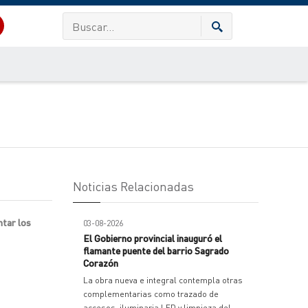
Noticias Relacionadas
ntar los
03-08-2026
El Gobierno provincial inauguró el
flamante puente del barrio Sagrado
Corazón
La obra nueva e integral contempla otras
complementarias como trazado de
accesos, iluminaria LED y limpieza del