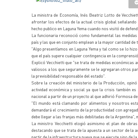
La ministra de Economía, Inés Beatriz Lotto de Vecchiett
afrontar los efectos de la actual crisis global señaland
hecho publico en Laguna Yema cuando nos visitó de defender 
La funcionaria reconoció como fundamental las medidas 
país y las que en conjunto emplean a la mayor cantidad de 
"Algo presentíamos en Laguna Yema y tal como se lo hiz
que el país supere cualquier contingencia en la comprensió
Explicó Vecchietti que "se trata de medidas económicas a
valiosos a los que seguramente se le agregaran otros par
la previsibilidad responsable del estado".
Sobre la creación del ministerio de la Producción, opinó 
actividad económica y social ya que la crisis también es
nacional a partir de un proyecto al que adhirió Formosa de
"El mundo está clamando por alimentos y nosotros esta
demandará el crecimiento de la productividad con agregad
debe llegar a las franjas más debilitadas de la Argentina", 
La ministro Vecchietti elogió asimismo el plan de obras
destacando que se trata de la apuesta a un sector de la 
partir de la infraestructura nueva que se ejecute sino de l