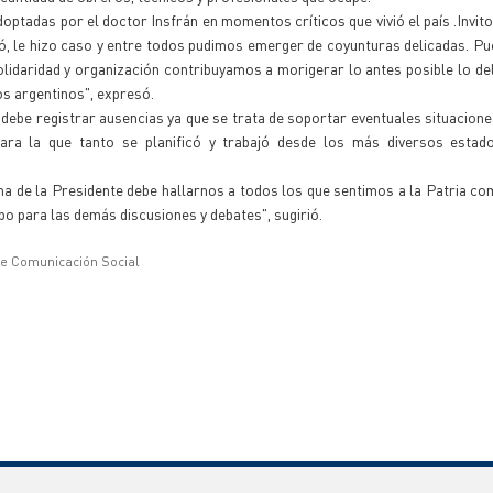
ptadas por el doctor Insfrán en momentos críticos que vivió el país .Invito
hó, le hizo caso y entre todos pudimos emerger de coyunturas delicadas. P
solidaridad y organización contribuyamos a morigerar lo antes posible lo de
os argentinos", expresó.
o debe registrar ausencias ya que se trata de soportar eventuales situacion
para la que tanto se planificó y trabajó desde los más diversos estad
na de la Presidente debe hallarnos a todos los que sentimos a la Patria co
o para las demás discusiones y debates", sugirió.
de Comunicación Social