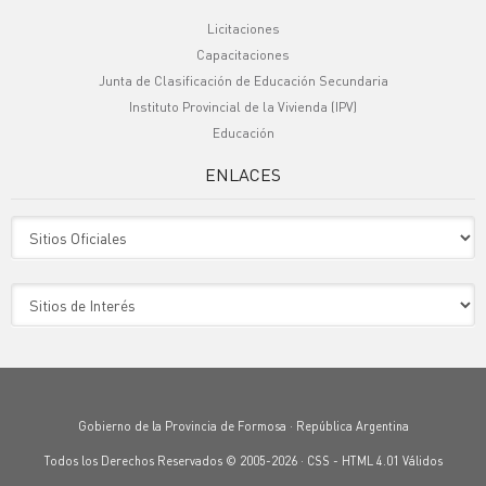
Licitaciones
Capacitaciones
Junta de Clasificación de Educación Secundaria
Instituto Provincial de la Vivienda (IPV)
Educación
ENLACES
Sitio Oficiales
Sitio de Interes
Gobierno de la Provincia de Formosa · República Argentina
Todos los Derechos Reservados © 2005-2026 ·
CSS
-
HTML 4.01
Válidos