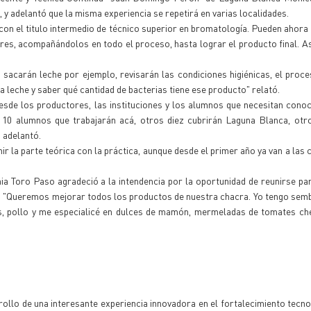
, y adelantó que la misma experiencia se repetirá en varias localidades.
on el titulo intermedio de técnico superior en bromatología. Pueden ahora u
ores, acompañándolos en todo el proceso, hasta lograr el producto final. 
, sacarán leche por ejemplo, revisarán las condiciones higiénicas, el proc
 leche y saber qué cantidad de bacterias tiene ese producto" relató.
sde los productores, las instituciones y los alumnos que necesitan cono
 10 alumnos que trabajarán acá, otros diez cubrirán Laguna Blanca, otr
 adelantó.
ir la parte teórica con la práctica, aunque desde el primer año ya van a las
 Toro Paso agradeció a la intendencia por la oportunidad de reunirse par
os. "Queremos mejorar todos los productos de nuestra chacra. Yo tengo se
as, pollo y me especialicé en dulces de mamón, mermeladas de tomates ch
ollo de una interesante experiencia innovadora en el fortalecimiento tecno