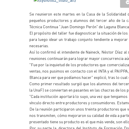
Se reunieron este martes en la Casa de la Solidaridad 
pequeños productores y alumnos del tercer año de la c
Técnica Continua "Juan Domingo Perón" de Laguna Blanca
El propósito del taller fue diagnosticar la situación de l
para luego idear un trabajo conjunto tendiente a mejora
necesarias.
Así lo confirmó el intendente de Naineck, Néstor Díaz al
reuniones continuarán para lograr mayor concurrencia aú
"Fue por la inquietud de los productores que comercializa
ventas, nos pusimos en contacto con el INTA y el PAIPPA
Blanca para ver que podíamos hacer" explicó, tras lo cual s
Como primer resultado surgió que los alumnos del tercer
la UnaF) se conviertan en pasantes en las chacras de los
"Cada institución aportará lo suyo, una vez que tengamos 
vínculo directo entre productores y consumidores. Estam
De la reunión participaron unos treinta productores que 
nos transmiten, cómo mejoraron su calidad de vida a partir
presentado tiene su producto es el que más vende, son ello
Por su parte la, directora del Instituto de Formación