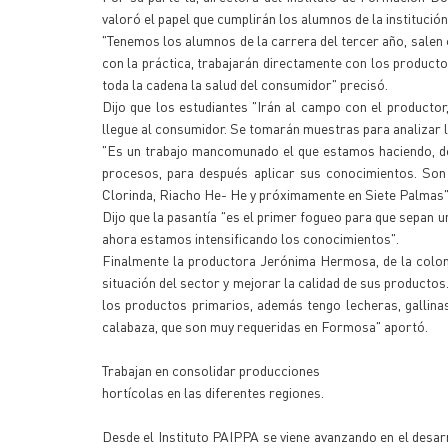
valoró el papel que cumplirán los alumnos de la institución
"Tenemos los alumnos de la carrera del tercer año, salen c
con la práctica, trabajarán directamente con los product
toda la cadena la salud del consumidor" precisó.
Dijo que los estudiantes "Irán al campo con el productor
llegue al consumidor. Se tomarán muestras para analizar la
"Es un trabajo mancomunado el que estamos haciendo, de
procesos, para después aplicar sus conocimientos. Son
Clorinda, Riacho He- He y próximamente en Siete Palmas"
Dijo que la pasantía "es el primer fogueo para que sepan un
ahora estamos intensificando los conocimientos".
Finalmente la productora Jerónima Hermosa, de la colonia
situación del sector y mejorar la calidad de sus product
los productos primarios, además tengo lecheras, gallin
calabaza, que son muy requeridas en Formosa" aportó.
Trabajan en consolidar producciones
hortícolas en las diferentes regiones.
Desde el Instituto PAIPPA se viene avanzando en el desarr