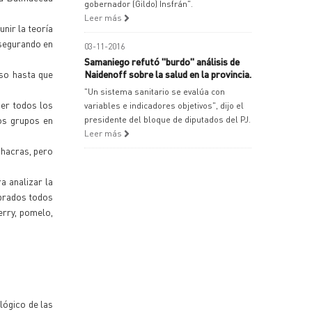
gobernador (Gildo) Insfrán".
Leer más
nir la teoría
Asegurando en
03-11-2016
Samaniego refutó "burdo" análisis de
eso hasta que
Naidenoff sobre la salud en la provincia.
"Un sistema sanitario se evalúa con
cer todos los
variables e indicadores objetivos", dijo el
os grupos en
presidente del bloque de diputados del PJ.
Leer más
 chacras, pero
a analizar la
mbrados todos
erry, pomelo,
lógico de las