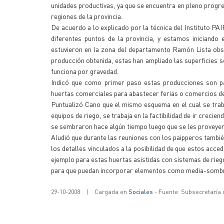
unidades productivas, ya que se encuentra en pleno progr
regiones de la provincia.
De acuerdo a lo explicado por la técnica del Instituto PA
diferentes puntos de la provincia, y estamos iniciand
estuvieron en la zona del departamento Ramón Lista obse
producción obtenida, estas han ampliado las superficies s
funciona por gravedad.
Indicó que como primer paso estas producciones son par
huertas comerciales para abastecer ferias o comercios de 
Puntualizó Cano que el mismo esquema en el cual se trab
equipos de riego, se trabaja en la factibilidad de ir crec
se sembraron hace algún tiempo luego que se les proveyera
Aludió que durante las reuniones con los paipperos tambi
los detalles vinculados a la posibilidad de que estos acc
ejemplo para estas huertas asistidas con sistemas de rie
para que puedan incorporar elementos como media-sombr
29-10-2008
|
Cargada en
Sociales
- Fuente: Subsecretaría