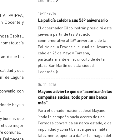
Leer más
16-11-2016
NTA, PAIPPA,
La policía celebra sus 56º aniversario
ón Docente y
El gobernador Gildo Insfrán presidirá este
jueves a partir de las 8 el acto
mosa Capital,
conmemorativo al 56º aniversario de la
 bromatología
Policía de la Provincia, el cual se llevara a
cabo en 25 de Mayo y Fontana,
lantó que las
particularmente en el circuito de de la
plaza San Martín de esta ciudad.
calidad y sus
Leer más
ón" de Laguna
04-11-2016
 convenio con
Mayans advierte que se "acentuarán las
campañas sucias, todo por una banca
más".
 donde hay un
Para el senador nacional José Mayans,
.
"toda la campaña sucia acerca de una
uy buenas que
Formosa convertida en narco estado, o de
 el que mejor
impunidad y zona liberada que se habla
efe comunal.
falazmente, apunta a dañar la imagen del
ca Balmaceda