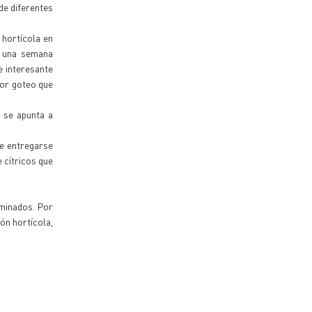
de diferentes
 hortícola en
e una semana
e interesante
por goteo que
 se apunta a
de entregarse
 cítricos que
aminados. Por
ón hortícola,