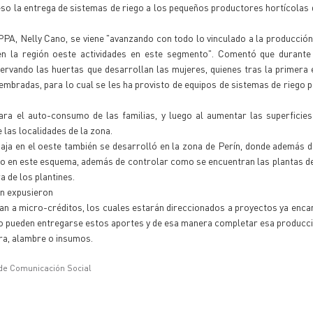
eso la entrega de sistemas de riego a los pequeños productores hortícolas 
IPPA, Nelly Cano, se viene "avanzando con todo lo vinculado a la producción
o en la región oeste actividades en este segmento". Comentó que durant
rvando las huertas que desarrollan las mujeres, quienes tras la primera 
embradas, para lo cual se les ha provisto de equipos de sistemas de riego 
a el auto-consumo de las familias, y luego al aumentar las superficies
las localidades de la zona.
aja en el oeste también se desarrolló en la zona de Perín, donde además 
iendo en este esquema, además de controlar como se encuentran las plantas de
 de los plantines.
én expusieron
edan a micro-créditos, los cuales estarán direccionados a proyectos ya enc
go pueden entregarse estos aportes y de esa manera completar esa producci
a, alambre o insumos.
 de Comunicación Social