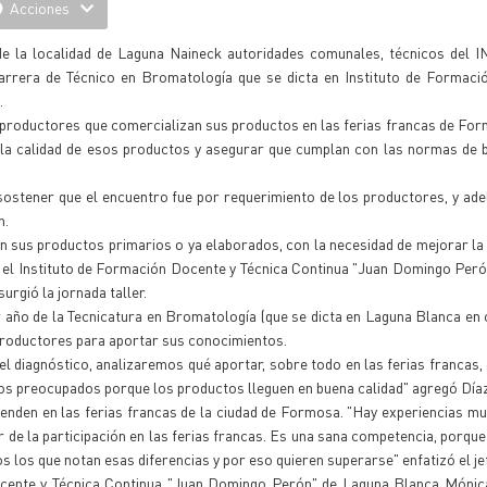
Acciones
de la localidad de Laguna Naineck autoridades comunales, técnicos del I
arrera de Técnico en Bromatología que se dicta en Instituto de Formaci
.
os productores que comercializan sus productos en las ferias francas de For
r la calidad de esos productos y asegurar que cumplan con las normas de
 sostener que el encuentro fue por requerimiento de los productores, y ade
n.
n sus productos primarios o ya elaborados, con la necesidad de mejorar la 
, el Instituto de Formación Docente y Técnica Continua "Juan Domingo Per
urgió la jornada taller.
 año de la Tecnicatura en Bromatología (que se dicta en Laguna Blanca en
 productores para aportar sus conocimientos.
el diagnóstico, analizaremos qué aportar, sobre todo en las ferias francas,
os preocupados porque los productos lleguen en buena calidad" agregó Díaz
venden en las ferias francas de la ciudad de Formosa. "Hay experiencias m
 de la participación en las ferias francas. Es una sana competencia, porque
s los que notan esas diferencias y por eso quieren superarse" enfatizó el j
 Docente y Técnica Continua "Juan Domingo Perón" de Laguna Blanca Móni