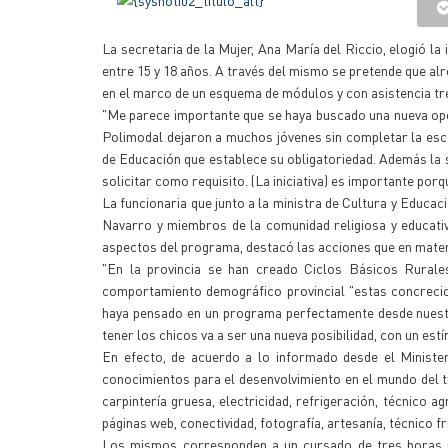
La secretaria de la Mujer, Ana María del Riccio, elogió la
entre 15 y 18 años. A través del mismo se pretende que a
en el marco de un esquema de módulos y con asistencia tr
"Me parece importante que se haya buscado una nueva opor
Polimodal dejaron a muchos jóvenes sin completar la esc
de Educación que establece su obligatoriedad. Además la 
solicitar como requisito. (La iniciativa) es importante por
La funcionaria que junto a la ministra de Cultura y Educac
Navarro y miembros de la comunidad religiosa y educati
aspectos del programa, destacó las acciones que en mate
"En la provincia se han creado Ciclos Básicos Rurale
comportamiento demográfico provincial "estas concrecio
haya pensado en un programa perfectamente desde nuestra
tener los chicos va a ser una nueva posibilidad, con un es
En efecto, de acuerdo a lo informado desde el Minister
conocimientos para el desenvolvimiento en el mundo del tra
carpintería gruesa, electricidad, refrigeración, técnico a
páginas web, conectividad, fotografía, artesanía, técnico fr
Los mismos corresponden a un cursado de tres horas r