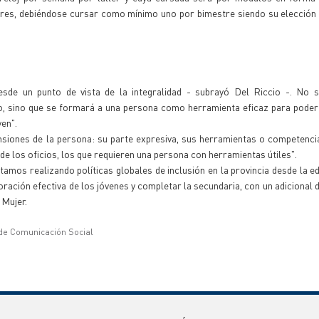
ares, debiéndose cursar como mínimo uno por bimestre siendo su elección 
esde un punto de vista de la integralidad - subrayó Del Riccio -. No 
co, sino que se formará a una persona como herramienta eficaz para pode
ven".
nsiones de la persona: su parte expresiva, sus herramientas o competenci
 de los oficios, los que requieren una persona con herramientas útiles".
mos realizando políticas globales de inclusión en la provincia desde la e
ración efectiva de los jóvenes y completar la secundaria, con un adicional 
 Mujer.
 de Comunicación Social