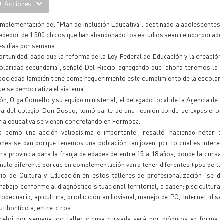
Acciones
 implementación del "Plan de Inclusión Educativa", destinado a adolescentes
lrededor de 1.500 chicos que han abandonado los estudios sean reincorporad
es días por semana.
tunidad, dado que la reforma de la Ley Federal de Educación y la creació
olaridad secundaria", señaló Del Riccio, agregando que "ahora tenemos la
sociedad también tiene como requerimiento este cumplimiento de la escolari
que se democratiza el sistema".
ión, Olga Comello y su equipo ministerial, el delegado local de la Agencia de
va del colegio Don Bosco, tomó parte de una reunión donde se expusieron
ria educativa se vienen concretando en Formosa.
s como una acción valiosísima e importante", resaltó, haciendo notar 
nes se dan porque tenemos una población tan joven, por lo cual es inter
 provincia para la franja de edades de entre 15 a 18 años, donde la curs
tímulo diferente porque en complementación van a tener diferentes tipos de ta
io de Cultura y Educación en estos talleres de profesionalización "se d
bajo conforme al diagnóstico situacional territorial, a saber: piscicultura,
gropecuario, apicultura, producción audiovisual, manejo de PC, Internet, dis
utihortícola, entre otros.
eloj por semana por taller y cuya cursada será por módulos en forma 