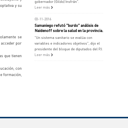
gobernador (Gildo) Insfrán".
optativa y su
Leer más
03-11-2016
Samaniego refutó "burdo" análisis de
Naidenoff sobre la salud en la provincia.
solamente se
"Un sistema sanitario se evalúa con
r acceder por
variables e indicadores objetivos", dijo el
presidente del bloque de diputados del PJ.
Leer más
as que tienen
ducación, con
de formación,