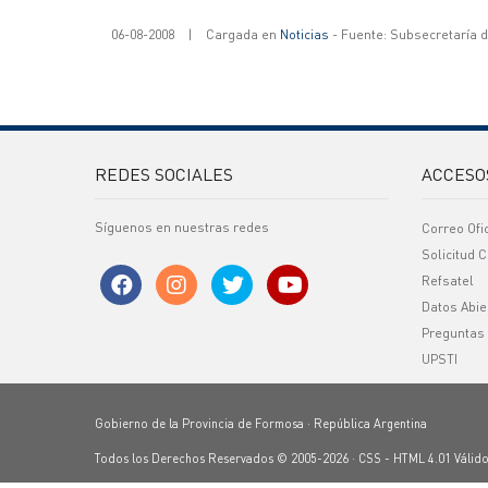
06-08-2008
|
Cargada en
Noticias
- Fuente: Subsecretaría 
REDES SOCIALES
ACCESO
Síguenos en nuestras redes
Correo Ofi
Solicitud C
Refsatel
Datos Abie
Preguntas
UPSTI
Gobierno de la Provincia de Formosa · República Argentina
Todos los Derechos Reservados © 2005-2026 ·
CSS
-
HTML 4.01
Válid