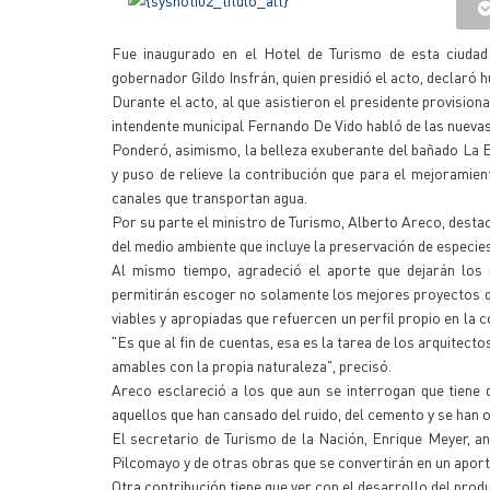
Fue inaugurado en el Hotel de Turismo de esta ciudad
gobernador Gildo Insfrán, quien presidió el acto, declaró 
Durante el acto, al que asistieron el presidente provision
intendente municipal Fernando De Vido habló de las nueva
Ponderó, asimismo, la belleza exuberante del bañado La E
y puso de relieve la contribución que para el mejoramien
canales que transportan agua.
Por su parte el ministro de Turismo, Alberto Areco, dest
del medio ambiente que incluye la preservación de especie
Al mismo tiempo, agradeció el aporte que dejarán los 
permitirán escoger no solamente los mejores proyectos que
viables y apropiadas que refuercen un perfil propio en la 
"Es que al fin de cuentas, esa es la tarea de los arquitec
amables con la propia naturaleza", precisó.
Areco esclareció a los que aun se interrogan que tiene 
aquellos que han cansado del ruido, del cemento y se han
El secretario de Turismo de la Nación, Enrique Meyer, an
Pilcomayo y de otras obras que se convertirán en un aport
Otra contribución tiene que ver con el desarrollo del prod