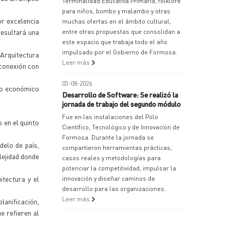
Terminalidad Educativa Primaria, folklore
para niños, bombo y malambo y otras
or excelencia
muchas ofertas en el ámbito cultural,
esultará una
entre otras propuestas que consolidan a
este espacio que trabaja todo el año
impulsado por el Gobierno de Formosa.
Arquitectura
Leer más
 conexión con
03-08-2026
nto económico
Desarrollo de Software: Se realizó la
jornada de trabajo del segundo módulo
Fue en las instalaciones del Polo
 en el quinto
Científico, Tecnológico y de Innovación de
Formosa. Durante la jornada se
delo de país,
compartieron herramientas prácticas,
lejidad donde
casos reales y metodologías para
potenciar la competitividad, impulsar la
itectura y el
innovación y diseñar caminos de
desarrollo para las organizaciones.
Leer más
anificación,
e refieren al