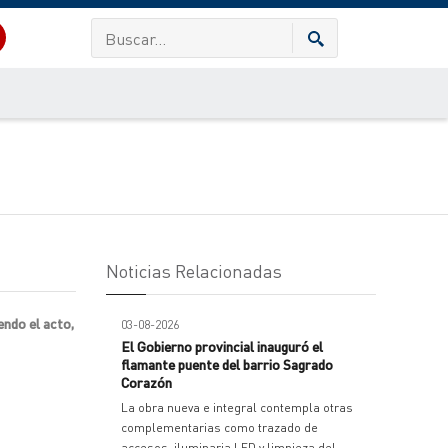
Noticias Relacionadas
endo el acto,
03-08-2026
El Gobierno provincial inauguró el
flamante puente del barrio Sagrado
Corazón
La obra nueva e integral contempla otras
complementarias como trazado de
accesos, iluminaria LED y limpieza del