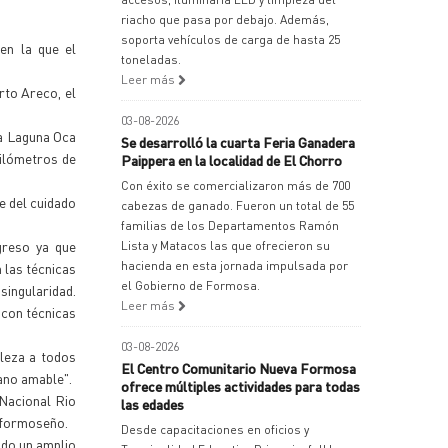
riacho que pasa por debajo. Además,
soporta vehículos de carga de hasta 25
en la que el
toneladas.
Leer más
rto Areco, el
03-08-2026
ra Laguna Oca
Se desarrolló la cuarta Feria Ganadera
kilómetros de
Paippera en la localidad de El Chorro
Con éxito se comercializaron más de 700
e del cuidado
cabezas de ganado. Fueron un total de 55
familias de los Departamentos Ramón
greso ya que
Lista y Matacos las que ofrecieron su
hacienda en esta jornada impulsada por
 las técnicas
el Gobierno de Formosa.
singularidad.
Leer más
 con técnicas
03-08-2026
lleza a todos
El Centro Comunitario Nueva Formosa
ano amable".
ofrece múltiples actividades para todas
 Nacional Rio
las edades
l formoseño.
Desde capacitaciones en oficios y
ado un amplio