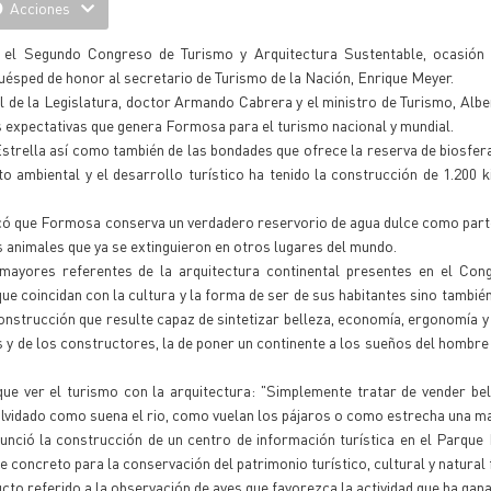
Acciones
 el Segundo Congreso de Turismo y Arquitectura Sustentable, ocasión 
huésped de honor al secretario de Turismo de la Nación, Enrique Meyer.
al de la Legislatura, doctor Armando Cabrera y el ministro de Turismo, Albe
s expectativas que genera Formosa para el turismo nacional y mundial.
strella así como también de las bondades que ofrece la reserva de biosfe
to ambiental y el desarrollo turístico ha tenido la construcción de 1.200 
acó que Formosa conserva un verdadero reservorio de agua dulce como part
s animales que ya se extinguieron en otros lugares del mundo.
mayores referentes de la arquitectura continental presentes en el Con
 coincidan con la cultura y la forma de ser de sus habitantes sino también
construcción que resulte capaz de sintetizar belleza, economía, ergonomía y 
tos y de los constructores, la de poner un continente a los sueños del hombre
que ver el turismo con la arquitectura: "Simplemente tratar de vender be
 olvidado como suena el rio, como vuelan los pájaros o como estrecha una m
unció la construcción de un centro de información turística en el Parque
e concreto para la conservación del patrimonio turístico, cultural y natura
ucto referido a la observación de aves que favorezca la actividad que ha gan