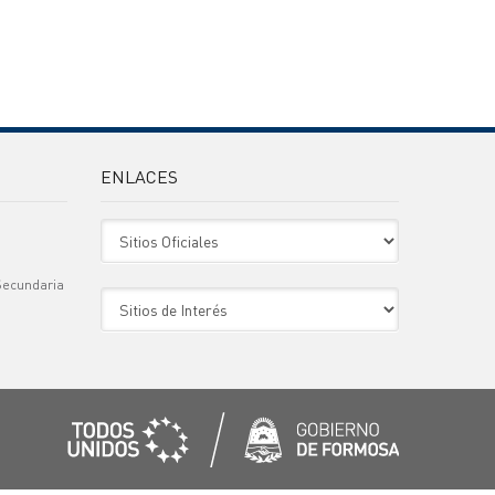
ENLACES
Sitio Oficiales
Secundaria
Sitio de Interes
)