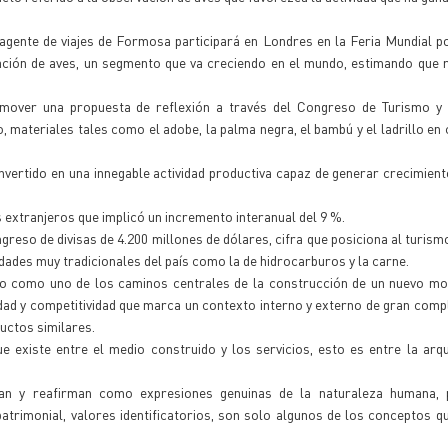
agente de viajes de Formosa participará en Londres en la Feria Mundial p
ción de aves, un segmento que va creciendo en el mundo, estimando que r
omover una propuesta de reflexión a través del Congreso de Turismo y 
materiales tales como el adobe, la palma negra, el bambú y el ladrillo en
convertido en una innegable actividad productiva capaz de generar crecimie
 extranjeros que implicó un incremento interanual del 9 %.
greso de divisas de 4.200 millones de dólares, cifra que posiciona al turismo
dades muy tradicionales del país como la de hidrocarburos y la carne.
smo como uno de los caminos centrales de la construcción de un nuevo mo
idad y competitividad que marca un contexto interno y externo de gran comp
uctos similares.
e existe entre el medio construido y los servicios, esto es entre la arqu
n y reafirman como expresiones genuinas de la naturaleza humana, pl
patrimonial, valores identificatorios, son solo algunos de los conceptos qu