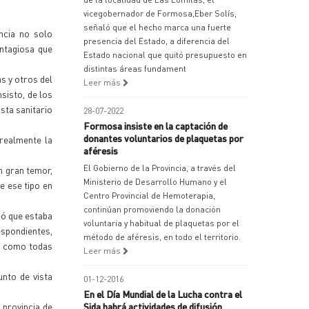
vicegobernador de Formosa,Eber Solís,
señaló que el hecho marca una fuerte
ncia no solo
presencia del Estado, a diferencia del
ontagiosa que
Estado nacional que quitó presupuesto en
distintas áreas fundament
s y otros del
Leer más
sisto, de los
sta sanitario
28-07-2022
Formosa insiste en la captación de
donantes voluntarios de plaquetas por
 realmente la
aféresis
El Gobierno de la Provincia, a través del
n gran temor,
Ministerio de Desarrollo Humano y el
e ese tipo en
Centro Provincial de Hemoterapia,
continúan promoviendo la donación
mó que estaba
voluntaria y habitual de plaquetas por el
respondientes,
método de aféresis, en todo el territorio.
e como todas
Leer más
unto de vista
01-12-2016
En el Día Mundial de la Lucha contra el
 provincia de
Sida habrá actividades de difusión