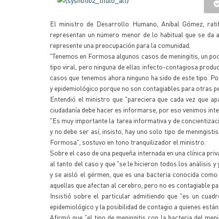
El ministro de Desarrollo Humano, Aníbal Gómez, ratif
representan un número menor de lo habitual que se da a
represente una preocupación para la comunidad.
"Tenemos en Formosa algunos casos de meningitis, un poco
tipo viral, pero ninguna de ellas infecto-contagiosa produ
casos que tenemos ahora ninguno ha sido de este tipo. Por
y epidemiológico porque no son contagiables para otras p
Entendió el ministro que "pareciera que cada vez que ap
ciudadanía debe hacer es informarse, por eso venimos inte
"Es muy importante la tarea informativa y de concientiza
y no debe ser así, insisto, hay uno solo tipo de meningist
Formosa", sostuvo en tono tranquilizador el ministro.
Sobre el caso de una pequeña internada en una clínica pri
al tanto del caso y que "se le hicieron todos los análisis y
y se aisló el gérmen, que es una bacteria conocida com
aquellas que afectan al cerebro, pero no es contagiable p
Insistió sobre el particular admitiendo que "es un cuad
epidemiológico y la posibilidad de contagio a quienes está
Afirmó que "el tipo de meningitis con la bacteria del men