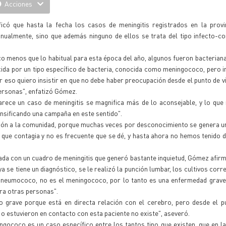
Acciones
icó que hasta la fecha los casos de meningitis registrados en la provi
nualmente, sino que además ninguno de ellos se trata del tipo infecto-c
 menos que lo habitual para esta época del año, algunos fueron bacteriana
cida por un tipo específico de bacteria, conocida como meningococo, pero in
 eso quiero insistir en que no debe haber preocupación desde el punto de vi
ersonas", enfatizó Gómez.
arece un caso de meningitis se magnifica más de lo aconsejable, y lo que
nsificando una campaña en este sentido".
ción a la comunidad, porque muchas veces por desconocimiento se genera u
is que contagia y no es frecuente que se dé, y hasta ahora no hemos tenido d
vada con un cuadro de meningitis que generó bastante inquietud, Gómez afir
 ya se tiene un diagnóstico, se le realizó la punción lumbar, los cultivos cor
o neumococo, no es el meningococo, por lo tanto es una enfermedad grav
ara otras personas".
ro grave porque está en directa relación con el cerebro, pero desde el p
n o estuvieron en contacto con esta paciente no existe", aseveró.
ingococo es un caso específico entre los tantos tipo que existen, que en la