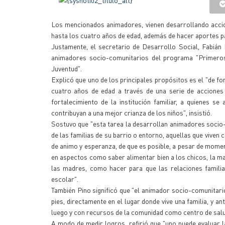
Los mencionados animadores, vienen desarrollando accion
hasta los cuatro años de edad, además de hacer aportes par
Justamente, el secretario de Desarrollo Social, Fabián
animadores socio-comunitarios del programa "Primeros
Juventud".
Explicó que uno de los principales propósitos es el "de fo
cuatro años de edad a través de una serie de acciones 
fortalecimiento de la institución familiar, a quienes 
contribuyan a una mejor crianza de los niños", insistió.
Sostuvo que "esta tarea la desarrollan animadores socio
de las familias de su barrio o entorno, aquellas que viven 
de animo y esperanza, de que es posible, a pesar de moment
en aspectos como saber alimentar bien a los chicos, la m
las madres, como hacer para que las relaciones famili
escolar".
También Pino significó que "el animador socio-comunitari
pies, directamente en el lugar donde vive una familia, y a
luego y con recursos de la comunidad como centro de salud
A modo de medir logros, refirió que "uno puede evaluar l