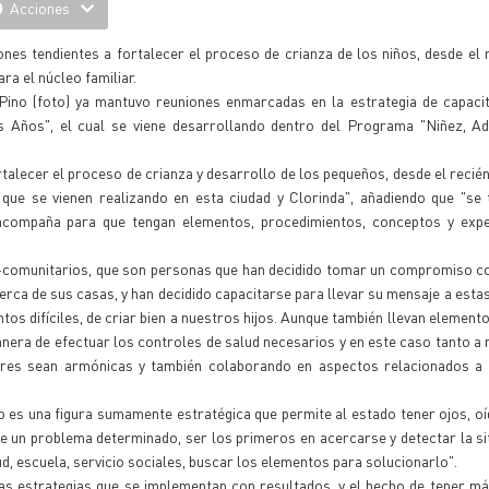
Acciones
es tendientes a fortalecer el proceso de crianza de los niños, desde el 
a el núcleo familiar.
 Pino (foto) ya mantuvo reuniones enmarcadas en la estrategia de capaci
 Años", el cual se viene desarrollando dentro del Programa "Niñez, Ad
rtalecer el proceso de crianza y desarrollo de los pequeños, desde el recién
que se vienen realizando en esta ciudad y Clorinda", añadiendo que "se 
se acompaña para que tengan elementos, procedimientos, conceptos y expe
-comunitarios, que son personas que han decidido tomar un compromiso co
cerca de sus casas, y han decidido capacitarse para llevar su mensaje a estas
os difíciles, de criar bien a nuestros hijos. Aunque también llevan element
anera de efectuar los controles de salud necesarios y en este caso tanto a
ares sean armónicas y también colaborando en aspectos relacionados a 
o es una figura sumamente estratégica que permite al estado tener ojos, o
nte un problema determinado, ser los primeros en acercarse y detectar la si
, escuela, servicio sociales, buscar los elementos para solucionarlo".
as estrategias que se implementan con resultados, y el hecho de tener má