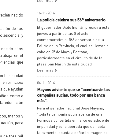
Leer más
16-11-2016
recién nacido
La policía celebra sus 56º aniversario
El gobernador Gildo Insfrán presidirá este
tación de los
jueves a partir de las 8 el acto
olescencia y
conmemorativo al 56º aniversario de la
Policía de la Provincia, el cual se llevara a
 nacido a los
cabo en 25 de Mayo y Fontana,
trabaja en el
particularmente en el circuito de de la
riencias que
plaza San Martín de esta ciudad.
Leer más
n la realidad
, en principio
04-11-2016
os que ayudan
Mayans advierte que se "acentuarán las
campañas sucias, todo por una banca
 niños como a
más".
la educación
Para el senador nacional José Mayans,
"toda la campaña sucia acerca de una
ídos, manos y
Formosa convertida en narco estado, o de
tuación, para
impunidad y zona liberada que se habla
falazmente, apunta a dañar la imagen del
s de tres mil