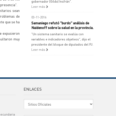
gobernador (Gildo) Insfrán".
 presencia".
Leer más
itarios sean
problemas de
03-11-2016
nte que se ha
Samaniego refutó "burdo" análisis de
Naidenoff sobre la salud en la provincia.
se expusieron
"Un sistema sanitario se evalúa con
esultaron muy
variables e indicadores objetivos", dijo el
presidente del bloque de diputados del PJ.
Leer más
ENLACES
Sitio Oficiales
Secundaria