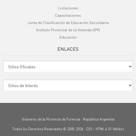
Licitaciones
Capacitaciones
Junta de Clasificación de Educación Secundaria
Instituto Provincial de la Vivienda (IPV)
Educación
ENLACES
Sitio Oficiales
Sitio de Interes
Gobierno de la Provincia de Formosa · República Argentina
Todos los Derechos Reservados © 2005-2026 ·
CSS
-
HTML 4.01
Válidos