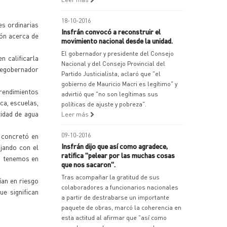
18-10-2016
es ordinarias
Insfrán convocó a reconstruir el
ión acerca de
movimiento nacional desde la unidad.
El gobernador y presidente del Consejo
n calificarla
Nacional y del Consejo Provincial del
cegobernador
Partido Justicialista, aclaró que "el
gobierno de Mauricio Macri es legítimo" y
rendimientos
advirtió que "no son legítimas sus
ca, escuelas,
políticas de ajuste y pobreza".
tidad de agua
Leer más
e concretó en
09-10-2016
Insfrán dijo que así como agradece,
jando con el
ratifica "pelear por las muchas cosas
si tenemos en
que nos sacaron".
Tras acompañar la gratitud de sus
ían en riesgo
colaboradores a funcionarios nacionales
ue significan
a partir de destrabarse un importante
paquete de obras, marcó la coherencia en
esta actitud al afirmar que "así como