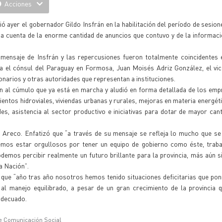
Acciones
ó ayer el gobernador Gildo Insfrán en la habilitación del período de sesion
da cuenta de la enorme cantidad de anuncios que contuvo y de la informac
mensaje de Insfrán y las repercusiones fueron totalmente coincidentes e
a el cónsul del Paraguay en Formosa, Juan Moisés Adriz González, el vi
onarios y otras autoridades que representan a instituciones.
 al cúmulo que ya está en marcha y aludió en forma detallada de los emp
entos hidroviales, viviendas urbanas y rurales, mejoras en materia energéti
es, asistencia al sector productivo e iniciativas para dotar de mayor can
o Areco. Enfatizó que “a través de su mensaje se refleja lo mucho que s
emos estar orgullosos por tener un equipo de gobierno como éste, traba
demos percibir realmente un futuro brillante para la provincia, más aún 
a Nación”.
al que “año tras año nosotros hemos tenido situaciones deficitarias que pon
 al manejo equilibrado, a pesar de un gran crecimiento de la provincia q
adecuado.
e Comunicación Social