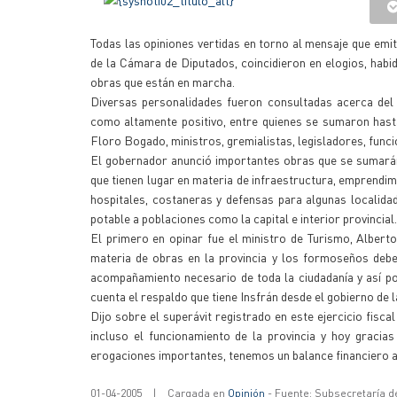
Todas las opiniones vertidas en torno al mensaje que emiti
de la Cámara de Diputados, coincidieron en elogios, habi
obras que están en marcha.
Diversas personalidades fueron consultadas acerca del 
como altamente positivo, entre quienes se sumaron hast
Floro Bogado, ministros, gremialistas, legisladores, funci
El gobernador anunció importantes obras que se sumarán
que tienen lugar en materia de infraestructura, emprendimi
hospitales, costaneras y defensas para algunas localidad
potable a poblaciones como la capital e interior provincial.
El primero en opinar fue el ministro de Turismo, Albert
materia de obras en la provincia y los formoseños deb
acompañamiento necesario de toda la ciudadanía y así po
cuenta el respaldo que tiene Insfrán desde el gobierno de l
Dijo sobre el superávit registrado en este ejercicio fisc
incluso el funcionamiento de la provincia y hoy gracias
erogaciones importantes, tenemos un balance financiero 
01-04-2005
|
Cargada en
Opinión
- Fuente: Subsecretaría d