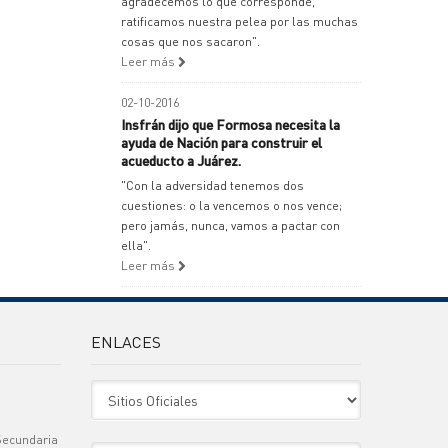
agradecemos lo que corresponde,
ratificamos nuestra pelea por las muchas
cosas que nos sacaron".
Leer más
02-10-2016
Insfrán dijo que Formosa necesita la
ayuda de Nación para construir el
acueducto a Juárez.
"Con la adversidad tenemos dos
cuestiones: o la vencemos o nos vence;
pero jamás, nunca, vamos a pactar con
ella".
Leer más
ENLACES
Sitio Oficiales
Secundaria