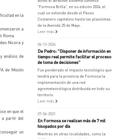
activó el atractivo sistema lumínico
"Formosa Brilla", en su edición 2024, el
cual se extiende desde el Paseo
icultad en la
Costanero capitalino hasta las plazoletas
de la Avenida 25 de Mayo.
 comenzaron a
Leer más
el Roma.
adeo Nicora y
04-12-2024
De Pedro: "Disponer de información en
y análisis de
tiempo real permite facilitar el proceso
de toma de decisiones"
VA de Misión
Fue ponderado el impacto tecnológico que
tendrá para la provincia de Formosa la
implementación de una red
agrometeorológica distribuida en todo su
territorio.
Leer más
ose en que el
07-04-2021
 a partir del
En Formosa se realizan más de 7 mil
hisopados por día
 conseguir un
Mientras en otras localidades, como la