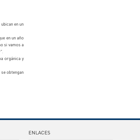
 ubican en un
que en un año
mo si vamos a
".
na orgánica y
e se obtengan
ENLACES