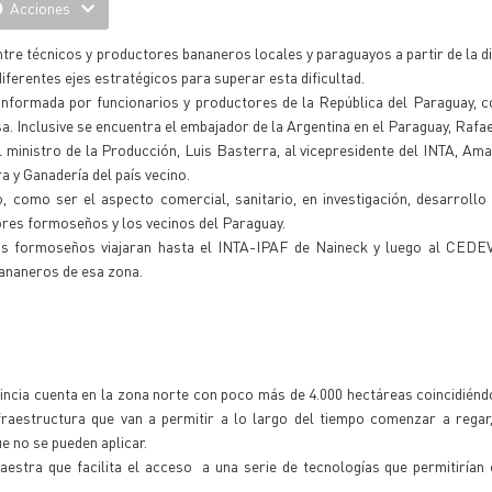
Acciones
tre técnicos y productores bananeros locales y paraguayos a partir de la dif
diferentes ejes estratégicos para superar esta dificultad.
conformada por funcionarios y productores de la República del Paraguay,
a. Inclusive se encuentra el embajador de la Argentina en el Paraguay, Rafa
l ministro de la Producción, Luis Basterra, al vicepresidente del INTA, Am
a y Ganadería del país vecino.
 como ser el aspecto comercial, sanitario, en investigación, desarrollo 
ores formoseños y los vecinos del Paraguay.
nicos formoseños viajaran hasta el INTA-IPAF de Naineck y luego al CEDE
bananeros de esa zona.
vincia cuenta en la zona norte con poco más de 4.000 hectáreas coincidiénd
raestructura que van a permitir a lo largo del tiempo comenzar a regar,
e no se pueden aplicar.
estra que facilita el acceso a una serie de tecnologías que permitirían