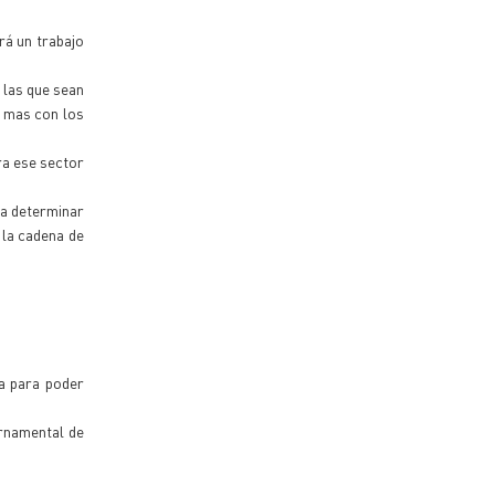
rá un trabajo
 las que sean
r mas con los
ra ese sector
ra determinar
 la cadena de
ia para poder
ernamental de