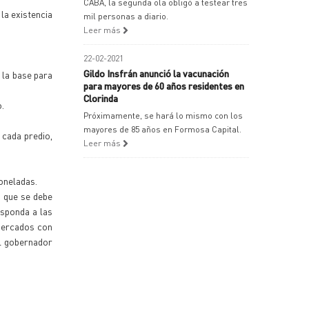
CABA, la segunda ola obligó a testear tres
la existencia
mil personas a diario.
Leer más
22-02-2021
Gildo Insfrán anunció la vacunación
 la base para
para mayores de 60 años residentes en
Clorinda
o.
Próximamente, se hará lo mismo con los
mayores de 85 años en Formosa Capital.
 cada predio,
Leer más
oneladas.
o que se debe
esponda a las
 mercados con
el gobernador