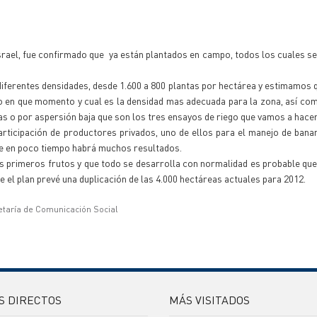
rael, fue confirmado que ya están plantados en campo, todos los cuales se
diferentes densidades, desde 1.600 a 800 plantas por hectárea y estimamos 
o en que momento y cual es la densidad mas adecuada para la zona, así co
tas o por aspersión baja que son los tres ensayos de riego que vamos a hacer
rticipación de productores privados, uno de ellos para el manejo de bana
ue en poco tiempo habrá muchos resultados.
s primeros frutos y que todo se desarrolla con normalidad es probable qu
 el plan prevé una duplicación de las 4.000 hectáreas actuales para 2012.
etaría de Comunicación Social
S DIRECTOS
MÁS VISITADOS