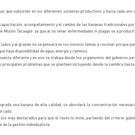
mas que subsisten en los diferentes sistemas productivos y hacia cada uno i
 capacitación, acompañamiento y el cambio de las bananas tradicionales por
e Misión Tacaaglé ya que al no tener enfermedades ni plagas va a produci
s lados y al grande no se pensará en los mismos temas a resolver porque pa
ue haya disponibilidad de agua, energía y caminos.
spuesta diferente y en eso se trabaja desde los organismos del gobierno pa
os principales problemas que se planteen incluyendo desde la siembra hasta
ograda una banana de alta calidad, se abordará la concentración necesar
mercado.
 los más destacados para que el resto lo imite, partiendo del criterio gub
 de la gestión individualista.