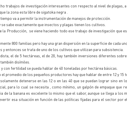
o trabajos de investigación interesantes con respecto al nivel de plagas, a 
ue la zona esta libre de sigatoka negra .
tiempo va a permitir la instrumentación de manejos de protección.
se sabe exactamente que insectos y plagas tienen los cultivos.
de la Producción, se viene haciendo todo ese trabajo de investigación que es
mente 800 familias pero hay una gran dispersión en la superficie de cada un
y entonces se trata de uno de los cultivos que utilizan para subsistencia.
ista, el de 5 hectáreas, el de 20, hay también inversiones diferentes sobre
 también disímiles.
y con fertilidad se pueda hablar de 40 toneladas por hectárea básicas.
el promedio de los pequeños productores hay que hablar de entre 12 y 15 t
solamente detenerse en las 12 o en las 40 que se puedan lograr sino en l
cial, para lo cual se necesita , como mínimo, un galpón de empaque que r
aria de la banana es excelente lo mismo que el sabor, aunque se llega a los
ertir esa situación en función de las políticas fijadas para el sector por 