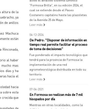
activó el atractivo sistema lumínico
"Formosa Brilla", en su edición 2024, el
cual se extiende desde el Paseo
 altura de la
Costanero capitalino hasta las plazoletas
Quebracho, ya
de la Avenida 25 de Mayo.
ón de anillos
Leer más
íguez Machuca
04-12-2024
vamente están
De Pedro: "Disponer de información en
tiempo real permite facilitar el proceso
de toma de decisiones"
La Rinconada,
Fue ponderado el impacto tecnológico que
orio al haber
tendrá para la provincia de Formosa la
implementación de una red
ido mucho mas
agrometeorológica distribuida en todo su
ios días y ha
territorio.
eras hacia el
Leer más
oledad hacia
07-04-2021
ta sobre esta
En Formosa se realizan más de 7 mil
e crecida que
hisopados por día
Mientras en otras localidades, como la
omunidades de