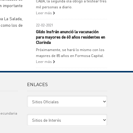
CABA, la segunda ola obligó a testear tres
un importante
mil personas a diario.
Leer más
na La Salada,
s como los de
22-02-2021
Gildo Insfrán anunció la vacunación
para mayores de 60 años residentes en
Clorinda
Próximamente, se hará lo mismo con los
mayores de 85 años en Formosa Capital.
Leer más
ENLACES
Sitio Oficiales
Secundaria
Sitio de Interes
)