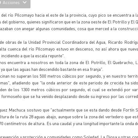
Acciones
l río Pilcomayo hacia el este de la provincia, cuyo pico se encuentra a la
el gobierno, quienes significaron que en la zona oeste de El Potrillo y El 
nazaban con anegar algunas comunidades, cosa que merced a la construcci
os de obras de la Unidad Provincial Coordinadora del Agua, Ricardo Rodr
a alta cuenca del río Pilcomayo estuvo en descenso, no así ahora que nue
incidiendo a que la escala repunte".
 nos encuentra a nosotros en toda la zona de El Potrillo, El Quebracho, 
a que las aguas han descendido bastante en esa franja".
cinan no superan los 500 metros cúbicos por segundo, y en nuestro territ
lemas", añadiendo que "la onda anterior de este periodo de crecida ha s
rden de los 1300 metros cúbicos por segundo, el cual se extendió por var
 formoseño que se ha venido desplazando desde su ingreso por las corred
íguez Machuca sostuvo que "actualmente que se esta dando desde Fortín S
 altura de la ruta 28 aguas abajo, aunque sobre la zona del vertedero que es
70 centímetros de altura. Es una caudal y una longitud importante la onda d
e prevención y protección a comunidades como Soledad, La Diosa y otras c