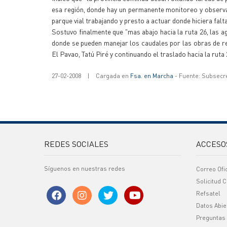
esa región, donde hay un permanente monitoreo y observa
parque vial trabajando y presto a actuar donde hiciera falta
Sostuvo finalmente que "mas abajo hacia la ruta 26, las 
donde se pueden manejar los caudales por las obras de re
El Pavao, Tatú Piré y continuando el traslado hacia la ruta 
27-02-2008
|
Cargada en
Fsa. en Marcha
- Fuente: Subsecr
REDES SOCIALES
ACCESO
Síguenos en nuestras redes
Correo Ofi
Solicitud C
Refsatel
Datos Abie
Preguntas