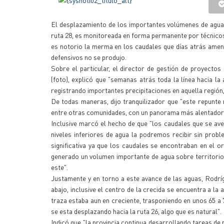
El desplazamiento de los importantes volúmenes de agua de
ruta 28, es monitoreada en forma permanente por técnicos d
es notorio la merma en los caudales que días atrás ame
defensivos no se produjo.
Sobre el particular, el director de gestión de proyect
(foto), explicó que "semanas atrás toda la línea hacia l
registrando importantes precipitaciones en aquella región, 
De todas maneras, dijo tranquilizador que "este repunte
entre otras comunidades, con un panorama más alentador y
Inclusive marcó el hecho de que "los caudales que se ave
niveles inferiores de agua la podremos recibir sin prob
significativa ya que los caudales se encontraban en el o
generado un volumen importante de agua sobre territorio
este".
Justamente y en torno a este avance de las aguas, Rodr
abajo, inclusive el centro de la crecida se encuentra a la
traza estaba aun en creciente, trasponiendo en unos 65 a 
se esta desplazando hacia la ruta 26, algo que es natural".
Indicó que "la provincia continua desarrollando tareas d