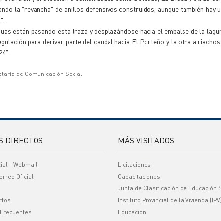
ndo la "revancha" de anillos defensivos construidos, aunque también hay 
".
aguas están pasando esta traza y desplazándose hacia el embalse de la lagu
gulación para derivar parte del caudal hacia El Porteño y la otra a riacho
24".
etaría de Comunicación Social
S DIRECTOS
MÁS VISITADOS
cial - Webmail
Licitaciones
orreo Oficial
Capacitaciones
Junta de Clasificación de Educación 
rtos
Instituto Provincial de la Vivienda (IPV
 Frecuentes
Educación