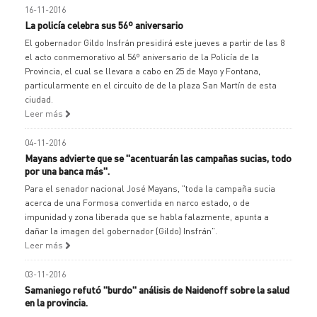
16-11-2016
La policía celebra sus 56º aniversario
El gobernador Gildo Insfrán presidirá este jueves a partir de las 8
el acto conmemorativo al 56º aniversario de la Policía de la
Provincia, el cual se llevara a cabo en 25 de Mayo y Fontana,
particularmente en el circuito de de la plaza San Martín de esta
ciudad.
Leer más
04-11-2016
Mayans advierte que se "acentuarán las campañas sucias, todo
por una banca más".
Para el senador nacional José Mayans, "toda la campaña sucia
acerca de una Formosa convertida en narco estado, o de
impunidad y zona liberada que se habla falazmente, apunta a
dañar la imagen del gobernador (Gildo) Insfrán".
Leer más
03-11-2016
Samaniego refutó "burdo" análisis de Naidenoff sobre la salud
en la provincia.