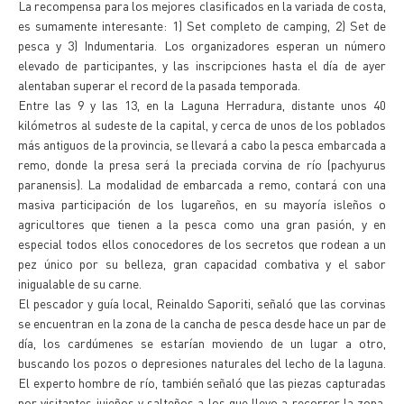
La recompensa para los mejores clasificados en la variada de costa,
es sumamente interesante: 1) Set completo de camping, 2) Set de
pesca y 3) Indumentaria. Los organizadores esperan un número
elevado de participantes, y las inscripciones hasta el día de ayer
alentaban superar el record de la pasada temporada.
Entre las 9 y las 13, en la Laguna Herradura, distante unos 40
kilómetros al sudeste de la capital, y cerca de unos de los poblados
más antiguos de la provincia, se llevará a cabo la pesca embarcada a
remo, donde la presa será la preciada corvina de río (pachyurus
paranensis). La modalidad de embarcada a remo, contará con una
masiva participación de los lugareños, en su mayoría isleños o
agricultores que tienen a la pesca como una gran pasión, y en
especial todos ellos conocedores de los secretos que rodean a un
pez único por su belleza, gran capacidad combativa y el sabor
inigualable de su carne.
El pescador y guía local, Reinaldo Saporiti, señaló que las corvinas
se encuentran en la zona de la cancha de pesca desde hace un par de
día, los cardúmenes se estarían moviendo de un lugar a otro,
buscando los pozos o depresiones naturales del lecho de la laguna.
El experto hombre de río, también señaló que las piezas capturadas
por visitantes jujeños y salteños a los que llevo a recorrer la zona,