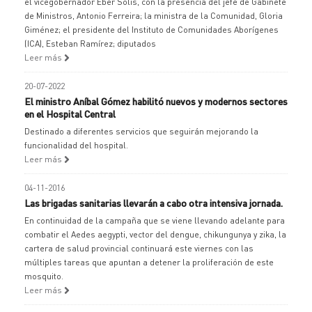
el vicegobernador Eber Solís, con la presencia del jefe de Gabinete
de Ministros, Antonio Ferreira; la ministra de la Comunidad, Gloria
Giménez; el presidente del Instituto de Comunidades Aborígenes
(ICA), Esteban Ramírez; diputados
Leer más
20-07-2022
El ministro Aníbal Gómez habilitó nuevos y modernos sectores
en el Hospital Central
Destinado a diferentes servicios que seguirán mejorando la
funcionalidad del hospital.
Leer más
04-11-2016
Las brigadas sanitarias llevarán a cabo otra intensiva jornada.
En continuidad de la campaña que se viene llevando adelante para
combatir el Aedes aegypti, vector del dengue, chikungunya y zika, la
cartera de salud provincial continuará este viernes con las
múltiples tareas que apuntan a detener la proliferación de este
mosquito.
Leer más