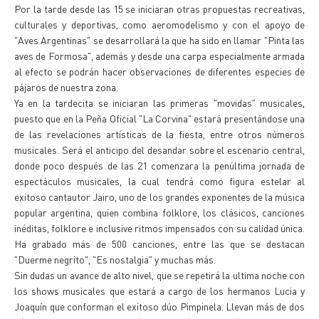
Por la tarde desde las 15 se iniciaran otras propuestas recreativas,
culturales y deportivas, como aeromodelismo y con el apoyo de
"Aves Argentinas" se desarrollará la que ha sido en llamar "Pinta las
aves de Formosa", además y desde una carpa especialmente armada
al efecto se podrán hacer observaciones de diferentes especies de
pájaros de nuestra zona.
Ya en la tardecita se iniciaran las primeras "movidas" musicales,
puesto que en la Peña Oficial "La Corvina" estará presentándose una
de las revelaciones artísticas de la fiesta, entre otros números
musicales. Será el anticipo del desandar sobre el escenario central,
donde poco después de las 21 comenzara la penúltima jornada de
espectáculos musicales, la cual tendrá como figura estelar al
exitoso cantautor Jairo, uno de los grandes exponentes de la música
popular argentina, quien combina folklore, los clásicos, canciones
inéditas, folklore e inclusive ritmos impensados con su calidad única.
Ha grabado más de 500 canciones, entre las que se destacan
"Duerme negrito", "Es nostalgia" y muchas más.
Sin dudas un avance de alto nivel, que se repetirá la ultima noche con
los shows musicales que estará a cargo de los hermanos Lucia y
Joaquín que conforman el exitoso dúo Pimpinela. Llevan más de dos