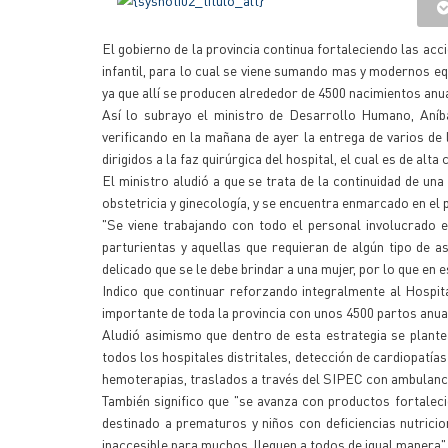
El gobierno de la provincia continua fortaleciendo las acc
infantil, para lo cual se viene sumando mas y modernos eq
ya que allí se producen alrededor de 4500 nacimientos anu
Así lo subrayo el ministro de Desarrollo Humano, Aníba
verificando en la mañana de ayer la entrega de varios de
dirigidos a la faz quirúrgica del hospital, el cual es de alt
El ministro aludió a que se trata de la continuidad de u
obstetricia y ginecología, y se encuentra enmarcado en el p
"Se viene trabajando con todo el personal involucrado 
parturientas y aquellas que requieran de algún tipo de a
delicado que se le debe brindar a una mujer, por lo que en
Indico que continuar reforzando integralmente al Hospit
importante de toda la provincia con unos 4500 partos anua
Aludió asimismo que dentro de esta estrategia se plant
todos los hospitales distritales, detección de cardiopatías
hemoterapias, traslados a través del SIPEC con ambulancia
También significo que "se avanza con productos fortalecid
destinado a prematuros y niños con deficiencias nutrici
inaccesible para muchos, lleguen a todos de igual manera"