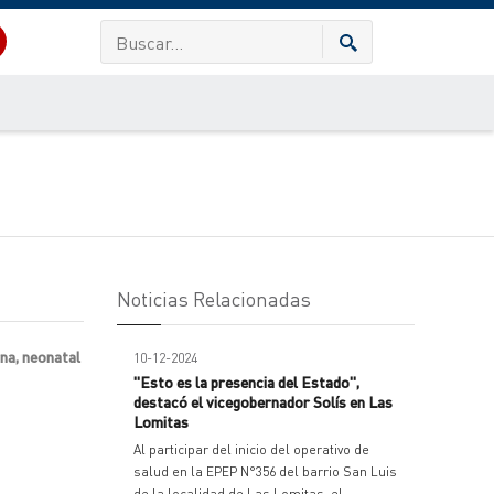
Noticias Relacionadas
rna, neonatal
10-12-2024
"Esto es la presencia del Estado",
destacó el vicegobernador Solís en Las
Lomitas
Al participar del inicio del operativo de
salud en la EPEP N°356 del barrio San Luis
de la localidad de Las Lomitas, el