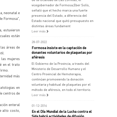
vicegobernador de Formosa,Eber Solís,
señaló que el hecho marca una fuerte
a, neonatal e
presencia del Estado, a diferencia del
 de Formosa",
Estado nacional que quitó presupuesto en
distintas áreas fundament
, estuvieron
Leer más
 cuales están
28-07-2022
 las áreas de
Formosa insiste en la captación de
donantes voluntarios de plaquetas por
il.
aféresis
a las mujeres
El Gobierno de la Provincia, a través del
é en el trato
Ministerio de Desarrollo Humano y el
firmo.
Centro Provincial de Hemoterapia,
aternidad más
continúan promoviendo la donación
voluntaria y habitual de plaquetas por el
natologias en
método de aféresis, en todo el territorio.
 de centros de
Leer más
ación enteral
01-12-2016
e alto costo,
En el Día Mundial de la Lucha contra el
Sida habrá actividades de difusión