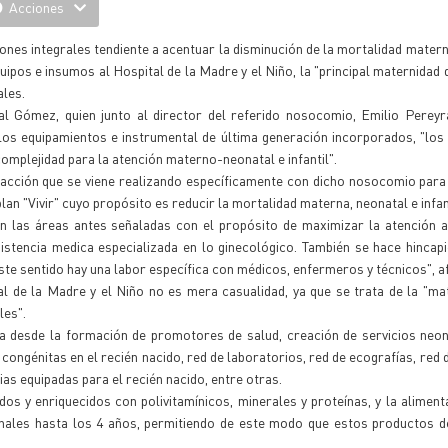
Acciones
iones integrales tendiente a acentuar la disminución de la mortalidad matern
uipos e insumos al Hospital de la Madre y el Niño, la "principal maternidad
ales.
l Gómez, quien junto al director del referido nosocomio, Emilio Pereyra
 los equipamientos e instrumental de última generación incorporados, "los
a complejidad para la atención materno-neonatal e infantil".
na acción que se viene realizando específicamente con dicho nosocomio para
lan "Vivir" cuyo propósito es reducir la mortalidad materna, neonatal e infant
en las áreas antes señaladas con el propósito de maximizar la atención 
sistencia medica especializada en lo ginecológico. También se hace hincapi
 este sentido hay una labor específica con médicos, enfermeros y técnicos", a
al de la Madre y el Niño no es mera casualidad, ya que se trata de la "m
les".
ea desde la formación de promotores de salud, creación de servicios neo
 congénitas en el recién nacido, red de laboratorios, red de ecografías, red
s equipadas para el recién nacido, entre otras.
os y enriquecidos con polivitamínicos, minerales y proteínas, y la aliment
onales hasta los 4 años, permitiendo de este modo que estos productos d
.