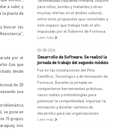
Terminalidad Educativa Primaria, folklore
ve a subir, y
para niños, bombo y malambo y otras
 la planta de
muchas ofertas en el ámbito cultural,
entre otras propuestas que consolidan a
este espacio que trabaja todo el año
y buscar las
impulsado por el Gobierno de Formosa.
Resistencia",
Leer más
03-08-2026
Desarrollo de Software: Se realizó la
arada por el
jornada de trabajo del segundo módulo
Turbo Gas que
Fue en las instalaciones del Polo
achado desde
Científico, Tecnológico y de Innovación de
Formosa. Durante la jornada se
icional de 20
compartieron herramientas prácticas,
ravesando una
casos reales y metodologías para
potenciar la competitividad, impulsar la
 problemática
innovación y diseñar caminos de
l, se pone en
desarrollo para las organizaciones.
nte 15 grupos
Leer más
araguay, nos