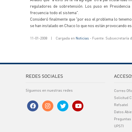
reguladores de sobretensión. Los puso en Presidenci
frecuencia todo el sistema".
Consideró finalmente que "por eso el problema lo tenemo
se han instalado en Chaco lo que nos están provocando es
11-01-2008
|
Cargada en
Noticias
- Fuente: Subsecretaría 
REDES SOCIALES
ACCESO
Síguenos en nuestras redes
Correo Ofi
Solicitud C
Refsatel
Datos Abie
Preguntas
UPSTI