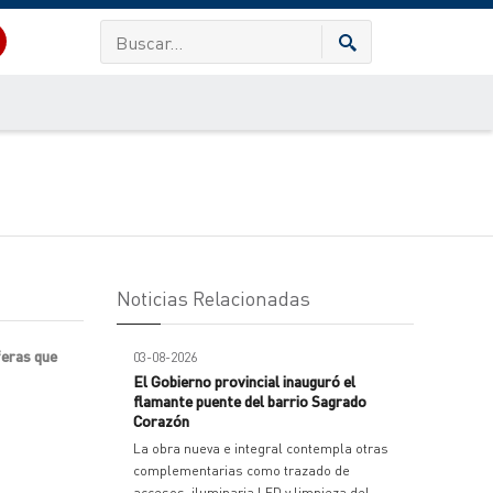
Noticias Relacionadas
feras que
03-08-2026
El Gobierno provincial inauguró el
flamante puente del barrio Sagrado
Corazón
La obra nueva e integral contempla otras
complementarias como trazado de
accesos, iluminaria LED y limpieza del