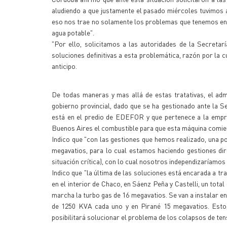
aludiendo a que justamente el pasado miércoles tuvimos a l
eso nos trae no solamente los problemas que tenemos en 
agua potable".
"Por ello, solicitamos a las autoridades de la Secreta
soluciones definitivas a esta problemática, razón por la
anticipo.
De todas maneras y mas allá de estas tratativas, el ad
gobierno provincial, dado que se ha gestionado ante la S
está en el predio de EDEFOR y que pertenece a la emp
Buenos Aires el combustible para que esta máquina comien
Indico que "con las gestiones que hemos realizado, una po
megavatios, para lo cual estamos haciendo gestiones dir
situación crítica), con lo cual nosotros independizaríamo
Indico que "la última de las soluciones está encarada a t
en el interior de Chaco, en Sáenz Peña y Castelli, un tota
marcha la turbo gas de 16 megavatios. Se van a instalar 
de 1250 KVA cada uno y en Pirané 15 megavatios. Esto,
posibilitará solucionar el problema de los colapsos de ten