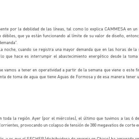
ente por la debilidad de las líneas, tal como lo explica CAMMESA en un 
débiles, que ya están funcionando al límite de su valor de diseño, enton
 demanda".
 la noche, cuando se registra una mayor demanda que en las horas de la 
lo que hace es interrumpir el abastecimiento energético desde la toma
e vamos a tener en operatividad a partir de la semana que viene o este f
anta de toma de agua que tiene Aguas de Formosa y de esa manera tener u
oda la región. Ayer (por el miércoles), el último que tuvimos a las 6 de
orrientes, provocando un colapso de tensión de 380 megavatios de corte e
más, y es que el SECHEP (distribuidora de energia en Chaco) ha agregado e