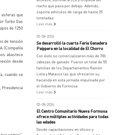
riacho que pasa por debajo. Además,
soporta vehículos de carga de hasta 25
s esferas que
toneladas.
dor Turbo Gas
Leer más
rupos de 1250
03-08-2026
es de tensión
Se desarrolló la cuarta Feria Ganadera
SA (Compañía
Paippera en la localidad de El Chorro
nos abastece
Con éxito se comercializaron más de 700
nexión desde
cabezas de ganado. Fueron un total de 55
familias de los Departamentos Ramón
ía, cuando se
Lista y Matacos las que ofrecieron su
hacienda en esta jornada impulsada por
el Gobierno de Formosa.
, Presidencia
Leer más
03-08-2026
El Centro Comunitario Nueva Formosa
ofrece múltiples actividades para todas
las edades
Desde capacitaciones en oficios y
 que somos",