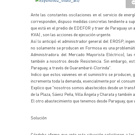
Ante las constantes oscilaciones en el servicio de energí
corresponden, dispuso medidas concretas tendiente a sup
que está en el predio de EDEFOR y traer de Paraguay un a
KVA) , son las acciones de ejecución urgente.
Así lo anticipó el administrador general del EROSP, ingen
no solamente se producen en Formosa es una problemáti
Administradora. del Mercado Mayorista Eléctrico), las 
también a nosotros desde Resistencia. Sin embargo, est
Paraguay, a través de Guarambaré-Clorinda".
Indico que estos vaivenes en el suministro se producen, 
incrementa toda la demanda, esencialmente por el consumo
Explico que "nosotros somos abastecidos desde un transfo
de la Plaza, Sáenz Peña, Villa Ángela y Charata y también
El otro abastecimiento que tenemos desde Paraguay, que vie
Solución
Córdoba afirmo que ante esta situación solicitaron a 