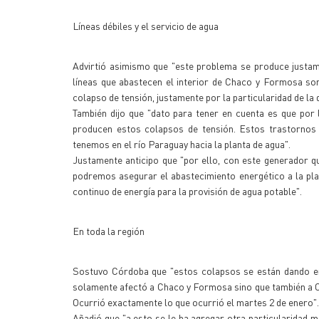
Líneas débiles y el servicio de agua
Advirtió asimismo que "este problema se produce justam
líneas que abastecen el interior de Chaco y Formosa son 
colapso de tensión, justamente por la particularidad de la
También dijo que "dato para tener en cuenta es que por
producen estos colapsos de tensión. Estos trastornos 
tenemos en el río Paraguay hacia la planta de agua".
Justamente anticipo que "por ello, con este generador qu
podremos asegurar el abastecimiento energético a la pl
continuo de energía para la provisión de agua potable".
En toda la región
Sostuvo Córdoba que "estos colapsos se están dando en t
solamente afectó a Chaco y Formosa sino que también a C
Ocurrió exactamente lo que ocurrió el martes 2 de enero".
Añadió que "a esto se le ha agregar otra particularidad 