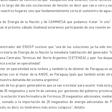
o largo del día seis oscilaciones de tensión, es decir que cae a cero y vuel
nuestros hogares sino que fundamentalmente corta el suministro de agua a
ría de Energía de la Nación y de CAMMESA que podamos tratar "in situ" 
 cual el próximo sábado (mañana) estaremos participando de una reunión en 
ministrador del EROSP sostuvo que "una de las soluciones ya ha sido enc
ecretaría de Energía de la Nación la inmediata habilitación del generador 
resa Centrales Térmicas del Norte Argentino (CETENEA) y ayer fue desp
ce a estar en operatividad".
ner en operatividad esta turbina, y también la de obtener de Paraguay un ad
ectas con el titular de la ANDE, en Paraguay (país que también están at
s nuestra demanda del sistema argentino".
ravés de los grupos generadores que se van a instalar para asumir toda esta
l de 35 megavatios y este fin de semana, por gestiones del gobierno provincia
en la estación transformadora de Formosa 20 megavatios adicionales, media
 sumado a la importación de 20 megavatios de energía adicionales de P
sión, es decir, no tendremos más estos colapsos", detallo.