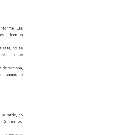
informe. Las
ces sufren un
siesta, no se
 de agua que
in de semana,
n suministro
 la tarde, no
n Corrientes.
n sus equipos