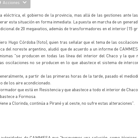
Acciones
a eléctrica, el gobierno de la provincia, mas allá de las gestiones ante la
erar esta situación en forma inmediata: La puesta en marcha de un genera
dicional de 20 megavatios, además de transformadores en el interior (15 g
iero Hugo Córdoba (foto), quien tras señalar que el tema de las oscilacion
ca del noreste argentino, aludió que de acuerdo a un informe de CAMME
mismas "se producen en todas las línea del interior del Chaco y la que 
as oscilaciones no se producen en lo que abastece el sistema de interco
generalmente, a partir de las primeras horas de la tarde, pasado el mediod
 de los aire acondicionado.
rmador que está en Resistencia y que abastece a todo el interior de Chaco
 abastece a Formosa.
ne a Clorinda, continúa a Pirané y al oeste, no sufre estas alteraciones".
las autoridades de CAMMESA que "busquemos una solución, como técnicos