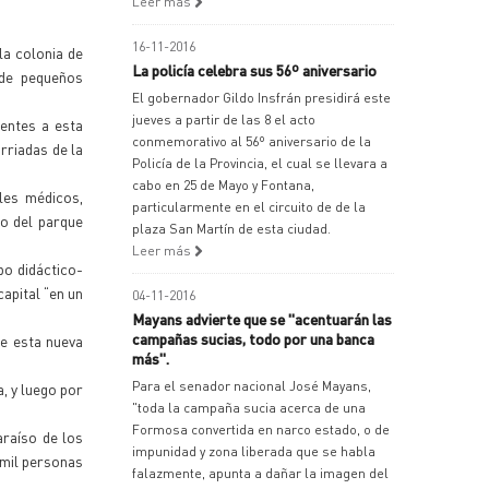
Leer más
16-11-2016
la colonia de
La policía celebra sus 56º aniversario
 de pequeños
El gobernador Gildo Insfrán presidirá este
jueves a partir de las 8 el acto
entes a esta
conmemorativo al 56º aniversario de la
arriadas de la
Policía de la Provincia, el cual se llevara a
cabo en 25 de Mayo y Fontana,
les médicos,
particularmente en el circuito de de la
jo del parque
plaza San Martín de esta ciudad.
Leer más
po didáctico-
apital “en un
04-11-2016
Mayans advierte que se "acentuarán las
campañas sucias, todo por una banca
de esta nueva
más".
Para el senador nacional José Mayans,
a, y luego por
"toda la campaña sucia acerca de una
Formosa convertida en narco estado, o de
araíso de los
impunidad y zona liberada que se habla
 mil personas
falazmente, apunta a dañar la imagen del