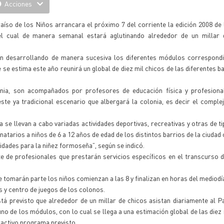
Acciones
íso de los Niños arrancara el próximo 7 del corriente la edición 2008 de 
 el cual de manera semanal estará aglutinando alrededor de un millar
án desarrollando de manera sucesiva los diferentes módulos correspondi
 se estima este año reunirá un global de diez mil chicos de las diferentes b
nia, son acompañados por profesores de educación física y profesiona
este ya tradicional escenario que albergará la colonia, es decir el comple
e llevan a cabo variadas actividades deportivas, recreativas y otras de ti
arios a niños de 6 a 12 años de edad de los distintos barrios de la ciudad c
dades para la niñez formoseña”, según se indicó.
e de profesionales que prestarán servicios específicos en el transcurso 
e tomarán parte los niños comienzan a las 8 y finalizan en horas del mediodí
os y centro de juegos de los colonos.
á previsto que alrededor de un millar de chicos asistan diariamente al P
 de los módulos, con lo cual se llega a una estimación global de las diez
ractivo programa previsto.