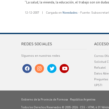
"La salud, la vivienda, la educación, el trabajo son sin dud
12-12-2007
|
Cargada en
Novedades
- Fuente: Subsecretar
REDES SOCIALES
ACCESO
Síguenos en nuestras redes
Correo Ofi
Solicitud C
Refsatel
Datos Abie
Preguntas
UPSTI
Gobierno de la Provincia de Formosa · República Argentina
Todos los Derechos Reservados © 2005-2026 ·
CSS
-
HTML 4.01
Válid