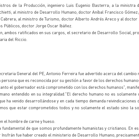
istros de la Producción, ingeniero Luis Eugenio Basterra; a la ministra
chietti; al ministro de Desarrollo Humano, doctor Aníbal Francisco Gómez; 
e Cabrera; al ministro de Turismo, doctor Alberto Andrés Areco y al doctor
ios Públicos, doctor Jorge Oscar Ibáñez.
án, ambos ratificados en sus cargos, el secretario de Desarrollo Social, pr
aria del Riccio.
Secretaria General del PE, Antonio Ferreira fue advertido acerca del cambio 
una persona que es reconocida por su gestión a favor de los derechos humano
cuanto el gobernador está comprometido con los derechos humanos", manife
umano entendido en su integralidad."El derecho humano no es solamente u
d que ha venido desarrollándose y en cada tiempo demanda reivindicaciones
emos que estar comprometidos todos y no solamente el estado sino la so
en el hombre de carne y hueso.
a fundamental de que somos profundamente humanistas y cristianos. En es
tor Insfrán fue haber creado el ministerio de Desarrollo Humano, precisament