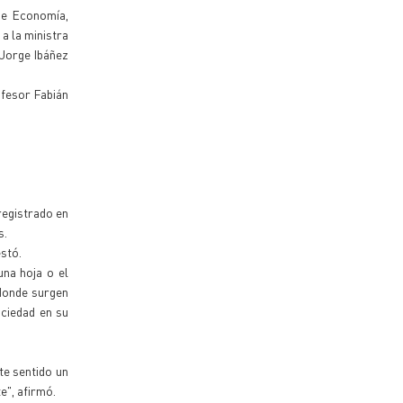
 de Economía,
a la ministra
 Jorge Ibáñez
ofesor Fabián
registrado en
s.
stó.
na hoja o el
 donde surgen
ciedad en su
te sentido un
e", afirmó.