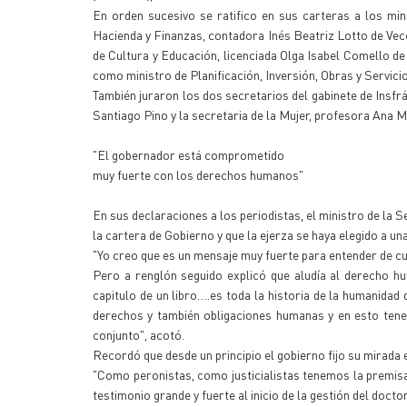
En orden sucesivo se ratifico en sus carteras a los min
Hacienda y Finanzas, contadora Inés Beatriz Lotto de Vec
de Cultura y Educación, licenciada Olga Isabel Comello d
como ministro de Planificación, Inversión, Obras y Servic
También juraron los dos secretarios del gabinete de Insfr
Santiago Pino y la secretaria de la Mujer, profesora Ana M
"El gobernador está comprometido
muy fuerte con los derechos humanos"
En sus declaraciones a los periodistas, el ministro de la 
la cartera de Gobierno y que la ejerza se haya elegido a 
"Yo creo que es un mensaje muy fuerte para entender de 
Pero a renglón seguido explicó que aludía al derecho h
capitulo de un libro….es toda la historia de la humanida
derechos y también obligaciones humanas y en esto ten
conjunto", acotó.
Recordó que desde un principio el gobierno fijo su mirada 
"Como peronistas, como justicialistas tenemos la premis
testimonio grande y fuerte al inicio de la gestión del doc