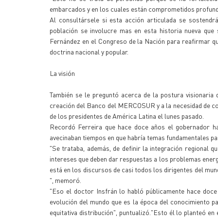
embarcados y en los cuales están comprometidos profundam
Al consultársele si esta acción articulada se sostendr
población se involucre mas en esta historia nueva que 
Fernández en el Congreso de la Nación para reafirmar que 
doctrina nacional y popular.
La visión
También se le preguntó acerca de la postura visionaria 
creación del Banco del MERCOSUR y a la necesidad de con
de los presidentes de América Latina el lunes pasado.
Recordó Ferreira que hace doce años el gobernador ha
avecinaban tiempos en que habría temas fundamentales para
"Se trataba, además, de definir la integración regional 
intereses que deben dar respuestas a los problemas energ
está en los discursos de casi todos los dirigentes del mun
", memoró.
"Eso el doctor Insfrán lo habló públicamente hace doce
evolución del mundo que es la época del conocimiento par
equitativa distribución", puntualizó."Esto él lo planteó 