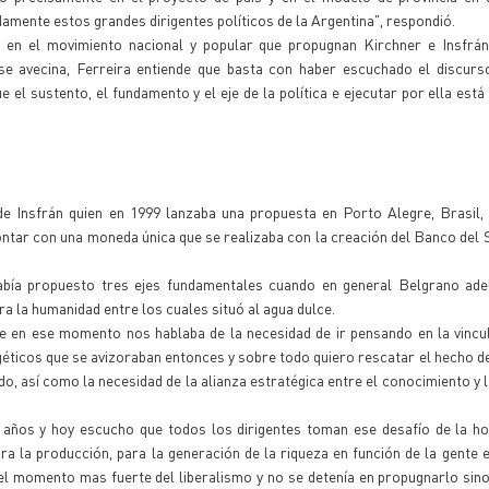
ente estos grandes dirigentes políticos de la Argentina", respondió.
á en el movimiento nacional y popular que propugnan Kirchner e Insfrán
se avecina, Ferreira entiende que basta con haber escuchado el discurso
el sustento, el fundamento y el eje de la política e ejecutar por ella está
de Insfrán quien en 1999 lanzaba una propuesta en Porto Alegre, Brasil, 
tar con una moneda única que se realizaba con la creación del Banco del 
bía propuesto tres ejes fundamentales cuando en general Belgrano ade
 la humanidad entre los cuales situó al agua dulce.
que en ese momento nos hablaba de la necesidad de ir pensando en la vincu
éticos que se avizoraban entonces y sobre todo quiero rescatar el hecho d
do, así como la necesidad de la alianza estratégica entre el conocimiento y 
 años y hoy escucho que todos los dirigentes toman ese desafío de la ho
a la producción, para la generación de la riqueza en función de la gente e
en el momento mas fuerte del liberalismo y no se detenía en propugnarlo si