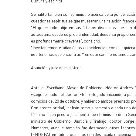
Cultura y espíritu
Se hablo también con el ministro acerca de la ponderación d
cuestiones espirituales que muestran una relación franca co
"El gobernador dijo en sus últimos discursos que uno 
autoestima desde su propia identidad, desde su propio ser
es profundamente creyente", consignó.
"Inevitablemente-añadió-las coincidencias con cualquiera 
nos tenemos que encontrar. Y en este camino estamos con la
Asunción y jura de ministros
Ante el Escribano Mayor de Gobierno, Héctor Andrés G
vicegobernador, el doctor Floro Bogado iniciando a parti
comicios del 28 de octubre, y habiendo ambos prestado prev
Con posterioridad, Insfrán tomo juramento a cada uno de
término quien presto juramento fue el ministro de la Sec
ministro de Gobierno, Justicia y Trabajo, doctor Jor
Humanos, aunque también fue destacada otras labores 
(ENDEPA), en todos los casos con destacada eficiencia.