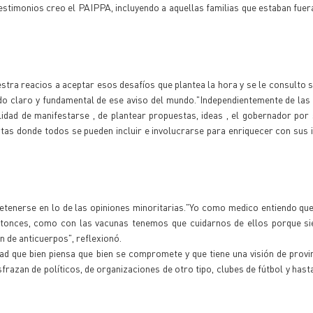
testimonios creo el PAIPPA, incluyendo a aquellas familias que estaban fuer
tra reacios a aceptar esos desafíos que plantea la hora y se le consulto s
ido claro y fundamental de ese aviso del mundo."Independientemente de las 
lidad de manifestarse , de plantear propuestas, ideas , el gobernador por 
rtas donde todos se pueden incluir e involucrarse para enriquecer con sus 
tenerse en lo de las opiniones minoritarias."Yo como medico entiendo qu
ntonces, como con las vacunas tenemos que cuidarnos de ellos porque si
n de anticuerpos", reflexionó.
d que bien piensa que bien se compromete y que tiene una visión de provin
frazan de políticos, de organizaciones de otro tipo, clubes de fútbol y hast