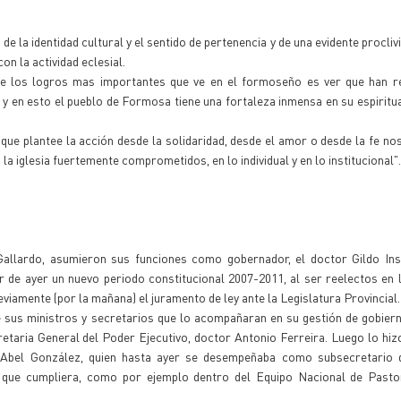
e la identidad cultural y el sentido de pertenencia y de una evidente procliv
n la actividad eclesial.
de los logros mas importantes que ve en el formoseño es ver que han r
 y en esto el pueblo de Formosa tiene una fortaleza inmensa en su espiritu
que plantee la acción desde la solidaridad, desde el amor o desde la fe no
 iglesia fuertemente comprometidos, en lo individual y en lo institucional".
allardo, asumieron sus funciones como gobernador, el doctor Gildo In
r de ayer un nuevo periodo constitucional 2007-2011, al ser reelectos en 
iamente (por la mañana) el juramento de ley ante la Legislatura Provincial.
 sus ministros y secretarios que lo acompañaran en su gestión de gobier
retaria General del Poder Ejecutivo, doctor Antonio Ferreira. Luego lo hiz
ge Abel González, quien hasta ayer se desempeñaba como subsecretario
que cumpliera, como por ejemplo dentro del Equipo Nacional de Pasto