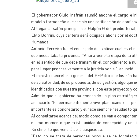
El gobernador Gildo Insfrán asumió anoche el cargo e ini
modelo formoseño que recibió una ratificación de confianz
Al llegar al salón principal del Galpón G del predio ferial,
Elvio Borrini, cuya cartera será ocupada ahora por el d
Humanos.
Antonio Ferreira fue el encargado de explicar cual es el n
que necesitaba la provincia. "Ahora viene la etapa de la 
en el sentido de que debe transmitir el conocimiento a n
para llegar progresivamente a la justicia social", anunció.
El ministro secretario general del PEP dijo que Insfrán h
de su autoridad, de su propuesta, de su gestión, algo que
identificados con nuestra provincia, con este proyecto y c
Admitió que el gobierno ha concebido un plan estratégic
anunciarlo."El permanentemente vive planificando...... p
importante es concretarlo y el hace siempre realidad lo q
Al consultarse acerca del modo como se van a comportar l
mismo momento que existe unidad de concepción y una id
Kirchner lo que vendrá será auspicioso.
"Esto no se trata de personas porque se ha fortaleci