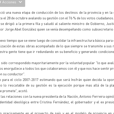
Acciones
ció una nueva etapa de conducción de los destinos de la provincia y en la 
a el 28 de octubre avalando su gestión con el 76 % de los votos ciudadanos.
 se dirigió a la primera fila y saludó al saliente ministro de Gobierno, Justi
octor Jorge Abel González quien se venía desempeñando como subsecretari
uevo tiempo que se viene luego de consolidar la infraestructura básica para 
utilización de estas obras acompañado de lo que siempre se transmite a sus
uestra gente tiene que ir redundando en su beneficio y generando condicion
a sido correspondido mayoritariamente por la voluntad popular "lo que avala
 nos enorgullece a todos los que colaboramos con él y que nos hace sentir 
on su conductor".
o para el ciclo 2007-2017 estimando que será Insfrán quien decida la opo
ero lo rescatable de su gestión es la ejecución porque mas allá de la pla
ue promete", acotó.
as relaciones con la nueva presidenta de la Nación, Antonio Ferreira opinó
entidad ideológica entre Cristina Fernández, el gobernador y el ex pres
do precisamente en el proyecto de país y en el modelo de provincia en