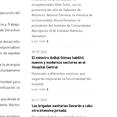
vicegobernador Eber Solís, con la
presencia del jefe de Gabinete de
ejecución del
Ministros, Antonio Ferreira; la ministra de
la Comunidad, Gloria Giménez; el
cia y Trabajo,
presidente del Instituto de Comunidades
o de Derechos
Aborígenes (ICA), Esteban Ramírez;
diputados
el desarrollo
Leer más
 responsables
20-07-2022
es de equidad
El ministro Aníbal Gómez habilitó
nuevos y modernos sectores en el
 la jerarquía
Hospital Central
profundamente
Destinado a diferentes servicios que
seguirán mejorando la funcionalidad del
rtunidad para
hospital.
nificación lo
Leer más
 que desde el
04-11-2016
idente Néstor
Las brigadas sanitarias llevarán a cabo
otra intensiva jornada.
 que estamos
En continuidad de la campaña que se