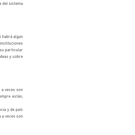
a del sistema
i habrá algún
instituciones
su particular
ideas y sobre
e a veces son
empre están,
cia y de país
a a veces son