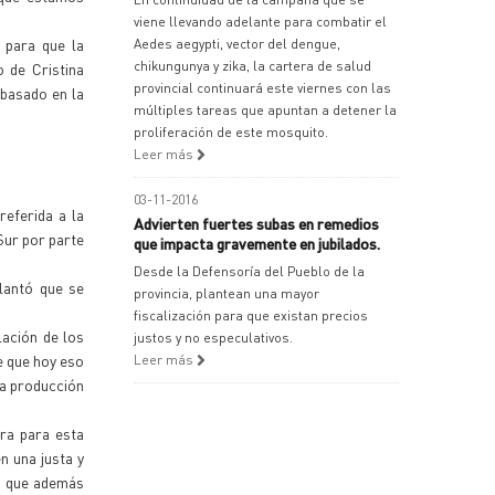
viene llevando adelante para combatir el
 para que la
Aedes aegypti, vector del dengue,
chikungunya y zika, la cartera de salud
 de Cristina
provincial continuará este viernes con las
 basado en la
múltiples tareas que apuntan a detener la
proliferación de este mosquito.
Leer más
03-11-2016
referida a la
Advierten fuertes subas en remedios
Sur por parte
que impacta gravemente en jubilados.
Desde la Defensoría del Pueblo de la
lantó que se
provincia, plantean una mayor
fiscalización para que existan precios
lación de los
justos y no especulativos.
e que hoy eso
Leer más
la producción
ra para esta
n una justa y
no que además