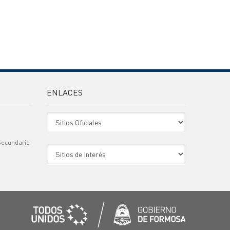
ENLACES
Sitio Oficiales
Secundaria
Sitio de Interes
)