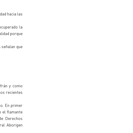
idad hacia las
ecuperado la
alidad porque
s señalan que
sfrán y como
los recientes
no. En primer
o el flamante
 de Derechos
ral Aborigen