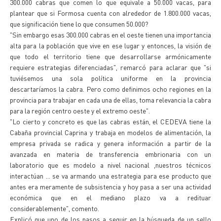
300.000 cabras que comen lo que equivale a 50.000 vacas, para
plantear que si Formosa cuenta con alrededor de 1.800.000 vacas,
que significación tiene lo que consumen 50.000?
"Sin embargo esas 300.000 cabras en el oeste tienen una importancia
alta para la población que vive en ese lugar y entonces, la visión de
que todo el territorio tiene que desarrollarse armónicamente
requiere estrategias diferenciadas", remarcó para aclarar que "si
tuviésemos una sola política uniforme en la provincia
descartaríamos la cabra. Pero como definimos ocho regiones en la
provincia para trabajar en cada una de ellas, toma relevancia la cabra
para la región centro oeste y el extremo oeste".
"Lo cierto y concreto es que las cabras están, el CEDEVA tiene la
Cabaña provincial Caprina y trabaja en modelos de alimentación, la
empresa privada se radica y genera información a partir de la
avanzada en materia de transferencia embrionaria con un
laboratorio que es modelo a nivel nacional ,nuestros técnicos
interactúan ... se va armando una estrategia para ese producto que
antes era meramente de subsistencia y hoy pasa a ser una actividad
económica que en el mediano plazo va a redituar
considerablemente", comento.
Explicó que uno de los pasos a seguir en la búsqueda de un sello