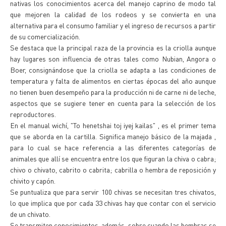
nativas los conocimientos acerca del manejo caprino de modo tal
que mejoren la calidad de los rodeos y se convierta en una
alternativa para el consumo familiar y el ingreso de recursos a partir
de su comercialización.
Se destaca que la principal raza de la provincia es la criolla aunque
hay lugares son influencia de otras tales como Nubian, Angora o
Boer, consignándose que la criolla se adapta a las condiciones de
temperatura y falta de alimentos en ciertas épocas del año aunque
no tienen buen desempeño para la producción ni de carne ni de leche,
aspectos que se sugiere tener en cuenta para la selección de los
reproductores.
En el manual wichí, "To henetshai toj iyej kailas" , es el primer tema
que se aborda en la cartilla. Significa manejo básico de la majada ,
para lo cual se hace referencia a las diferentes categorías de
animales que allí se encuentra entre los que figuran la chiva o cabra;
chivo o chivato, cabrito o cabrita; cabrilla o hembra de reposición y
chivito y capón.
Se puntualiza que para servir 100 chivas se necesitan tres chivatos,
lo que implica que por cada 33 chivas hay que contar con el servicio
de un chivato.
Se transmiten conocimientos, además, sobre cuando las hembras se