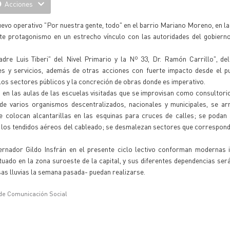
Acciones
uevo operativo "Por nuestra gente, todo" en el barrio Mariano Moreno, en l
rte protagonismo en un estrecho vínculo con las autoridades del gobierno
re Luis Tiberi" del Nivel Primario y la Nº 33, Dr. Ramón Carrillo", del
nes y servicios, además de otras acciones con fuerte impacto desde el p
os sectores públicos y la concreción de obras donde es imperativo.
s en las aulas de las escuelas visitadas que se improvisan como consultori
 de varios organismos descentralizados, nacionales y municipales, se ar
e colocan alcantarillas en las esquinas para cruces de calles; se podan
o los tendidos aéreos del cableado; se desmalezan sectores que correspond
rnador Gildo Insfrán en el presente ciclo lectivo conforman modernas i
uado en la zona suroeste de la capital, y sus diferentes dependencias se
as lluvias la semana pasada- puedan realizarse.
 de Comunicación Social