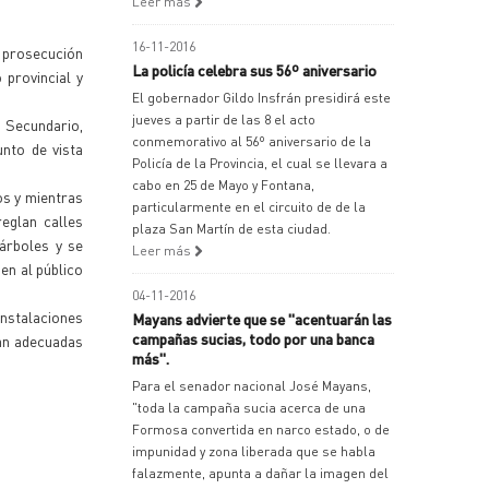
Leer más
16-11-2016
a prosecución
La policía celebra sus 56º aniversario
 provincial y
El gobernador Gildo Insfrán presidirá este
jueves a partir de las 8 el acto
 Secundario,
conmemorativo al 56º aniversario de la
unto de vista
Policía de la Provincia, el cual se llevara a
cabo en 25 de Mayo y Fontana,
os y mientras
particularmente en el circuito de de la
reglan calles
plaza San Martín de esta ciudad.
 árboles y se
Leer más
en al público
04-11-2016
nstalaciones
Mayans advierte que se "acentuarán las
campañas sucias, todo por una banca
rán adecuadas
más".
Para el senador nacional José Mayans,
"toda la campaña sucia acerca de una
Formosa convertida en narco estado, o de
impunidad y zona liberada que se habla
falazmente, apunta a dañar la imagen del