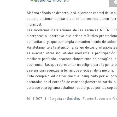
Mañana sábado se desarrollará la jornada central de un n
de este accionar solidario donde los vecinos tienen fue
municipal.
Las modernas instalaciones de las escuelas Nº 373 "Pad
albergarán al operativo que brinda múltiples prestacio
comunitario, ya que contempla el mantenimiento de todos l
Paralelamente a la atención si cargo de los profesionale
se evacuan otras inquietudes mediante la participación
mediante perfilado; reacondicionamiento de desagües; s
destroncan las que representan un peligro para la gente 
y se enripian aquellas arterias que precisan de la mejora.
Este complejo educativo que fue inaugurado por el gobe
asentadas en el corazón de este conglomerado barrial sit
para que el programa sabatino –postergado por las copios
30-11-2007
|
Cargada en
Sociales
- Fuente: Subsecretaría