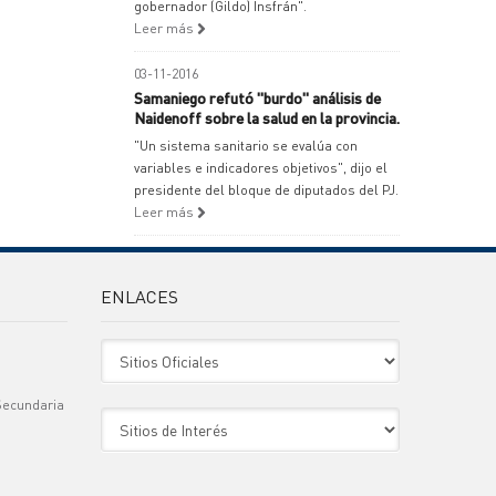
gobernador (Gildo) Insfrán".
Leer más
03-11-2016
Samaniego refutó "burdo" análisis de
Naidenoff sobre la salud en la provincia.
"Un sistema sanitario se evalúa con
variables e indicadores objetivos", dijo el
presidente del bloque de diputados del PJ.
Leer más
ENLACES
Sitio Oficiales
Secundaria
Sitio de Interes
)