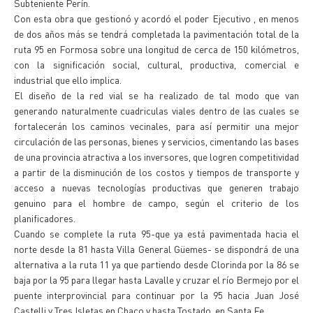
Subteniente Perín.
Con esta obra que gestionó y acordó el poder Ejecutivo , en menos
de dos años más se tendrá completada la pavimentación total de la
ruta 95 en Formosa sobre una longitud de cerca de 150 kilómetros,
con la significación social, cultural, productiva, comercial e
industrial que ello implica.
El diseño de la red vial se ha realizado de tal modo que van
generando naturalmente cuadriculas viales dentro de las cuales se
fortalecerán los caminos vecinales, para así permitir una mejor
circulación de las personas, bienes y servicios, cimentando las bases
de una provincia atractiva a los inversores, que logren competitividad
a partir de la disminución de los costos y tiempos de transporte y
acceso a nuevas tecnologías productivas que generen trabajo
genuino para el hombre de campo, según el criterio de los
planificadores.
Cuando se complete la ruta 95-que ya está pavimentada hacia el
norte desde la 81 hasta Villa General Güemes- se dispondrá de una
alternativa a la ruta 11 ya que partiendo desde Clorinda por la 86 se
baja por la 95 para llegar hasta Lavalle y cruzar el río Bermejo por el
puente interprovincial para continuar por la 95 hacia Juan José
Castelli y Tres Isletas en Chaco y hasta Tostado, en Santa Fe.