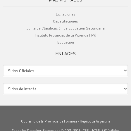
Licitaciones
Capacitaciones
Junta de Clasificación de Educación Secundaria
Instituto Provincial de la Vivienda (IPV)
Educación
ENLACES
Sitio Oficiales
Sitio de Interes
Gobierno de la Provincia de Formosa · República Argentina
Todos los Derechos Reservados © 2005-2026 ·
CSS
-
HTML 4.01
Válidos